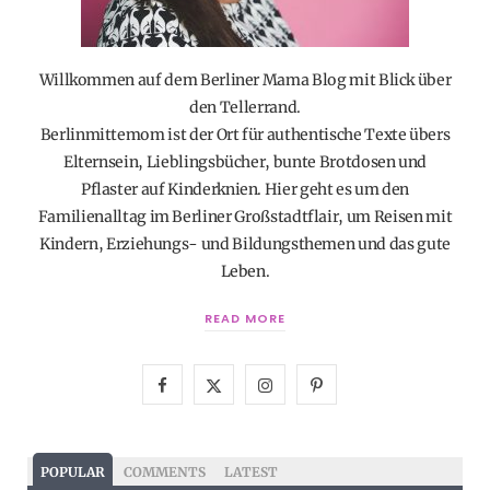
Willkommen auf dem Berliner Mama Blog mit Blick über
den Tellerrand.
Berlinmittemom ist der Ort für authentische Texte übers
Elternsein, Lieblingsbücher, bunte Brotdosen und
Pflaster auf Kinderknien. Hier geht es um den
Familienalltag im Berliner Großstadtflair, um Reisen mit
Kindern, Erziehungs- und Bildungsthemen und das gute
Leben.
READ MORE
F
X
I
P
a
(
n
i
c
T
s
n
POPULAR
COMMENTS
LATEST