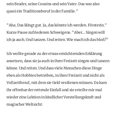
sein Bruder, seine Cousins und sein Vater. Das war also
quasi ein Traditionsberuf in der Familie."
"Aha. Das klingt gut. Ja, das könnte ich werden. Försterin."
Kurze Pause zufriedenen Schweigens. "Aber… Singen will
ich ja auch. Und tanzen. Und reiten. Wie mach ich das bloß?"
Ich wollte gerade zu der etwas ernüchternden Erklärung
ansetzen, dass sie ja auch in ihrer Freizeit singen und tanzen
könne. Und reiten. Und dass viele Menschen diese Dinge
eben als Hobbies betreiben, in ihrer Freizeit und nicht als
Vollzeitberuf, mit dem sie Geld verdienen müssen. Da kam
ihr offenbar der rettende Einfall und sie erteilte mir mal
wieder eine Lektion in kindlicher Vorstellungskraft und
magischer Weltsicht: