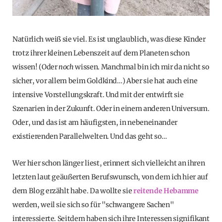
Natürlich weiß sie viel. Es ist unglaublich, was diese Kinder
trotz ihrer kleinen Lebenszeit auf dem Planeten schon
wissen! (Oder
noch
wissen. Manchmal bin ich mir da nicht so
sicher, vor allem beim Goldkind…) Aber sie hat auch eine
intensive Vorstellungskraft. Und mit der entwirft sie
Szenarien in der Zukunft. Oder in einem anderen Universum.
Oder, und das ist am häufigsten, in nebeneinander
existierenden Parallelwelten. Und das geht so…
Wer hier schon länger liest, erinnert sich vielleicht an ihren
letzten laut geäußerten Berufswunsch, von dem ich hier auf
dem Blog erzählt habe. Da wollte sie
reitende Hebamme
werden, weil sie sich so für "schwangere Sachen"
interessierte. Seitdem haben sich ihre Interessen signifikant