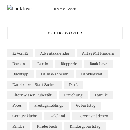
BOOK LOVE
SCHLAGWÖRTER
12 Von 12
Adventskalender
Alltag Mit Kindern
Backen
Berlin
Bloggerie
Book Love
Buchtipp
Daily Wahnsinn
Dankbarkeit
Dankbarkeit Statt Sachen
Darß
Elternwissen Pubertät
Erziehung
Familie
Fotos
Freitagslieblinge
Geburtstag
Gemüseküche
Goldkind
Herzensmädchen
Kinder
Kinderbuch
Kindergeburtstag