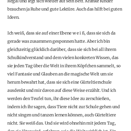
Regal und legt sich wieder auf sein Bett. Kranke Kinder
brauchen ja Ruhe und gute Lektüre. Auch das hilft bei guten
Ideen.
Ich weiß, dass sie auf einer Ebene w e i ß, dass sie sich da
gerade was zusammen gesponnen hatte. Aber ich bin
gleichzeitig glücklich darüber, dass sie sich bei all ihrem
Schulkindverstand und dem vielen konkreten Wissen, das
sie jeden Tag über die Welt in ihrem Köpfchen sammelt, so
viel Fantasie und Glauben an die magische Welt um sie
herum bewahrt hat, dass sie sich eine Gürteltierschule
ausdenkt und mir davon auf diese Weise erzählt. Und ich
werden den Teufel tun, ihr diese Idee zu zerschießen,
indem ich ihr sagen, dass Tiere nicht zur Schule gehen und
nicht singen und tanzen lernen können, auch Gürteltiere
nicht. Sie weiß das. Und sie wird ohnehin mit jedem Tag,