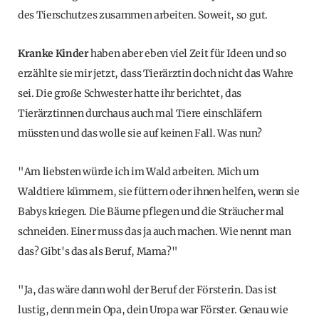
des Tierschutzes zusammen arbeiten. Soweit, so gut.
Kranke Kinder
haben aber eben viel Zeit für Ideen und so
erzählte sie mir jetzt, dass Tierärztin doch nicht das Wahre
sei. Die große Schwester hatte ihr berichtet, das
Tierärztinnen durchaus auch mal Tiere einschläfern
müssten und das wolle sie auf keinen Fall. Was nun?
"Am liebsten würde ich im Wald arbeiten. Mich um
Waldtiere kümmern, sie füttern oder ihnen helfen, wenn sie
Babys kriegen. Die Bäume pflegen und die Sträucher mal
schneiden. Einer muss das ja auch machen. Wie nennt man
das? Gibt's das als Beruf, Mama?"
"Ja, das wäre dann wohl der Beruf der Försterin. Das ist
lustig, denn mein Opa, dein Uropa war Förster. Genau wie