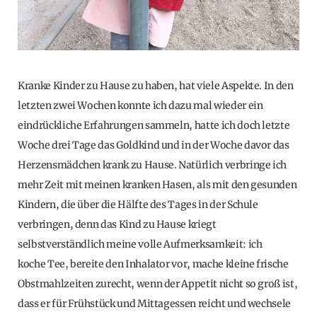
Kranke Kinder zu Hause zu haben, hat viele Aspekte. In den
letzten zwei Wochen konnte ich dazu mal wieder ein
eindrückliche Erfahrungen sammeln, hatte ich doch letzte
Woche drei Tage das Goldkind und in der Woche davor das
Herzensmädchen krank zu Hause. Natürlich verbringe ich
mehr Zeit mit meinen kranken Hasen, als mit den gesunden
Kindern, die über die Hälfte des Tages in der Schule
verbringen, denn das Kind zu Hause kriegt
selbstverständlich meine volle Aufmerksamkeit: ich
koche Tee, bereite den Inhalator vor, mache kleine frische
Obstmahlzeiten zurecht, wenn der Appetit nicht so groß ist,
dass er für Frühstück und Mittagessen reicht und wechsele