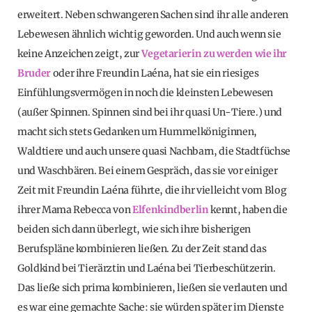
erweitert. Neben schwangeren Sachen sind ihr alle anderen
Lebewesen ähnlich wichtig geworden. Und auch wenn sie
keine Anzeichen zeigt, zur
Vegetarierin zu werden wie ihr
Bruder
oder ihre Freundin Laéna, hat sie ein riesiges
Einfühlungsvermögen in noch die kleinsten Lebewesen
(außer Spinnen. Spinnen sind bei ihr quasi Un-Tiere.) und
macht sich stets Gedanken um Hummelköniginnen,
Waldtiere und auch unsere quasi Nachbarn, die Stadtfüchse
und Waschbären. Bei einem Gespräch, das sie vor einiger
Zeit mit Freundin Laéna führte, die ihr vielleicht vom Blog
ihrer Mama Rebecca von
Elfenkindberlin
kennt, haben die
beiden sich dann überlegt, wie sich ihre bisherigen
Berufspläne kombinieren ließen. Zu der Zeit stand das
Goldkind bei Tierärztin und Laéna bei Tierbeschützerin.
Das ließe sich prima kombinieren, ließen sie verlauten und
es war eine gemachte Sache: sie würden später im Dienste