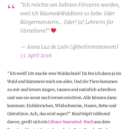
"Ich möchte am liebsten Försterin werden,
weil ich Bäume&Waldtiere so liebe. Oder
Bürgermeisterin… Oder! Ja! Lehrerin für
Gürteltiere!"
— Anna Luz de León (@berlinmittemom)
13. April 2016
"Ich weiß! Ich mache eine Waldschule! Da bin ich dann ja im
Wald und kümmere mich um alles. Und die Tiere kommen
zu mir und lernen singen, tanzen und natürlich schreiben
und was sie sonst noch lernen möchten. Alle können dann
kommen: Eichhörnchen, Wildschweine, Hasen, Rehe und
Gürteltiere. Ach, das wird super!" Kind hüpft trällernd
davon, greift sich ein
Liliane Susewind-Buch
aus dem