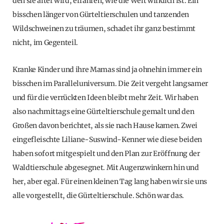
den sie älter wird, erfahren, wie die Welt wirklich ist. Ein
bisschen länger von Gürteltierschulen und tanzenden
Wildschweinen zu träumen, schadet ihr ganz bestimmt
nicht, im Gegenteil.
Kranke Kinder und ihre Mamas sind ja ohnehin immer ein
bisschen im Paralleluniversum. Die Zeit vergeht langsamer
und für die verrückten Ideen bleibt mehr Zeit. Wir haben
also nachmittags eine Gürteltierschule gemalt und den
Großen davon berichtet, als sie nach Hause kamen. Zwei
eingefleischte Liliane-Suswind-Kenner wie diese beiden
haben sofort mitgespielt und den Plan zur Eröffnung der
Waldtierschule abgesegnet. Mit Augenzwinkern hin und
her, aber egal. Für einen kleinen Tag lang haben wir sie uns
alle vorgestellt, die Gürteltierschule. Schön war das.