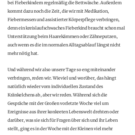
bei Fieberkindern regelmäßig die Bettwäsche. Außerdem
kommt dazu noch die Zeit, die wir mit Medikation,
Fiebermessen und assistierter Körperpflege verbringen,
denn ein kreislaufschwaches Fieberkind braucht schon mal
Unterstützung beim Haarekämmen oder Zähneputzen,
auch wenn es die im normalen Alltagsablauf längst nicht
mehr nötig hat.
Und während wir also unsere Tage so eng miteinander
verbringen, reden wir. Wieviel und worüber, das hängt
natürlich wieder vom individuellen Zustand des
Kränkelchens ab, aber wir reden. Während sich die
Gespräche mit der Großen vorletzte Woche viel um
Ereignisse aus ihrer konkreten Lebenswelt drehten oder
darüber, was sie sich für Fragen über sich und ihr Leben
stellt, ging es in der Woche mit der Kleinen viel mehr