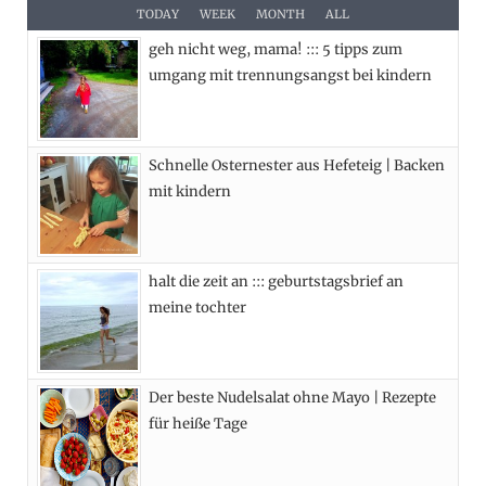
e
w
t
t
TODAY
WEEK
MONTH
ALL
geh nicht weg, mama! ::: 5 tipps zum
b
i
a
e
umgang mit trennungsangst bei kindern
o
t
g
r
o
t
r
e
Schnelle Osternester aus Hefeteig | Backen
k
e
a
s
mit kindern
r
m
t
)
halt die zeit an ::: geburtstagsbrief an
meine tochter
Der beste Nudelsalat ohne Mayo | Rezepte
für heiße Tage