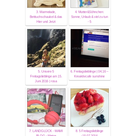
3. Marmelade,
4. Mutter&Söhnchen:
Betttuchschaukel & das
Sonne, Urlaub & viel zu tun
Hier und Jetzt
- 5
5. Unsere 5
6. Freitagslieblinge | 04.16 –
Freitagslieblinge am 15.
Kreaktivcafe sunshine
Juni 2016 | rosa
7. LANDGLÜCK - MAMI
8. 5 Freitagslieblinge
BLOG - Meine
-15.07.2016