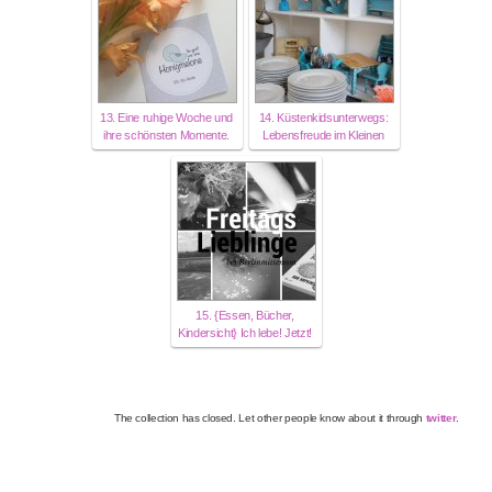
13. Eine ruhige Woche und
14. Küstenkidsunterwegs:
ihre schönsten Momente.
Lebensfreude im Kleinen
15. {Essen, Bücher,
Kindersicht} Ich lebe! Jetzt!
The collection has closed. Let other people know about it through
twitter
.