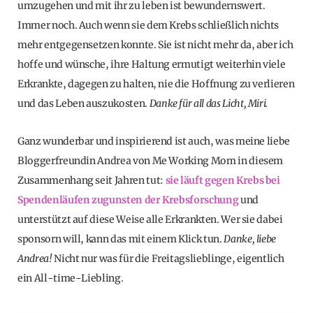
umzugehen und mit ihr zu leben ist bewundernswert.
Immer noch. Auch wenn sie dem Krebs schließlich nichts
mehr entgegensetzen konnte. Sie ist nicht mehr da, aber ich
hoffe und wünsche, ihre Haltung ermutigt weiterhin viele
Erkrankte, dagegen zu halten, nie die Hoffnung zu verlieren
und das Leben auszukosten.
Danke für all das Licht, Miri.
Ganz wunderbar und inspirierend ist auch, was meine liebe
Bloggerfreundin Andrea von Me Working Mom in diesem
Zusammenhang seit Jahren tut:
sie läuft gegen Krebs bei
Spendenläufen zugunsten der Krebsforschung
und
unterstützt auf diese Weise alle Erkrankten. Wer sie dabei
sponsorn will, kann das mit einem Klick tun.
Danke, liebe
Andrea!
Nicht nur was für die Freitagslieblinge, eigentlich
ein All-time-Liebling.