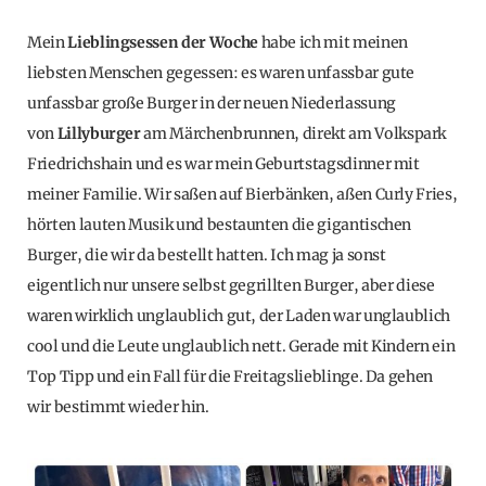
Mein
Lieblingsessen der Woche
habe ich mit meinen
liebsten Menschen gegessen: es waren unfassbar gute
unfassbar große Burger in der neuen Niederlassung
von
Lillyburger
am Märchenbrunnen, direkt am Volkspark
Friedrichshain und es war mein Geburtstagsdinner mit
meiner Familie. Wir saßen auf Bierbänken, aßen Curly Fries,
hörten lauten Musik und bestaunten die gigantischen
Burger, die wir da bestellt hatten. Ich mag ja sonst
eigentlich nur unsere selbst gegrillten Burger, aber diese
waren wirklich unglaublich gut, der Laden war unglaublich
cool und die Leute unglaublich nett. Gerade mit Kindern ein
Top Tipp und ein Fall für die Freitagslieblinge. Da gehen
wir bestimmt wieder hin.