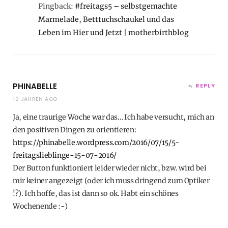
Pingback:
#freitags5 – selbstgemachte
Marmelade, Betttuchschaukel und das
Leben im Hier und Jetzt | motherbirthblog
PHINABELLE
REPLY
10 JAHREN AGO
Ja, eine traurige Woche war das… Ich habe versucht, mich an
den positiven Dingen zu orientieren:
https://phinabelle.wordpress.com/2016/07/15/5-
freitagslieblinge-15-07-2016/
Der Button funktioniert leider wieder nicht, bzw. wird bei
mir keiner angezeigt (oder ich muss dringend zum Optiker
!?). Ich hoffe, das ist dann so ok. Habt ein schönes
Wochenende :-)