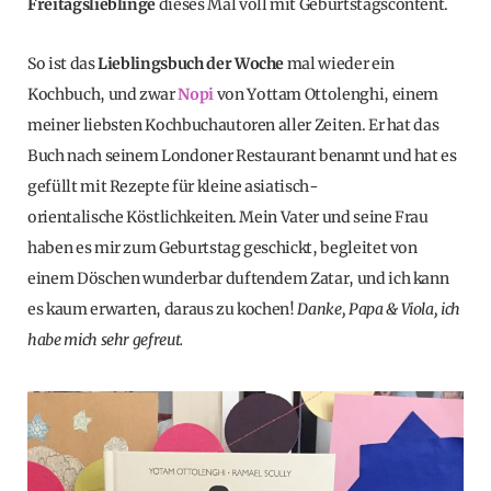
Freitagslieblinge
dieses Mal voll mit Geburtstagscontent.
So ist das
Lieblingsbuch der Woche
mal wieder ein
Kochbuch, und zwar
Nopi
von Yottam Ottolenghi, einem
meiner liebsten Kochbuchautoren aller Zeiten. Er hat das
Buch nach seinem Londoner Restaurant benannt und hat es
gefüllt mit Rezepte für kleine asiatisch-
orientalische Köstlichkeiten. Mein Vater und seine Frau
haben es mir zum Geburtstag geschickt, begleitet von
einem Döschen wunderbar duftendem Zatar, und ich kann
es kaum erwarten, daraus zu kochen!
Danke, Papa & Viola, ich
habe mich sehr gefreut.