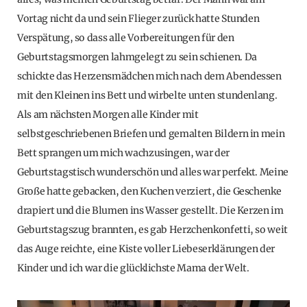
Vortag nicht da und sein Flieger zurück hatte Stunden
Verspätung, so dass alle Vorbereitungen für den
Geburtstagsmorgen lahmgelegt zu sein schienen. Da
schickte das Herzensmädchen mich nach dem Abendessen
mit den Kleinen ins Bett und wirbelte unten stundenlang.
Als am nächsten Morgen alle Kinder mit
selbstgeschriebenen Briefen und gemalten Bildern in mein
Bett sprangen um mich wachzusingen, war der
Geburtstagstisch wunderschön und alles war perfekt. Meine
Große hatte gebacken, den Kuchen verziert, die Geschenke
drapiert und die Blumen ins Wasser gestellt. Die Kerzen im
Geburtstagszug brannten, es gab Herzchenkonfetti, so weit
das Auge reichte, eine Kiste voller Liebeserklärungen der
Kinder und ich war die glücklichste Mama der Welt.