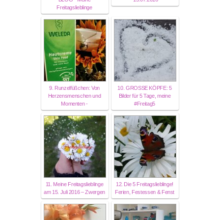
Freitagslieblinge
9. Runzelfüßchen: Von
10. GROSSE KÖPFE: 5
Herzensmenschen und
Bilder für 5 Tage, meine
Momenten -
#Freitag5
11. Meine Freitagslieblinge
12. Die 5 Freitagslieblinge!
am 15. Juli 2016 – Zwergen
Ferien, Festessen & Fenst