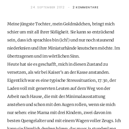
24. SEPTEMBER 2012
2 KOMMENTARE
Meine jüngste Tochter, mein Goldmädchen, bringt mich
schier um mit all ihrer Süßigkeit. Sie kann so entzückend
sein, dass ich sprachlos bin (ich!) und nur noch staunend
niederknien und ihre Miniaturhände knutschen möchte. Im
übertragenen und im wörtlichen Sinn.
Heute hat sie es geschafft, mich in diesen Zustand zu
versetzen, als wir bei Kaiser’s an der Kasse anstanden.
Eigentlich war es eine typische Stresssituation, 17:30, der
Laden voll mit genervten Leuten auf dem Weg von der
Arbeit nach Hause, die mit der Minimalausstattung
anstehen und schon mit den Augen rollen, wenn sie mich
nur sehen: eine Mama mit drei Kindern, zwei davon im
besten Quengelalter und mit einem Wagen voller Zeugs. Ich
kann sie förmlich denken hören: das muss ja stundenlang