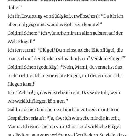
dolle.”
Ich (in Erwartung von Süßigkeitenwünschen): “Da bin ich
aber mal gespannt, was das wohl sein könnte!”
Goldmädchen: “Ich wünsche mir am allermeisten auf der
Welt Flügel!”
Ich (erstaunt): “Flügel? Du meinst solche Elfenflügel, die
man sich auf den Rücken schnallen kann? Verkleideflügel?”
Goldmädchen (geduldig): “Nein, Mami, du verstehst das
nicht richtig. Ich meine echte Flügel, mit denen man echt
fliegen kann!”
Ich: “Ach so! Ja, das verstehe ich gut. Das wäre toll, wenn
wir wirklich fliegen könnten.”
Goldmädchen (anscheinend noch unzufrieden mit dem
Gesprächsverlauf): “Ja, aber ich wünsche mir die in echt,
Mama. Ich wünsche mir vom Christkind wirkliche Flügel
aus Federn, aus ganz weichen weißen Federn. So viele, dass