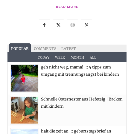
READ MORE
F
X
I
P
a
(
n
i
c
T
s
n
POPULAR
COMMENTS
LATEST
e
w
t
t
TODAY
WEEK
MONTH
ALL
geh nicht weg, mama! ::: 5 tipps zum
b
i
a
e
umgang mit trennungsangst bei kindern
o
t
g
r
o
t
r
e
Schnelle Osternester aus Hefeteig | Backen
k
e
a
s
mit kindern
r
m
t
)
halt die zeit an ::: geburtstagsbrief an