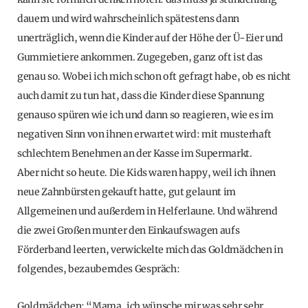
dauern und wird wahrscheinlich spätestens dann
unerträglich, wenn die Kinder auf der Höhe der Ü-Eier und
Gummietiere ankommen. Zugegeben, ganz oft ist das
genau so. Wobei ich mich schon oft gefragt habe, ob es nicht
auch damit zu tun hat, dass die Kinder diese Spannung
genauso spüren wie ich und dann so reagieren, wie es im
negativen Sinn von ihnen erwartet wird: mit musterhaft
schlechtem Benehmen an der Kasse im Supermarkt.
Aber nicht so heute. Die Kids waren happy, weil ich ihnen
neue Zahnbürsten gekauft hatte, gut gelaunt im
Allgemeinen und außerdem in Helferlaune. Und während
die zwei Großen munter den Einkaufswagen aufs
Förderband leerten, verwickelte mich das Goldmädchen in
folgendes, bezauberndes Gespräch:
Goldmädchen: “Mama, ich wünsche mir was sehr sehr