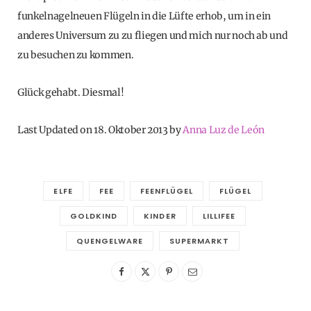
funkelnagelneuen Flügeln in die Lüfte erhob, um in ein
anderes Universum zu zu fliegen und mich nur noch ab und
zu besuchen zu kommen.
Glück gehabt. Diesmal!
Last Updated on 18. Oktober 2013 by
Anna Luz de León
ELFE
FEE
FEENFLÜGEL
FLÜGEL
GOLDKIND
KINDER
LILLIFEE
QUENGELWARE
SUPERMARKT