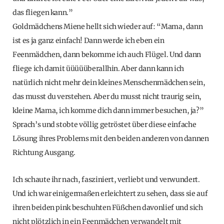
das fliegen kann.”
Goldmädchens Miene hellt sich wieder auf: “Mama, dann
ist es ja ganz einfach! Dann werde ich eben ein
Feenmädchen, dann bekomme ich auch Flügel. Und dann
fliege ich damit üüüüüberallhin. Aber dann kann ich
natürlich nicht mehr dein kleines Menschenmädchen sein,
das musst du verstehen. Aber du musst nicht traurig sein,
kleine Mama, ich komme dich dann immer besuchen, ja?”
Sprach’s und stobte völlig getröstet über diese einfache
Lösung ihres Problems mit den beiden anderen von dannen
Richtung Ausgang.
Ich schaute ihr nach, fasziniert, verliebt und verwundert.
Und ich war einigermaßen erleichtert zu sehen, dass sie auf
ihren beiden pink beschuhten Füßchen davonlief und sich
nicht plötzlich in ein Feenmädchen verwandelt mit