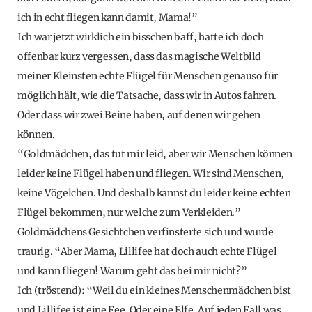
ich in echt fliegen kann damit, Mama!”
Ich war jetzt wirklich ein bisschen baff, hatte ich doch
offenbar kurz vergessen, dass das magische Weltbild
meiner Kleinsten echte Flügel für Menschen genauso für
möglich hält, wie die Tatsache, dass wir in Autos fahren.
Oder dass wir zwei Beine haben, auf denen wir gehen
können.
“Goldmädchen, das tut mir leid, aber wir Menschen können
leider keine Flügel haben und fliegen. Wir sind Menschen,
keine Vögelchen. Und deshalb kannst du leider keine echten
Flügel bekommen, nur welche zum Verkleiden.”
Goldmädchens Gesichtchen verfinsterte sich und wurde
traurig. “Aber Mama, Lillifee hat doch auch echte Flügel
und kann fliegen! Warum geht das bei mir nicht?”
Ich (tröstend): “Weil du ein kleines Menschenmädchen bist
und Lillifee ist eine Fee. Oder eine Elfe. Auf jeden Fall was,