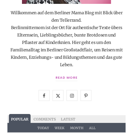
Willkommen auf dem Berliner Mama Blog mit Blick über
den Tellerrand.
Berlinmittemom ist der Ort für authentische Texte übers
Elternsein, Lieblingsbücher, bunte Brotdosen und
Pflaster auf Kinderknien. Hier geht es um den
Familienalltag im Berliner Großstadtflair, um Reisen mit
Kindern, Erziehungs- und Bildungsthemen und das gute
Leben.
READ MORE
F
X
I
P
a
(
n
i
c
T
s
n
POPULAR
COMMENTS
LATEST
e
w
t
t
TODAY
WEEK
MONTH
ALL