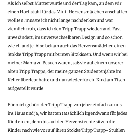
Als ich selbst Mutter wurde und der Tag kam, an dem wir
einen Hochstuhl für das Mini-Herzensmädchen anschaffen
wollten, musste ich nicht lange nachdenken und war
ziemlich froh, dass ich den Tripp Trapp wiederfand. Fast
unverändert, im unverwechselbaren Design und so schön
wie eh und je. Also bekam auch das Herzensmädchen einen
Stokke Tripp Trapp mit bunten Sitzkissen. Und wenn wir bei
meiner Mama zu Besuch waren, saß sie auf einem unserer
alten Tripp Trapps, der meine ganzen Studentenjahre im
Keller überlebt hatte und nun wieder für ein Kind am Tisch
aufgestellt wurde.
Für mich gehört der Tripp Trapp von jeher einfach zu uns
ins Haus und ja, wir hatten tatsächlich irgendwann für jedes
Kind einen, denn bis auf den Herzensteenie sitzen die
Kinder nach wie vor auf ihren Stokke Tripp Trapp- Stühlen