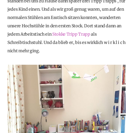
standen bei uns zu Hause dann später drei Tripp Trapps , für
jedes Kind einen. Und als wir groß genug waren, um auf den
normalen Stühlen am Esstisch sitzen konnten, wanderten
unsere Hochstühle in den ersten Stock. Dort stand dann an
jedem Arbeitstisch ein
Stokke Tripp Trapp
als
Schreibtischstuhl. Und da blieb er, bis es wirklich w i r k l i c h
nicht mehr ging.