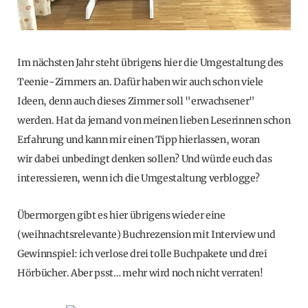
Im nächsten Jahr steht übrigens hier die Umgestaltung des
Teenie-Zimmers an. Dafür haben wir auch schon viele
Ideen, denn auch dieses Zimmer soll "erwachsener"
werden. Hat da jemand von meinen lieben Leserinnen schon
Erfahrung und kann mir einen Tipp hierlassen, woran
wir dabei unbedingt denken sollen? Und würde euch das
interessieren, wenn ich die Umgestaltung verblogge?
Übermorgen gibt es hier übrigens wieder eine
(weihnachtsrelevante) Buchrezension mit Interview und
Gewinnspiel: ich verlose drei tolle Buchpakete und drei
Hörbücher. Aber psst… mehr wird noch nicht verraten!