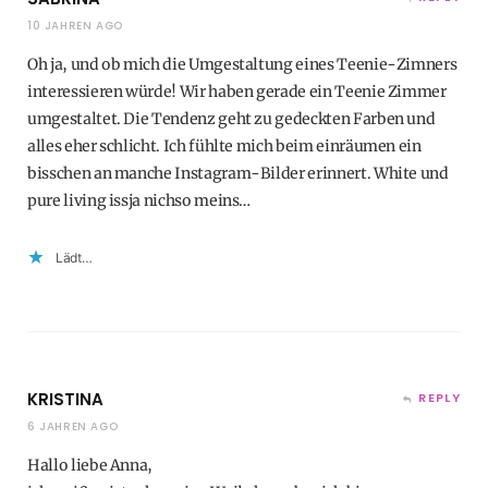
10 JAHREN AGO
Oh ja, und ob mich die Umgestaltung eines Teenie-Zimners
interessieren würde! Wir haben gerade ein Teenie Zimmer
umgestaltet. Die Tendenz geht zu gedeckten Farben und
alles eher schlicht. Ich fühlte mich beim einräumen ein
bisschen an manche Instagram-Bilder erinnert. White und
pure living issja nichso meins…
Lädt…
KRISTINA
REPLY
6 JAHREN AGO
Hallo liebe Anna,