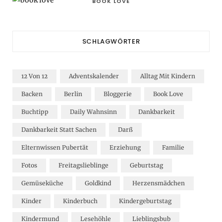
BOOK LOVE
SCHLAGWÖRTER
12 Von 12
Adventskalender
Alltag Mit Kindern
Backen
Berlin
Bloggerie
Book Love
Buchtipp
Daily Wahnsinn
Dankbarkeit
Dankbarkeit Statt Sachen
Darß
Elternwissen Pubertät
Erziehung
Familie
Fotos
Freitagslieblinge
Geburtstag
Gemüseküche
Goldkind
Herzensmädchen
Kinder
Kinderbuch
Kindergeburtstag
Kindermund
Lesehöhle
Lieblingsbub