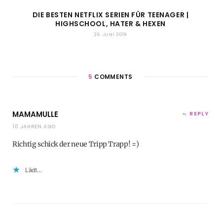
DIE BESTEN NETFLIX SERIEN FÜR TEENAGER |
HIGHSCHOOL, HATER & HEXEN
26. JUNI 2019
5
COMMENTS
MAMAMULLE
REPLY
10 JAHREN AGO
Richtig schick der neue Tripp Trapp! =)
Lädt…