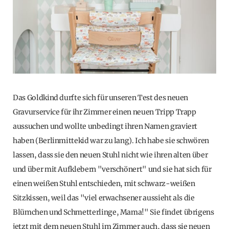
Das Goldkind durfte sich für unseren Test des neuen
Gravurservice für ihr Zimmer einen neuen Tripp Trapp
aussuchen und wollte unbedingt ihren Namen graviert
haben (Berlinmittekid war zu lang). Ich habe sie schwören
lassen, dass sie den neuen Stuhl nicht wie ihren alten über
und über mit Aufklebern "verschönert" und sie hat sich für
einen weißen Stuhl entschieden, mit schwarz-weißen
Sitzkissen, weil das "viel erwachsener aussieht als die
Blümchen und Schmetterlinge, Mama!" Sie findet übrigens
jetzt mit dem neuen Stuhl im Zimmer auch, dass sie neuen