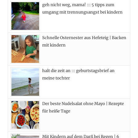
geh nicht weg, mama! ::: 5 tipps zum
b
i
a
e
umgang mit trennungsangst bei kindern
o
t
g
r
o
t
r
e
Schnelle Osternester aus Hefeteig | Backen
k
e
a
s
mit kindern
r
m
t
)
halt die zeit an ::: geburtstagsbrief an
meine tochter
Der beste Nudelsalat ohne Mayo | Rezepte
für heiße Tage
Mit Kindern auf dem Darß bei Regen | 6