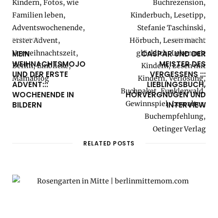
PREV POST
NEXT POST
MEIN
CASPAR UND DER
WEIHNACHTSMOJO
MEISTER DES
UND DER ERSTE
VERGESSENS :::
ADVENT:::
LIEBLINGSBUCH,
WOCHENENDE IN
HÖRVERGNÜGEN UND
BILDERN
INTERVIEW
RELATED POSTS