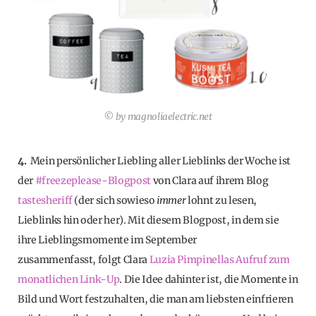
© by magnoliaelectric.net
4.
Mein persönlicher Liebling aller Lieblinks der Woche ist
der
#freezeplease-Blogpost
von Clara auf ihrem Blog
tastesheriff
(der sich sowieso
immer
lohnt zu lesen,
Lieblinks hin oder her). Mit diesem Blogpost, in dem sie
ihre Lieblingsmomente im September
zusammenfasst, folgt Clara
Luzia Pimpinellas Aufruf zum
monatlichen Link-Up
. Die Idee dahinter ist, die Momente in
Bild und Wort festzuhalten, die man am liebsten einfrieren