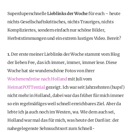
Superduperschnelle
Lieblinks der Woche
für euch – heute
nichts Gesellschaftskritisches, nichts Trauriges, nichts
Kompliziertes, sondern einfach nur schöne Bilder,
Herbststimmungen und ein extrem lustiges Video. Bereit?
1.
Der erste meiner Lieblinks der Woche stammt vom Blog
der lieben Fee, das ich immer, immer, immer lese. Diese
Woche hat sie wunderschöne Fotos von ihrer
Wochenendreise nach Holland
mit Juli vom
HeimatPOTTential
gezeigt. Ich war seit Jahrzehnten (hups!)
nicht mehr in Holland, dabei war das früher für mich immer
so ein regelmäßiges weil schnell erreichbares Ziel. Aber da
lebte ich ja auch noch im Westen, wa. Wie dem auch sei,
Holland war mal das für mich, was heute der Darß ist: der
nahegelegenste Sehnsuchtsort zum Schnell-