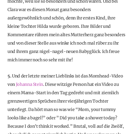
möchte, weil sie so besonders und schön waren. Und bei
Clara war es diesen Monat ganz besonders
außergewöhnlich und schön, denn ihr erstes Kind, ihre
kleine Tochter Hilda wurde geboren. Ihre Bilder und
Kommentare rühren mein altes Mutterherz ganz besonders
und von dieser Stelle aus winke ich noch mal rüber zu ihr
und ihrem ganz nigel-nagel-neuen Babyglück. Ich freue
mich immer noch so sehr mit ihr!
5.
Und der letzte meiner Lieblinks ist das Momhead-Video
von
Johanna Stein
. Diese witzige Person hat ein Video zu
einem Mama-Start in den Tag gedreht und mit ziemlich
grenzwertigen Sprüchen ihrer vierjährigen Tochter
unterlegt. Da hört man so was wie “Mom, your tummy
looks like a bagel!” oder ” Did you take a shower today?
Because I don’t think it worked.” Brutal, voll auf die Zwölf,