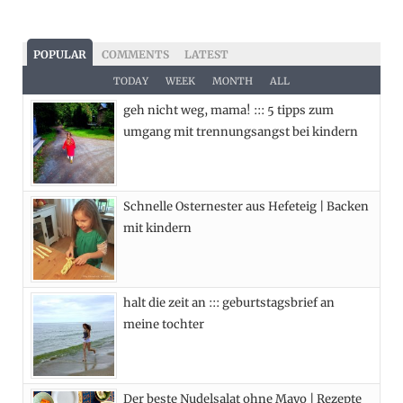
a
(
n
i
c
T
s
n
POPULAR
COMMENTS
LATEST
e
w
t
t
TODAY
WEEK
MONTH
ALL
geh nicht weg, mama! ::: 5 tipps zum
b
i
a
e
umgang mit trennungsangst bei kindern
o
t
g
r
o
t
r
e
Schnelle Osternester aus Hefeteig | Backen
k
e
a
s
mit kindern
r
m
t
)
halt die zeit an ::: geburtstagsbrief an
meine tochter
Der beste Nudelsalat ohne Mayo | Rezepte