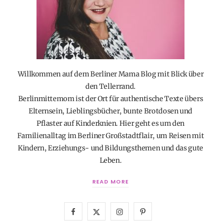
Willkommen auf dem Berliner Mama Blog mit Blick über
den Tellerrand.
Berlinmittemom ist der Ort für authentische Texte übers
Elternsein, Lieblingsbücher, bunte Brotdosen und
Pflaster auf Kinderknien. Hier geht es um den
Familienalltag im Berliner Großstadtflair, um Reisen mit
Kindern, Erziehungs- und Bildungsthemen und das gute
Leben.
READ MORE
F
X
I
P