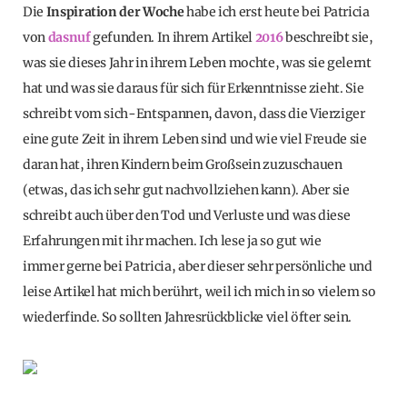
Die
Inspiration der Woche
habe ich erst heute bei Patricia
von
dasnuf
gefunden. In ihrem Artikel
2016
beschreibt sie,
was sie dieses Jahr in ihrem Leben mochte, was sie gelernt
hat und was sie daraus für sich für Erkenntnisse zieht. Sie
schreibt vom sich-Entspannen, davon, dass die Vierziger
eine gute Zeit in ihrem Leben sind und wie viel Freude sie
daran hat, ihren Kindern beim Großsein zuzuschauen
(etwas, das ich sehr gut nachvollziehen kann). Aber sie
schreibt auch über den Tod und Verluste und was diese
Erfahrungen mit ihr machen. Ich lese ja so gut wie
immer gerne bei Patricia, aber dieser sehr persönliche und
leise Artikel hat mich berührt, weil ich mich in so vielem so
wiederfinde. So sollten Jahresrückblicke viel öfter sein.