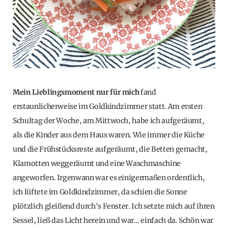
Mein Lieblingsmoment nur für mich
fand
erstaunlicherweise im Goldkindzimmer statt. Am ersten
Schultag der Woche, am Mittwoch, habe ich aufgeräumt,
als die Kinder aus dem Haus waren. Wie immer die Küche
und die Frühstücksreste aufgeräumt, die Betten gemacht,
Klamotten weggeräumt und eine Waschmaschine
angeworfen. Irgenwann war es einigermaßen ordentlich,
ich lüftete im Goldkindzimmer, da schien die Sonne
plötzlich gleißend durch's Fenster. Ich setzte mich auf ihren
Sessel, ließ das Licht herein und war… einfach da. Schön war