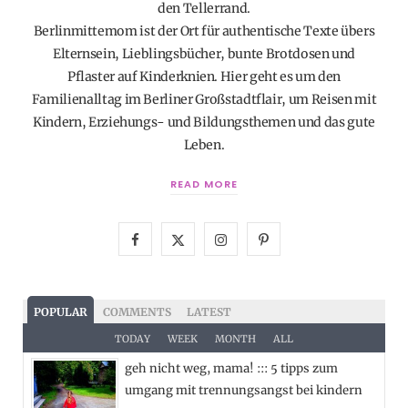
den Tellerrand.
Berlinmittemom ist der Ort für authentische Texte übers
Elternsein, Lieblingsbücher, bunte Brotdosen und
Pflaster auf Kinderknien. Hier geht es um den
Familienalltag im Berliner Großstadtflair, um Reisen mit
Kindern, Erziehungs- und Bildungsthemen und das gute
Leben.
READ MORE
F
X
I
P
a
(
n
i
c
T
s
n
POPULAR
COMMENTS
LATEST
e
w
t
t
TODAY
WEEK
MONTH
ALL
geh nicht weg, mama! ::: 5 tipps zum
b
i
a
e
umgang mit trennungsangst bei kindern
o
t
g
r