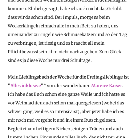
kommen. Ehrlich gesagt, habe ich auch nicht das Gefühl,
dass wir da schon sind. Der Impuls, morgens beim
Weckerklingeln einfach alle in mein Bett zu holen, uns
umeinander zu ringeln wie Schmusekatzen und so den Tag
zu verbringen, ist riesig und es braucht all mein
Pflichtbewusstsein, ihm nicht nachzugeben. Zum Glück
sind es ja diese Woche nur drei Schultage.
Mein
Lieblingsbuch der Woche für die Freitagslieblinge
ist
"
Alles inklusive
"* von der wunderbaren
Mareice Kaiser
.
Ich habe das Buch schon eine ganze Weile und ich hatte es
vor Weihnachten auch schon mal quergelesen (wobei das
schwer ging, weil es so intensiv ist), aber jetzt habe ich es
mir noch mal vorgeholt und in einem Rutsch gelesen.
Begleitet von heftigem Nicken, einigen Tränen und auch
lautem Lachen. Ein wundervolles Buch, das nicht nur eine