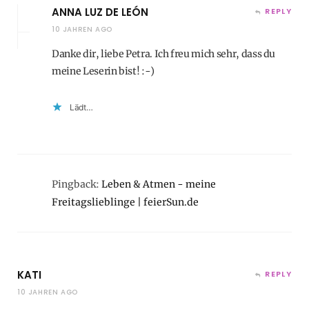
ANNA LUZ DE LEÓN
REPLY
10 JAHREN AGO
Danke dir, liebe Petra. Ich freu mich sehr, dass du
meine Leserin bist! :-)
Lädt…
Pingback:
Leben & Atmen - meine
Freitagslieblinge | feierSun.de
KATI
REPLY
10 JAHREN AGO