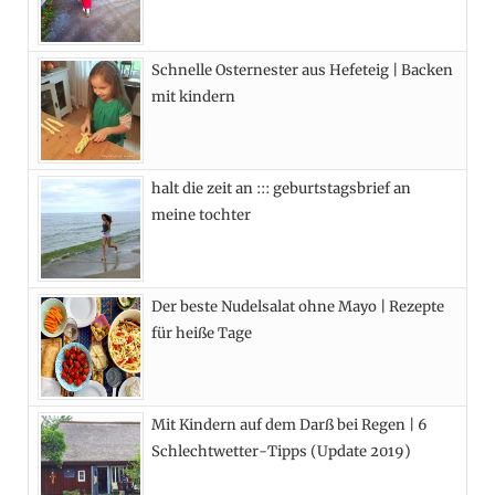
o
t
r
e
Schnelle Osternester aus Hefeteig | Backen
k
e
a
s
mit kindern
r
m
t
)
halt die zeit an ::: geburtstagsbrief an
meine tochter
Der beste Nudelsalat ohne Mayo | Rezepte
für heiße Tage
Mit Kindern auf dem Darß bei Regen | 6
Schlechtwetter-Tipps (Update 2019)