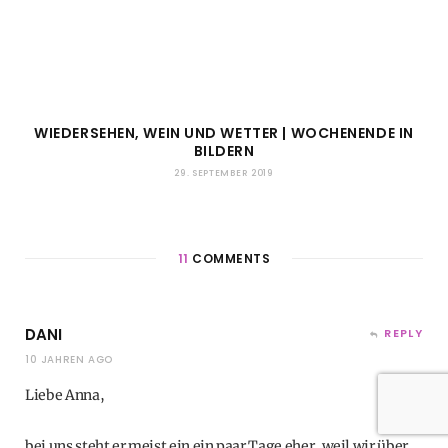
WIEDERSEHEN, WEIN UND WETTER | WOCHENENDE IN
BILDERN
29. SEPTEMBER 2019
11
COMMENTS
DANI
REPLY
10 JAHREN AGO
Liebe Anna,
bei uns steht er meist ein ein paar Tage eher, weil wir über