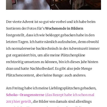
Der vierte Advent ist so gut wie vorbei und ich habe beim
Sortieren der Fotos für's
Wochenende in Bildern
festgestellt, dass ich wie bekloppt gebacken habe in den
letzten Tagen. Ich hatte nämlich aufzuholen, denn obwohl
ich normalerweise backtechnisch in der Adventszeit immer
gut organisiert bin, um alle meine Plätzchenpläne
rechtzeitig umsetzen zu können, bin ich dieses Jahr hinten
dran und hatte Nachholbedarf. Es gibt also jede Menge
Plätzchencontent, aber keine Bange: auch anderes.
Am Freitag habe ich meine Lieblingsplätzchen gebacken,
Schoko-Orangensterne
(das Rezept habe ich schon mal
2013 hier geteilt
, die Bilder von damals sind allerdings