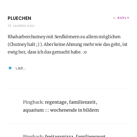
PLUECHEN
REPLY
10 JAHREN AGO
Rhabarberchutney mit Senfkörnern zu allem möglichen
(Chutney halt ;) ). Aber keine Ahnung mehr wie das geht, ist
ewig her, dass ich das gemacht habe. :o
Lädt…
Pingback:
regentage, familienzeit,
aquarium ::: wochenende in bildern
Pingback:
freitagspizza, familiensport