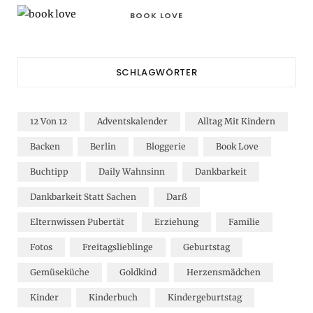
BOOK LOVE
SCHLAGWÖRTER
12 Von 12
Adventskalender
Alltag Mit Kindern
Backen
Berlin
Bloggerie
Book Love
Buchtipp
Daily Wahnsinn
Dankbarkeit
Dankbarkeit Statt Sachen
Darß
Elternwissen Pubertät
Erziehung
Familie
Fotos
Freitagslieblinge
Geburtstag
Gemüseküche
Goldkind
Herzensmädchen
Kinder
Kinderbuch
Kindergeburtstag