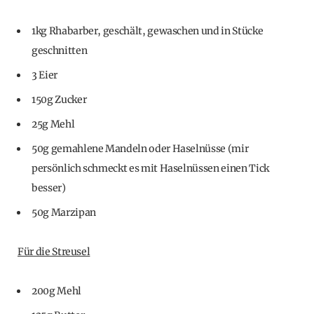
1kg Rhabarber, geschält, gewaschen und in Stücke
geschnitten
3 Eier
150g Zucker
25g Mehl
50g gemahlene Mandeln oder Haselnüsse (mir
persönlich schmeckt es mit Haselnüssen einen Tick
besser)
50g Marzipan
Für die Streusel
200g Mehl