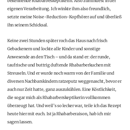
bekennende Rhabarbeskeptikerin. Also zumindest in der
eigenen Verarbeitung. Ich winkte ihm also freundlich,
setzte meine Noise-Reduction-Kopfhörer auf und überließ
ihn seinem Schicksal.
Keine zwei Stunden später roch das Haus nach frisch
Gebackenem und lockte alle Kinder und sonstige
Anwesende an den Tisch – und da stand er: der runde,
taufrische und buttrig duftende Rhabarberkuchen mit
Streuseln. Und er wurde noch warm von der Familie und
diversen Nachbarskindern ratzeputz weggenascht, bevor er
auch nur Zeit hatte, ganz auszukühlen. Eine Köstlichkeit,
die sogar mich als Rhabarberskeptikerin vollkommen
überzeugt hat. Und weil’s so lecker war, teile ich das Rezept
heute hier mit euch. Ist ja Rhabarberaison, hab ich mir
sagen lassen.