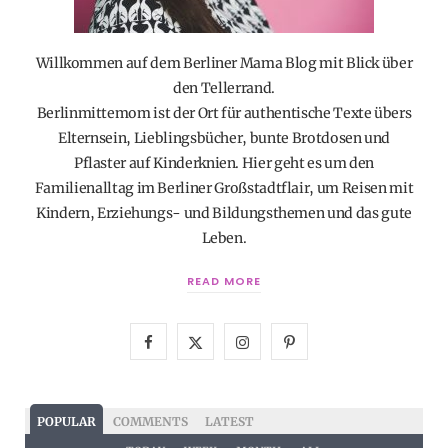
Willkommen auf dem Berliner Mama Blog mit Blick über
den Tellerrand.
Berlinmittemom ist der Ort für authentische Texte übers
Elternsein, Lieblingsbücher, bunte Brotdosen und
Pflaster auf Kinderknien. Hier geht es um den
Familienalltag im Berliner Großstadtflair, um Reisen mit
Kindern, Erziehungs- und Bildungsthemen und das gute
Leben.
READ MORE
F
X
I
P
a
(
n
i
c
T
s
n
POPULAR
COMMENTS
LATEST