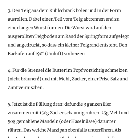
3. Den Teig aus dem Kühlschrank holen und in der Form
ausrollen. Dabei einen Teil vom Teig abtrennen und zu
einer langen Wurst formen. Die Wurst wird auf den
ausgerollten Teigboden am Rand der Springform aufgelegt
und angedrückt, so dass ein kleiner Teigrand entsteht. Den
Backofen auf 190° (Umluft) vorheizen.
4. Für die Streusel die Butter im Topf vorsichtig schmelzen
(nicht bräunen!) und mit Mehl, Zucker, einer Prise Salz und
Zimt vermischen.
5. Jetzt ist die Füllung dran: dafür die 3 ganzen Eier
zusammen mit 150g Zucker schaumig rühren. 25g Mehl und
50g gemahlene Mandeln (oder Haselnüsse) darunter
rühren. Das weiche Marzipan ebenfalls unterrühren. Als