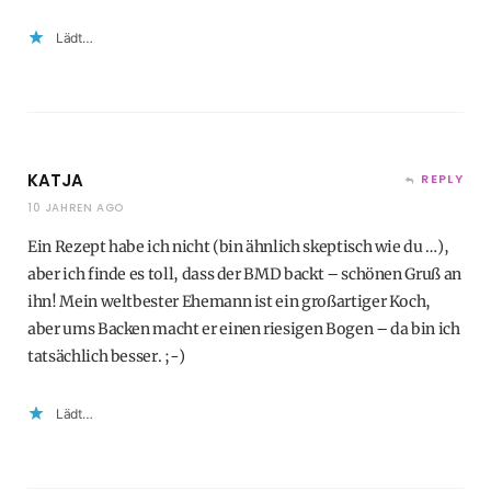
Lädt…
KATJA
REPLY
10 JAHREN AGO
Ein Rezept habe ich nicht (bin ähnlich skeptisch wie du …),
aber ich finde es toll, dass der BMD backt – schönen Gruß an
ihn! Mein weltbester Ehemann ist ein großartiger Koch,
aber ums Backen macht er einen riesigen Bogen – da bin ich
tatsächlich besser. ;-)
Lädt…