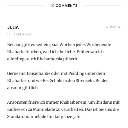
10
COMMENTS
JULIA
REPLY
10 JAHREN AGO
Bei und gibt es seit ein paar Wochen jedes Wochenende
Rhabarberkuchen, weil ich ihn liebe. Früher war ich
allerdings auch Rhabarberskeptikerin.
Gerne mit Baiserhaube oder mit Pudding unter dem
Rhabarber und weißer Schoki in den Streuseln. Beides
absolut göttlich.
Ansonsten friere ich immer Rhabarber ein, um ihn dann mit
Erdbeeren zu Marmelade zu verarbeiten. Das ist bei uns die
Standardmarmelade für das ganze Jahr.