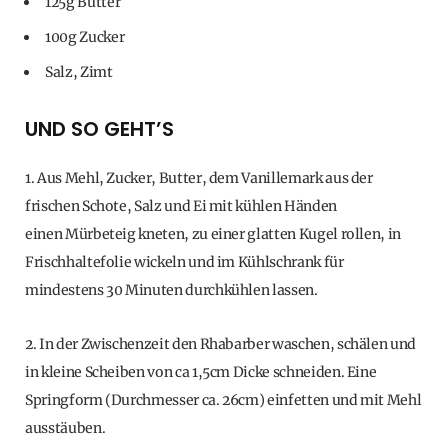
125g Butter
100g Zucker
Salz, Zimt
UND SO GEHT’S
1. Aus Mehl, Zucker, Butter, dem Vanillemark aus der
frischen Schote, Salz und Ei mit kühlen Händen
einen Mürbeteig kneten, zu einer glatten Kugel rollen, in
Frischhaltefolie wickeln und im Kühlschrank für
mindestens 30 Minuten durchkühlen lassen.
2. In der Zwischenzeit den Rhabarber waschen, schälen und
in kleine Scheiben von ca 1,5cm Dicke schneiden. Eine
Springform (Durchmesser ca. 26cm) einfetten und mit Mehl
ausstäuben.