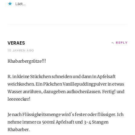
Lädt…
VERAES
REPLY
10 JAHREN AGO
Rhabarbergrütze!!!
R. in kleine Stückchen schneiden und dann in Apfelsaft
weichkochen. Ein Päckchen Vanillepuddingpulver in etwas
Wasser anrühren, dazugeben aufkochenlassen. Fertig! und
leeeeecker!
Je nach Flüssigkeitsmenge wird´s fester oder flüssiger. Ich
nehme immer ca 500ml Apfelsaft und 3-4 Stangen
Rhabarber.