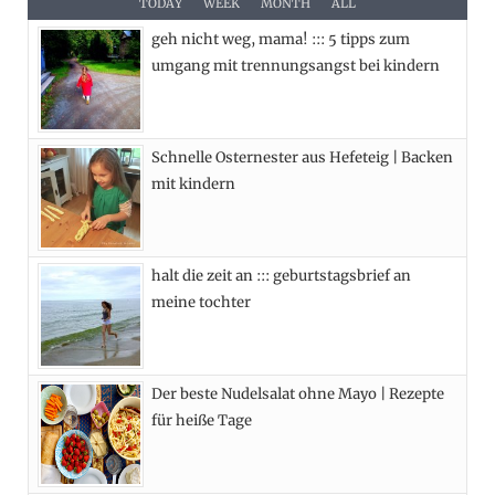
e
w
t
t
TODAY
WEEK
MONTH
ALL
geh nicht weg, mama! ::: 5 tipps zum
b
i
a
e
umgang mit trennungsangst bei kindern
o
t
g
r
o
t
r
e
Schnelle Osternester aus Hefeteig | Backen
k
e
a
s
mit kindern
r
m
t
)
halt die zeit an ::: geburtstagsbrief an
meine tochter
Der beste Nudelsalat ohne Mayo | Rezepte
für heiße Tage