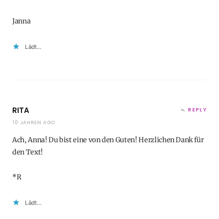
Janna
Lädt…
RITA
REPLY
10 JAHREN AGO
Ach, Anna! Du bist eine von den Guten! Herzlichen Dank für
den Text!
*R
Lädt…