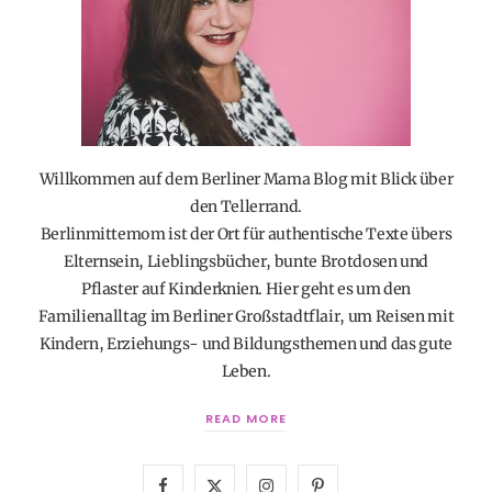
Willkommen auf dem Berliner Mama Blog mit Blick über
den Tellerrand.
Berlinmittemom ist der Ort für authentische Texte übers
Elternsein, Lieblingsbücher, bunte Brotdosen und
Pflaster auf Kinderknien. Hier geht es um den
Familienalltag im Berliner Großstadtflair, um Reisen mit
Kindern, Erziehungs- und Bildungsthemen und das gute
Leben.
READ MORE
F
X
I
P