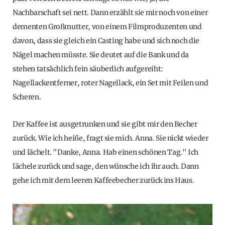
Nachbarschaft sei nett. Dann erzählt sie mir noch von einer
dementen Großmutter, von einem Filmproduzenten und
davon, dass sie gleich ein Casting habe und sich noch die
Nägel machen müsste. Sie deutet auf die Bank und da
stehen tatsächlich fein säuberlich aufgereiht:
Nagellackentferner, roter Nagellack, ein Set mit Feilen und
Scheren.
Der Kaffee ist ausgetrunken und sie gibt mir den Becher
zurück. Wie ich heiße, fragt sie mich. Anna. Sie nickt wieder
und lächelt. "Danke, Anna. Hab einen schönen Tag." Ich
lächele zurück und sage, den wünsche ich ihr auch. Dann
gehe ich mit dem leeren Kaffeebecher zurück ins Haus.