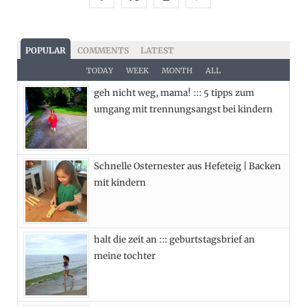
a
(
n
i
c
T
s
n
POPULAR
COMMENTS
LATEST
e
w
t
t
TODAY
WEEK
MONTH
ALL
geh nicht weg, mama! ::: 5 tipps zum
b
i
a
e
umgang mit trennungsangst bei kindern
o
t
g
r
o
t
r
e
Schnelle Osternester aus Hefeteig | Backen
k
e
a
s
mit kindern
r
m
t
)
halt die zeit an ::: geburtstagsbrief an
meine tochter