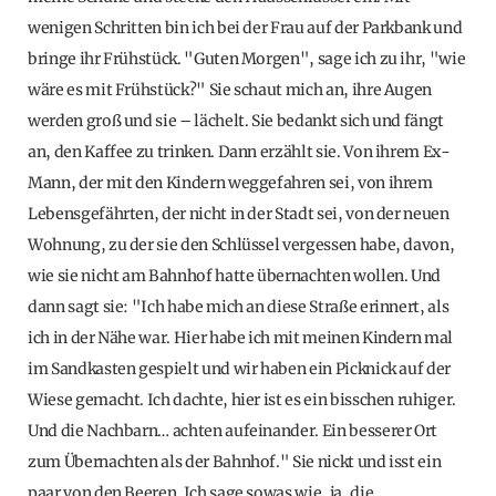
wenigen Schritten bin ich bei der Frau auf der Parkbank und
bringe ihr Frühstück. "Guten Morgen", sage ich zu ihr, "wie
wäre es mit Frühstück?" Sie schaut mich an, ihre Augen
werden groß und sie – lächelt. Sie bedankt sich und fängt
an, den Kaffee zu trinken. Dann erzählt sie. Von ihrem Ex-
Mann, der mit den Kindern weggefahren sei, von ihrem
Lebensgefährten, der nicht in der Stadt sei, von der neuen
Wohnung, zu der sie den Schlüssel vergessen habe, davon,
wie sie nicht am Bahnhof hatte übernachten wollen. Und
dann sagt sie: "Ich habe mich an diese Straße erinnert, als
ich in der Nähe war. Hier habe ich mit meinen Kindern mal
im Sandkasten gespielt und wir haben ein Picknick auf der
Wiese gemacht. Ich dachte, hier ist es ein bisschen ruhiger.
Und die Nachbarn… achten aufeinander. Ein besserer Ort
zum Übernachten als der Bahnhof." Sie nickt und isst ein
paar von den Beeren. Ich sage sowas wie, ja, die