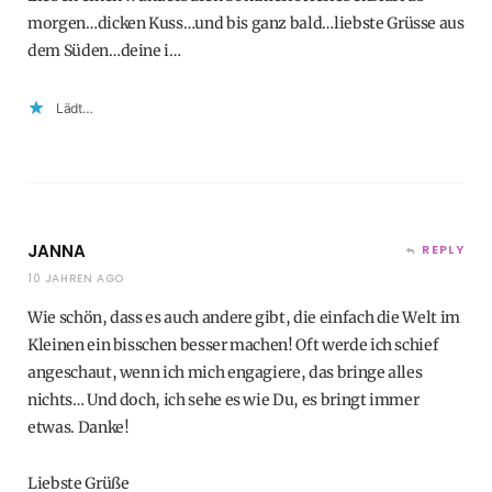
morgen…dicken Kuss…und bis ganz bald…liebste Grüsse aus
dem Süden…deine i…
Lädt…
JANNA
REPLY
10 JAHREN AGO
Wie schön, dass es auch andere gibt, die einfach die Welt im
Kleinen ein bisschen besser machen! Oft werde ich schief
angeschaut, wenn ich mich engagiere, das bringe alles
nichts… Und doch, ich sehe es wie Du, es bringt immer
etwas. Danke!
Liebste Grüße