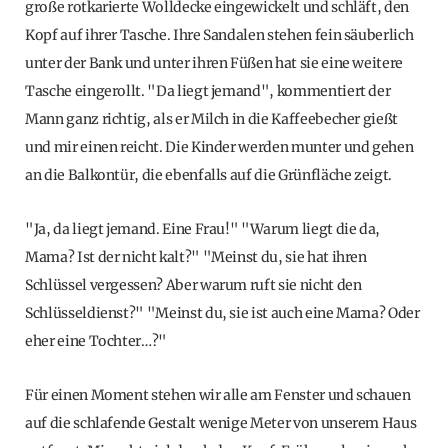
große rotkarierte Wolldecke eingewickelt und schläft, den
Kopf auf ihrer Tasche. Ihre Sandalen stehen fein säuberlich
unter der Bank und unter ihren Füßen hat sie eine weitere
Tasche eingerollt. "Da liegt jemand", kommentiert der
Mann ganz richtig, als er Milch in die Kaffeebecher gießt
und mir einen reicht. Die Kinder werden munter und gehen
an die Balkontür, die ebenfalls auf die Grünfläche zeigt.
"Ja, da liegt jemand. Eine Frau!" "Warum liegt die da,
Mama? Ist der nicht kalt?" "Meinst du, sie hat ihren
Schlüssel vergessen? Aber warum ruft sie nicht den
Schlüsseldienst?" "Meinst du, sie ist auch eine Mama? Oder
eher eine Tochter…?"
Für einen Moment stehen wir alle am Fenster und schauen
auf die schlafende Gestalt wenige Meter von unserem Haus