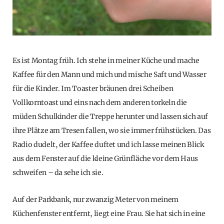
Es ist Montag früh. Ich stehe in meiner Küche und mache
Kaffee für den Mann und mich und mische Saft und Wasser
für die Kinder. Im Toaster bräunen drei Scheiben
Vollkorntoast und eins nach dem anderen torkeln die
müden Schulkinder die Treppe herunter und lassen sich auf
ihre Plätze am Tresen fallen, wo sie immer frühstücken. Das
Radio dudelt, der Kaffee duftet und ich lasse meinen Blick
aus dem Fenster auf die kleine Grünfläche vor dem Haus
schweifen – da sehe ich sie.
Auf der Parkbank, nur zwanzig Meter von meinem
Küchenfenster entfernt, liegt eine Frau. Sie hat sich in eine