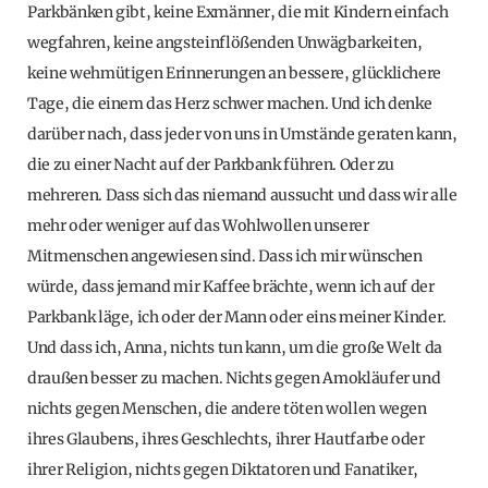
Parkbänken gibt, keine Exmänner, die mit Kindern einfach
wegfahren, keine angsteinflößenden Unwägbarkeiten,
keine wehmütigen Erinnerungen an bessere, glücklichere
Tage, die einem das Herz schwer machen. Und ich denke
darüber nach, dass jeder von uns in Umstände geraten kann,
die zu einer Nacht auf der Parkbank führen. Oder zu
mehreren. Dass sich das niemand aussucht und dass wir alle
mehr oder weniger auf das Wohlwollen unserer
Mitmenschen angewiesen sind. Dass ich mir wünschen
würde, dass jemand mir Kaffee brächte, wenn ich auf der
Parkbank läge, ich oder der Mann oder eins meiner Kinder.
Und dass ich, Anna, nichts tun kann, um die große Welt da
draußen besser zu machen. Nichts gegen Amokläufer und
nichts gegen Menschen, die andere töten wollen wegen
ihres Glaubens, ihres Geschlechts, ihrer Hautfarbe oder
ihrer Religion, nichts gegen Diktatoren und Fanatiker,