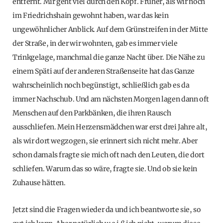
entfernt. Mir geht viel durch den Kopf. Früher, als wir noch
im Friedrichshain gewohnt haben, war das kein
ungewöhnlicher Anblick. Auf dem Grünstreifen in der Mitte
der Straße, in der wir wohnten, gab es immer viele
Trinkgelage, manchmal die ganze Nacht über. Die Nähe zu
einem Späti auf der anderen Straßenseite hat das Ganze
wahrscheinlich noch begünstigt, schließlich gab es da
immer Nachschub. Und am nächsten Morgen lagen dann oft
Menschen auf den Parkbänken, die ihren Rausch
ausschliefen. Mein Herzensmädchen war erst drei Jahre alt,
als wir dort wegzogen, sie erinnert sich nicht mehr. Aber
schon damals fragte sie mich oft nach den Leuten, die dort
schliefen. Warum das so wäre, fragte sie. Und ob sie kein
Zuhause hätten.
Jetzt sind die Fragen wieder da und ich beantworte sie, so