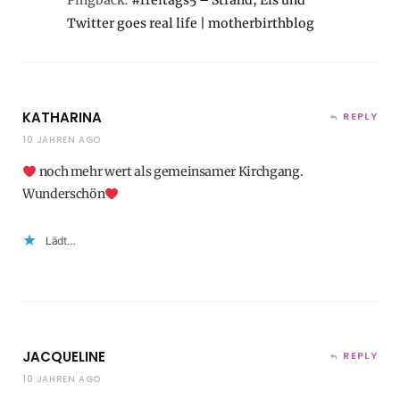
Pingback:
#freitags5 – Strand, Eis und
Twitter goes real life | motherbirthblog
KATHARINA
REPLY
10 JAHREN AGO
noch mehr wert als gemeinsamer Kirchgang.
Wunderschön
Lädt…
JACQUELINE
REPLY
10 JAHREN AGO