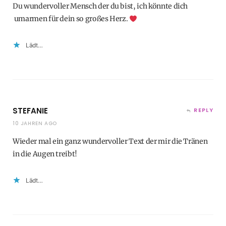
Du wundervoller Mensch der du bist, ich könnte dich
umarmen für dein so großes Herz.
Lädt…
STEFANIE
REPLY
10 JAHREN AGO
Wieder mal ein ganz wundervoller Text der mir die Tränen
in die Augen treibt!
Lädt…