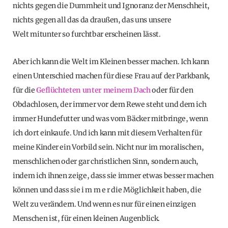
nichts gegen die Dummheit und Ignoranz der Menschheit,
nichts gegen all das da draußen, das uns unsere
Welt mitunter so furchtbar erscheinen lässt.
Aber ich kann die Welt im Kleinen besser machen. Ich kann
einen Unterschied machen für diese Frau auf der Parkbank,
für die
Geflüchteten unter meinem Dach
oder für den
Obdachlosen, der immer vor dem Rewe steht und dem ich
immer Hundefutter und was vom Bäcker mitbringe, wenn
ich dort einkaufe. Und ich kann mit diesem Verhalten für
meine Kinder ein Vorbild sein. Nicht nur im moralischen,
menschlichen oder gar christlichen Sinn, sondern auch,
indem ich ihnen zeige, dass sie immer etwas besser machen
können und dass sie i m m e r die Möglichkeit haben, die
Welt zu verändern. Und wenn es nur für einen einzigen
Menschen ist, für einen kleinen Augenblick.