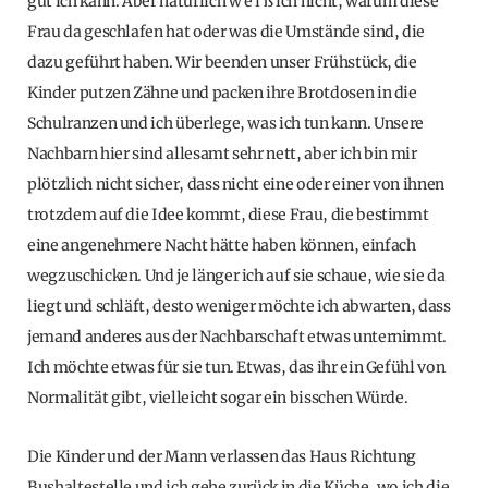
gut ich kann. Aber natürlich w e i ß ich nicht, warum diese
Frau da geschlafen hat oder was die Umstände sind, die
dazu geführt haben. Wir beenden unser Frühstück, die
Kinder putzen Zähne und packen ihre Brotdosen in die
Schulranzen und ich überlege, was ich tun kann. Unsere
Nachbarn hier sind allesamt sehr nett, aber ich bin mir
plötzlich nicht sicher, dass nicht eine oder einer von ihnen
trotzdem auf die Idee kommt, diese Frau, die bestimmt
eine angenehmere Nacht hätte haben können, einfach
wegzuschicken. Und je länger ich auf sie schaue, wie sie da
liegt und schläft, desto weniger möchte ich abwarten, dass
jemand anderes aus der Nachbarschaft etwas unternimmt.
Ich möchte etwas für sie tun. Etwas, das ihr ein Gefühl von
Normalität gibt, vielleicht sogar ein bisschen Würde.
Die Kinder und der Mann verlassen das Haus Richtung
Bushaltestelle und ich gehe zurück in die Küche, wo ich die