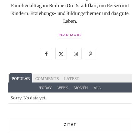
Familienalltag im Berliner Großstadtflair, um Reisen mit
Kindern, Erziehungs- und Bildungsthemen und das gute
Leben.
READ MORE
F
X
I
P
a
(
n
i
c
T
s
n
POPULAR
COMMENTS
LATEST
e
w
t
t
TODAY
WEEK
MONTH
ALL
Sorry. No data yet.
b
i
a
e
o
t
g
r
o
t
r
e
ZITAT
k
e
a
s