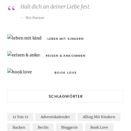
r
m
t
Halt dich an deiner Liebe fest.
)
Rio Reiser
LEBEN MIT KINDERN
REISEN & ANKOMMEN
BOOK LOVE
SCHLAGWÖRTER
12 Von 12
Adventskalender
Alltag Mit Kindern
Backen
Berlin
Bloggerie
Book Love