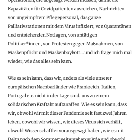
Kapazitäten für Covidpatienten ausreichen, Nachrichten
von ungeimpftem Pflegepersonal, das ganze
Palliativstationen mit dem Virus infiziert, von Quarantänen
und entstehenden Notlagen, von untätigen
Politiker*innen, von Protesten gegen Maßnahmen, von
Maskenpflicht und Maskenboykott… und ich frage mich mal
wieder, wie das alles sein kann.
Wie es sein kann, dass wir, anders als viele unserer
europäischen Nachbarländer wie Frankreich, Italien,
Portugal etc. nicht in der Lage sind, uns zu einem
solidarischen Kraftakt aufzuraffen. Wie es sein kann, dass
wir, obwohl wir mit dieser Pandemie seit fast zwei Jahren
leben, obwohl wir wissen, wie dieses Virus sich verhält,
obwohl Wissenschaftler vorausgesagt haben, wie es mit
Delta nach dem Sommer weitergehen würde und obwohl