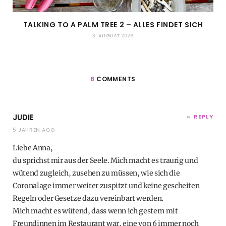
TALKING TO A PALM TREE 2 – ALLES FINDET SICH
3. AUGUST 2026
8
COMMENTS
JUDIE
REPLY
5 JAHREN AGO
Liebe Anna,
du sprichst mir aus der Seele. Mich macht es traurig und
wütend zugleich, zusehen zu müssen, wie sich die
Coronalage immer weiter zuspitzt und keine gescheiten
Regeln oder Gesetze dazu vereinbart werden.
Mich macht es wütend, dass wenn ich gestern mit
Freundinnen im Restaurant war, eine von 6 immer noch