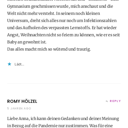
Gymnasium geschmissen wurde, mich anschaut und die
Welt nicht mehr versteht. In seinem noch kleinen
Universum, dreht sich alles nur noch um Infektionszahlen
und das Aufholen des verpassten Lernstoffs. Er hat wieder
Angst, Weihnachten nicht so feiern zu können, wie er es seit
Baby an gewohnt ist.
Das alles macht mich so wütend und traurig.
Lädt…
ROMY HÖLZEL
REPLY
5 JAHREN AGO
Liebe Anna, ich kann deinen Gedanken und deiner Meinung
in Bezug auf die Pandemie nur zustimmen. Was für eine