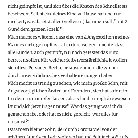
nicht geimpft ist, und sich über die Kosten des Schnelltests
beschwert. Selbst ein kleines Kind zu Hause hat und nur
meckert, was da jetzt alles (vielleicht) kommen soll,”mit 2
G und dem ganzen Scheiß”.
Mich macht es wütend, dass eine von 4 Angestellten meines
Mannes nicht geimpft ist, aber durchsetzen möchte, dass
alle Kunden, auch geimpft, nur noch getestet das Büro
betreten sollen. Mit welcher Selbstverständlichkeit wollen
sich diese Personen Rechte herausnehmen, die wir nur
durch unser solidarisches Verhalten errungen haben.
Mich macht es traurig zu sehen, wie mein großer Sohn, mit
Angst vor jeglichen Ärzten und Fremden , sich hat sofort im
Impfzentrum impfen lassen, als es für ihn möglich gewesen
ist und sich jetzt fragen muss” War das genug was ich da
gemacht habe, oder hat es nicht gereicht, war alles für
umsonst?”
Dass mein kleiner Sohn, der durch Corona viel von der
schönen Grundschulzeit verloren hat und “einfach so” aufs