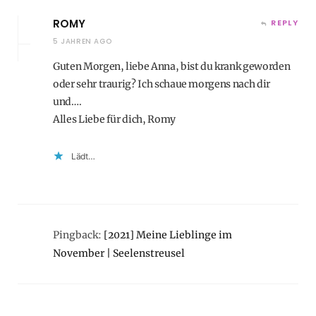
ROMY
REPLY
5 JAHREN AGO
Guten Morgen, liebe Anna, bist du krank geworden
oder sehr traurig? Ich schaue morgens nach dir
und….
Alles Liebe für dich, Romy
Lädt…
Pingback:
[2021] Meine Lieblinge im
November | Seelenstreusel