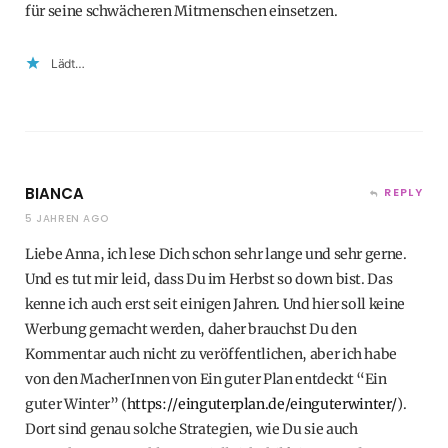
für seine schwächeren Mitmenschen einsetzen.
Lädt…
BIANCA
REPLY
5 JAHREN AGO
Liebe Anna, ich lese Dich schon sehr lange und sehr gerne.
Und es tut mir leid, dass Du im Herbst so down bist. Das
kenne ich auch erst seit einigen Jahren. Und hier soll keine
Werbung gemacht werden, daher brauchst Du den
Kommentar auch nicht zu veröffentlichen, aber ich habe
von den MacherInnen von Ein guter Plan entdeckt “Ein
guter Winter” (
https://einguterplan.de/einguterwinter/
).
Dort sind genau solche Strategien, wie Du sie auch