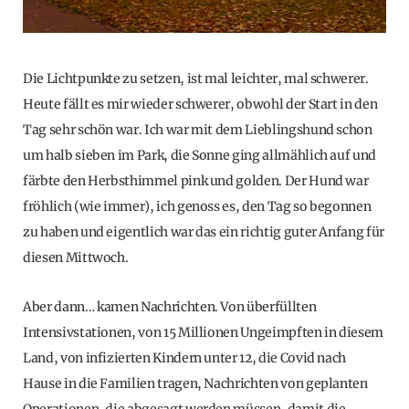
Die Lichtpunkte zu setzen, ist mal leichter, mal schwerer.
Heute fällt es mir wieder schwerer, obwohl der Start in den
Tag sehr schön war. Ich war mit dem Lieblingshund schon
um halb sieben im Park, die Sonne ging allmählich auf und
färbte den Herbsthimmel pink und golden. Der Hund war
fröhlich (wie immer), ich genoss es, den Tag so begonnen
zu haben und eigentlich war das ein richtig guter Anfang für
diesen Mittwoch.
Aber dann… kamen Nachrichten. Von überfüllten
Intensivstationen, von 15 Millionen Ungeimpften in diesem
Land, von infizierten Kindern unter 12, die Covid nach
Hause in die Familien tragen, Nachrichten von geplanten
Operationen, die abgesagt werden müssen, damit die