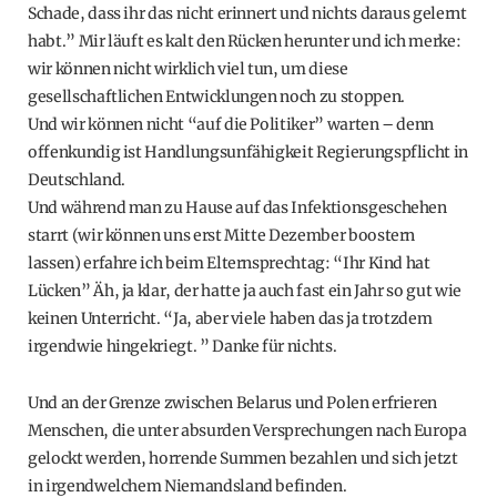
Schade, dass ihr das nicht erinnert und nichts daraus gelernt
habt.” Mir läuft es kalt den Rücken herunter und ich merke:
wir können nicht wirklich viel tun, um diese
gesellschaftlichen Entwicklungen noch zu stoppen.
Und wir können nicht “auf die Politiker” warten – denn
offenkundig ist Handlungsunfähigkeit Regierungspflicht in
Deutschland.
Und während man zu Hause auf das Infektionsgeschehen
starrt (wir können uns erst Mitte Dezember boostern
lassen) erfahre ich beim Elternsprechtag: “Ihr Kind hat
Lücken” Äh, ja klar, der hatte ja auch fast ein Jahr so gut wie
keinen Unterricht. “Ja, aber viele haben das ja trotzdem
irgendwie hingekriegt. ” Danke für nichts.
Und an der Grenze zwischen Belarus und Polen erfrieren
Menschen, die unter absurden Versprechungen nach Europa
gelockt werden, horrende Summen bezahlen und sich jetzt
in irgendwelchem Niemandsland befinden.