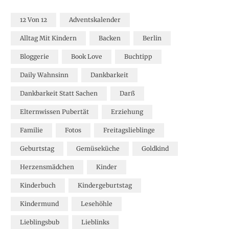
12 Von 12
Adventskalender
Alltag Mit Kindern
Backen
Berlin
Bloggerie
Book Love
Buchtipp
Daily Wahnsinn
Dankbarkeit
Dankbarkeit Statt Sachen
Darß
Elternwissen Pubertät
Erziehung
Familie
Fotos
Freitagslieblinge
Geburtstag
Gemüseküche
Goldkind
Herzensmädchen
Kinder
Kinderbuch
Kindergeburtstag
Kindermund
Lesehöhle
Lieblingsbub
Lieblinks