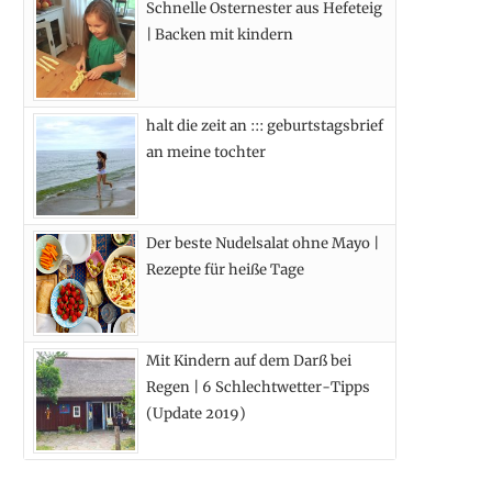
Schnelle Osternester aus Hefeteig
k
e
a
s
| Backen mit kindern
r
m
t
)
halt die zeit an ::: geburtstagsbrief
an meine tochter
Der beste Nudelsalat ohne Mayo |
Rezepte für heiße Tage
Mit Kindern auf dem Darß bei
Regen | 6 Schlechtwetter-Tipps
(Update 2019)