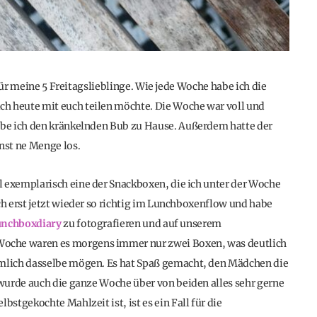
für meine 5 Freitagslieblinge. Wie jede Woche habe ich die
 heute mit euch teilen möchte. Die Woche war voll und
be ich den kränkelnden Bub zu Hause. Außerdem hatte der
nst ne Menge los.
l exemplarisch eine der Snackboxen, die ich unter der Woche
h erst jetzt wieder so richtig im Lunchboxenflow und habe
nchboxdiary
zu fotografieren und auf unserem
e Woche waren es morgens immer nur zwei Boxen, was deutlich
mlich dasselbe mögen. Es hat Spaß gemacht, den Mädchen die
wurde auch die ganze Woche über von beiden alles sehr gerne
tgekochte Mahlzeit ist, ist es ein Fall für die