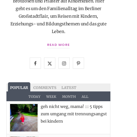
Brotdosen und Pflaster auf Kinderknien. Hier
geht es um den Familienalltag im Berliner
Großstadtflair, um Reisen mit Kindern,
Erziehungs- und Bildungsthemen und das gute
Leben.
READ MORE
F
X
I
P
a
(
n
i
c
T
s
n
POPULAR
COMMENTS
LATEST
e
w
t
t
TODAY
WEEK
MONTH
ALL
geh nicht weg, mama! ::: 5 tipps
b
i
a
e
zum umgang mit trennungsangst
o
t
g
r
bei kindern
o
t
r
e