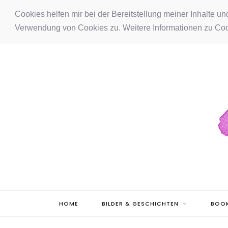
F
I
P
Cookies helfen mir bei der Bereitstellung meiner Inhalte u
Verwendung von Cookies zu. Weitere Informationen zu Coo
a
n
i
c
s
n
e
t
t
b
a
e
o
g
r
o
r
e
k
a
s
m
t
HOME
BILDER & GESCHICHTEN
BOOK