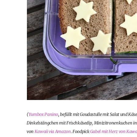
(
Yumbox Panino
, befüllt mit Goudastulle mit Salat und Kä
Dinkelstängchen mit Frischkäsedip, Minizitronenkuchen in
von
Kawaii via Amazon
. Foodpick
Gabel mit Herz von Kawa