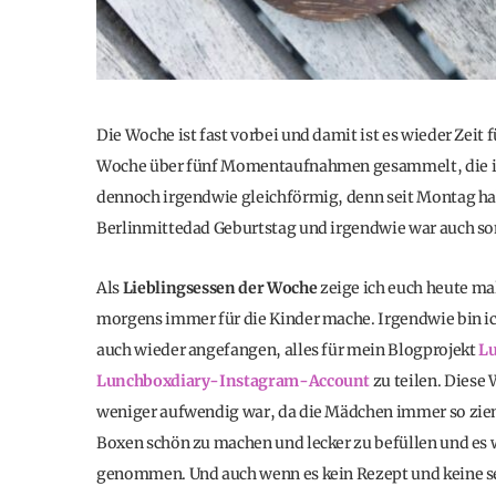
Die Woche ist fast vorbei und damit ist es wieder Zeit 
Woche über fünf Momentaufnahmen gesammelt, die ich
dennoch irgendwie gleichförmig, denn seit Montag ha
Berlinmittedad Geburtstag und irgendwie war auch so
Als
Lieblingsessen der Woche
zeige ich euch heute ma
morgens immer für die Kinder mache. Irgendwie bin ic
auch wieder angefangen, alles für mein Blogprojekt
Lu
Lunchboxdiary-Instagram-Account
zu teilen. Dies
weniger aufwendig war, da die Mädchen immer so zie
Boxen schön zu machen und lecker zu befüllen und es 
genommen. Und auch wenn es kein Rezept und keine selbs