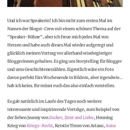
Und ich war Speakerin! Ich bin nicht zum ersten Mal im
Namen der Blogst-Crew mit einem schönen Thema auf der
"Speaker-Bühne", aber ich freue mich jedes Mal von
Herzen und habe auch dieses Mal wieder aufgeregt und
glücklich meinen Vortrag vor allerhand wissbegieriger
Bloggerinnen gehalten. Es ging um Storytelling für Blogger
und ums Geschichtenerzählen. Eigentlich wäre ein Foto
davon perfekt fürs Wochenende in Bildern, aber irgendwie…
hab ich keins. Ihr müsst euch das also einfach vorstellen.
Es gab natürlich im Laufe des Tages noch weitere
interessante und inspirierende Vorträge, zum Beispiel von
der lieben Jeanny von
Zucker, Zimt und Liebe
, Henning
Krieg von
Kriegs-Recht
, Kerstin Timm von Artaxo,
Anna