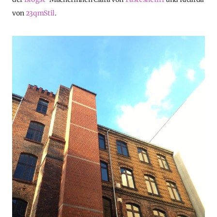
von
23qmStil
.