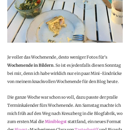
Je voller das Wochenende, desto weniger Fotos für's
Wochenende in Bildern
. So ist es jedenfalls diesen Sonntag
bei mir, denn ich habe wirklich nur ein paar Mini-Eindrücke
von meinem knackvollen Wochenende für den Blog heute.
Die ganze Woche war schon so voll, dazu passte der pralle
Terminkalender fürs Wochenende. Am Samstag machte ich
mich früh auf den Weg nach Kreuzberg in die Blogfabrik, wo
zum ersten Mal die
Miniblogst
stattfand, ein neues Format
der
Blogst
-Macherinnen Clara von
Tastesheriff
und Ricarda