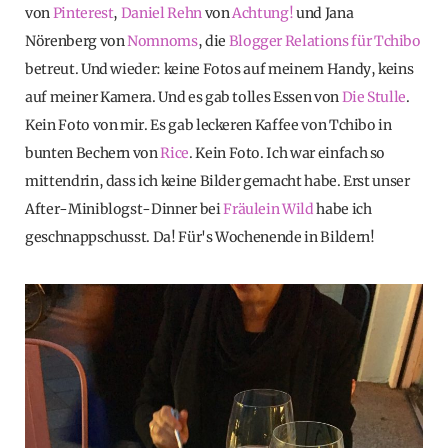
von
Pinterest
,
Daniel Rehn
von
Achtung!
und Jana
Nörenberg von
Nomnoms
, die
Blogger Relations für
Tchibo
betreut. Und wieder: keine Fotos auf meinem Handy, keins
auf meiner Kamera. Und es gab tolles Essen von
Die Stulle
.
Kein Foto von mir. Es gab leckeren Kaffee von Tchibo in
bunten Bechern von
Rice
. Kein Foto. Ich war einfach so
mittendrin, dass ich keine Bilder gemacht habe. Erst unser
After-Miniblogst-Dinner bei
Fräulein Wild
habe ich
geschnappschusst. Da! Für's Wochenende in Bildern!