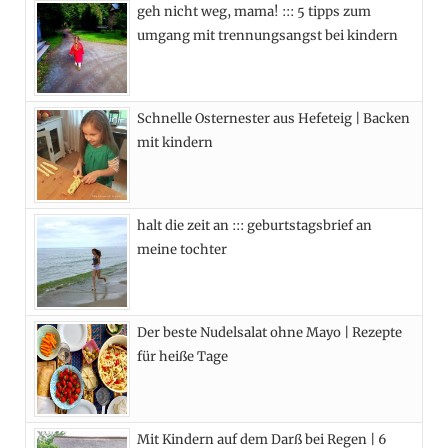
geh nicht weg, mama! ::: 5 tipps zum
b
i
a
e
umgang mit trennungsangst bei kindern
o
t
g
r
o
t
r
e
Schnelle Osternester aus Hefeteig | Backen
k
e
a
s
mit kindern
r
m
t
)
halt die zeit an ::: geburtstagsbrief an
meine tochter
Der beste Nudelsalat ohne Mayo | Rezepte
für heiße Tage
Mit Kindern auf dem Darß bei Regen | 6