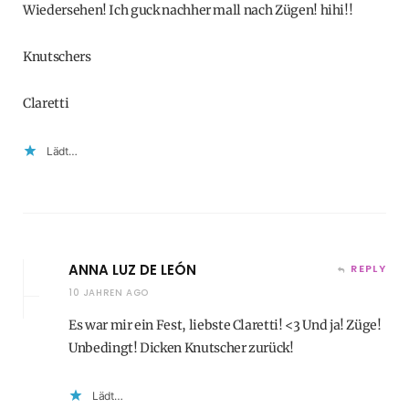
Wiedersehen! Ich guck nachher mall nach Zügen! hihi!!
Knutschers
Claretti
Lädt…
ANNA LUZ DE LEÓN
REPLY
10 JAHREN AGO
Es war mir ein Fest, liebste Claretti! <3 Und ja! Züge!
Unbedingt! Dicken Knutscher zurück!
Lädt…