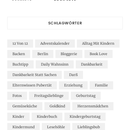
SCHLAGWÖRTER
12 Von 12
Adventskalender
Alltag Mit Kindern
Backen
Berlin
Bloggerie
Book Love
Buchtipp
Daily Wahnsinn
Dankbarkeit
Dankbarkeit Statt Sachen
Darß
Elternwissen Pubertät
Erziehung
Familie
Fotos
Freitagslieblinge
Geburtstag
Gemüseküche
Goldkind
Herzensmädchen
Kinder
Kinderbuch
Kindergeburtstag
Kindermund
Lesehöhle
Lieblingsbub