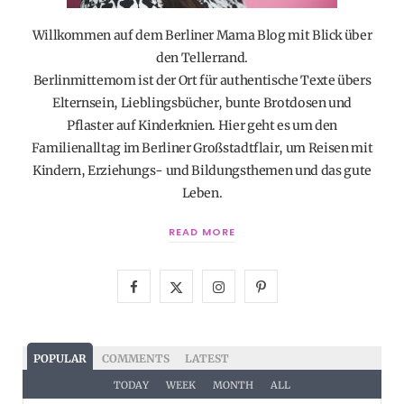
Willkommen auf dem Berliner Mama Blog mit Blick über
den Tellerrand.
Berlinmittemom ist der Ort für authentische Texte übers
Elternsein, Lieblingsbücher, bunte Brotdosen und
Pflaster auf Kinderknien. Hier geht es um den
Familienalltag im Berliner Großstadtflair, um Reisen mit
Kindern, Erziehungs- und Bildungsthemen und das gute
Leben.
READ MORE
F
X
I
P
a
(
n
i
c
T
s
n
POPULAR
COMMENTS
LATEST
e
w
t
t
TODAY
WEEK
MONTH
ALL