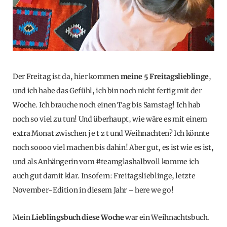
Der Freitag ist da, hier kommen
meine 5 Freitagslieblinge
,
und ich habe das Gefühl, ich bin noch nicht fertig mit der
Woche. Ich brauche noch einen Tag bis Samstag! Ich hab
noch so viel zu tun! Und überhaupt, wie wäre es mit einem
extra Monat zwischen j e t z t und Weihnachten? Ich könnte
noch soooo viel machen bis dahin! Aber gut, es ist wie es ist,
und als Anhängerin vom #teamglashalbvoll komme ich
auch gut damit klar. Insofern: Freitagslieblinge, letzte
November-Edition in diesem Jahr – here we go!
Mein
Lieblingsbuch diese Woche
war ein Weihnachtsbuch.