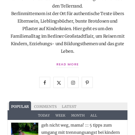
den Tellerrand.
Berlinmittemom ist der Ort für authentische Texte übers
Elternsein, Lieblingsbücher, bunte Brotdosen und
Pflaster auf Kinderknien. Hier geht es um den
Familienalltag im Berliner Großstadtflair, um Reisen mit
Kindern, Erziehungs- und Bildungsthemen und das gute
Leben.
READ MORE
F
X
I
P
a
(
n
i
c
T
s
n
POPULAR
COMMENTS
LATEST
e
w
t
t
TODAY
WEEK
MONTH
ALL
geh nicht weg, mama! ::: 5 tipps zum
b
i
a
e
umgang mit trennungsangst bei kindern