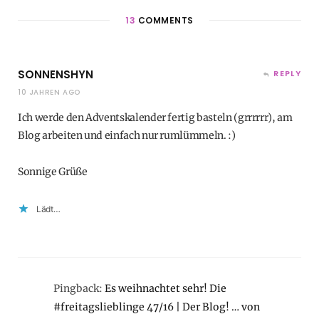
13
COMMENTS
SONNENSHYN
REPLY
10 JAHREN AGO
Ich werde den Adventskalender fertig basteln (grrrrrr), am
Blog arbeiten und einfach nur rumlümmeln. :)
Sonnige Grüße
Lädt…
Pingback:
Es weihnachtet sehr! Die
#freitagslieblinge 47/16 | Der Blog! … von