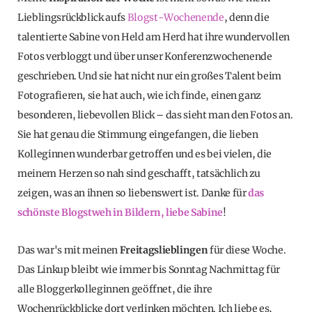
Lieblingsrückblick aufs
Blogst-Wochenende
, denn die
talentierte Sabine von Held am Herd hat ihre wundervollen
Fotos verbloggt und über unser Konferenzwochenende
geschrieben. Und sie hat nicht nur ein großes Talent beim
Fotografieren, sie hat auch, wie ich finde, einen ganz
besonderen, liebevollen Blick – das sieht man den Fotos an.
Sie hat genau die Stimmung eingefangen, die lieben
Kolleginnen wunderbar getroffen und es bei vielen, die
meinem Herzen so nah sind geschafft, tatsächlich zu
zeigen, was an ihnen so liebenswert ist. Danke für
das
schönste Blogstweh in Bildern, liebe Sabine
!
Das war's mit meinen
Freitagslieblingen
für diese Woche.
Das Linkup bleibt wie immer bis Sonntag Nachmittag für
alle Bloggerkolleginnen geöffnet, die ihre
Wochenrückblicke dort verlinken möchten. Ich liebe es,