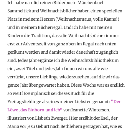
Ich habe nämlich einen Bilderbuch-Märchenbuch-
Sammeltick und Weihnachtsbücher haben einen speziellen
Platz in meinem Herzen (Weihnachtsmaus, volle Kanne!)
und in meinem Bücherregal. Und ich habe mit meinen
Kindern die Tradition, dass die Weihnachtsbücher immer
erst zur Adventszeit von ganz oben im Regal nach unten
geräumt werden und damit wieder dauerhaft zugänglich
sind. Jedes Jahr ergänze ich die Weihnachtsbibliothek um
ein, zwei Titel und jedes Jahr freuen wir uns alle wie
verrückt, unsere Lieblinge wiederzusehen, auf die wir das
ganze Jahr über gewartet haben. Diese Woche war es endlich
so weit! Exemplarisch sei dieses Buch für die
Freitagslieblinge als eines meiner Liebsten genannt:
"Der
Löwe, das Einhorn und ich"
von Jeanette Winterson,
illustriert von Lisbeth Zwerger. Hier erzählt der Esel, der
Maria vor Jesu Geburt nach Bethlehem getragen hat, wie es