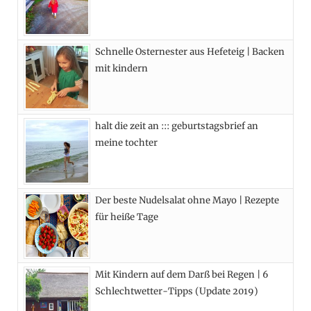
o
t
g
r
o
t
r
e
Schnelle Osternester aus Hefeteig | Backen
k
e
a
s
mit kindern
r
m
t
)
halt die zeit an ::: geburtstagsbrief an
meine tochter
Der beste Nudelsalat ohne Mayo | Rezepte
für heiße Tage
Mit Kindern auf dem Darß bei Regen | 6
Schlechtwetter-Tipps (Update 2019)