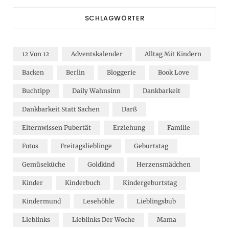
SCHLAGWÖRTER
12 Von 12
Adventskalender
Alltag Mit Kindern
Backen
Berlin
Bloggerie
Book Love
Buchtipp
Daily Wahnsinn
Dankbarkeit
Dankbarkeit Statt Sachen
Darß
Elternwissen Pubertät
Erziehung
Familie
Fotos
Freitagslieblinge
Geburtstag
Gemüseküche
Goldkind
Herzensmädchen
Kinder
Kinderbuch
Kindergeburtstag
Kindermund
Lesehöhle
Lieblingsbub
Lieblinks
Lieblinks Der Woche
Mama