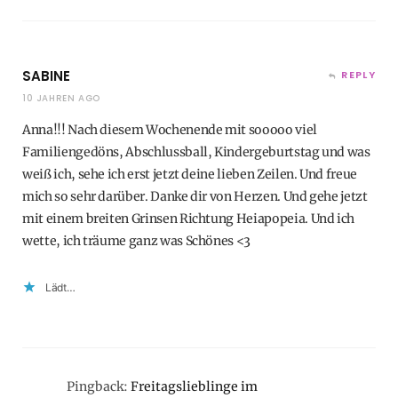
SABINE
REPLY
10 JAHREN AGO
Anna!!! Nach diesem Wochenende mit sooooo viel
Familiengedöns, Abschlussball, Kindergeburtstag und was
weiß ich, sehe ich erst jetzt deine lieben Zeilen. Und freue
mich so sehr darüber. Danke dir von Herzen. Und gehe jetzt
mit einem breiten Grinsen Richtung Heiapopeia. Und ich
wette, ich träume ganz was Schönes <3
Lädt…
Pingback:
Freitagslieblinge im