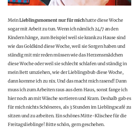
Mein
Lieblingsmoment nur für mich
hatte diese Woche
sogar mit Arbeit zu tun. Wenn ich nämlich 24/7 an den
Kindern hänge, zum Beispiel weil sie krank zu Hause sind
wie das Goldkind diese Woche, weil sie Sorgen haben und
ständig mit mir reden müssen wie das Herzensmädchen
diese Woche oder weil sie schlecht schlafen und ständig in
mein Bett umziehen, wie der Lieblingsbub diese Woche,
dann komme ich zu nix. Und das macht mich rasend! Dann
muss ich zum Arbeiten raus aus dem Haus, sonst fange ich
hier noch an mit Wäsche sortieren und Kram. Deshalb gab es
für mich nichts Schöneres, als 3 Stunden im Lieblingscafé zu
sitzen und zu arbeiten. Ein schönes Mitte-Klischee für die
Freitagslieblinge! Bitte schön, gern geschehen.