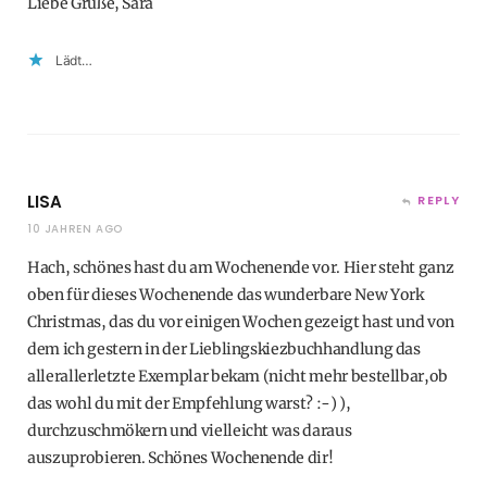
Liebe Grüße, Sara
Lädt…
LISA
REPLY
10 JAHREN AGO
Hach, schönes hast du am Wochenende vor. Hier steht ganz
oben für dieses Wochenende das wunderbare New York
Christmas, das du vor einigen Wochen gezeigt hast und von
dem ich gestern in der Lieblingskiezbuchhandlung das
allerallerletzte Exemplar bekam (nicht mehr bestellbar,ob
das wohl du mit der Empfehlung warst? :-) ),
durchzuschmökern und vielleicht was daraus
auszuprobieren. Schönes Wochenende dir!