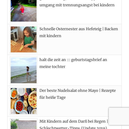
umgang mit trennungsangst bei kindern
o
t
g
r
o
t
r
e
Schnelle Osternester aus Hefeteig | Backen
k
e
a
s
mit kindern
r
m
t
)
halt die zeit an ::: geburtstagsbrief an
meine tochter
Der beste Nudelsalat ohne Mayo | Rezepte
für heiße Tage
Mit Kindern auf dem Darß bei Regen | 6
Schlechtwetter-Tipps (Update 2019)