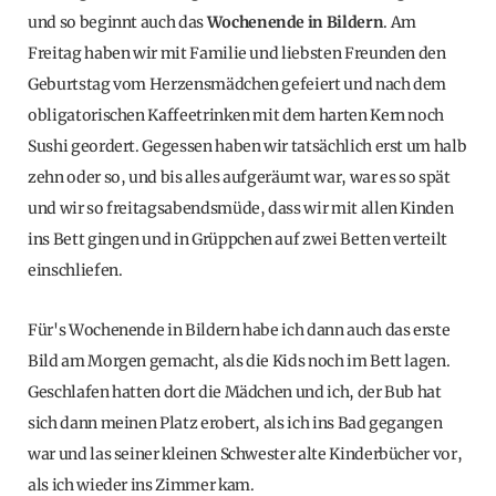
und so beginnt auch das
Wochenende in Bildern
. Am
Freitag haben wir mit Familie und liebsten Freunden den
Geburtstag vom Herzensmädchen gefeiert und nach dem
obligatorischen Kaffeetrinken mit dem harten Kern noch
Sushi geordert. Gegessen haben wir tatsächlich erst um halb
zehn oder so, und bis alles aufgeräumt war, war es so spät
und wir so freitagsabendsmüde, dass wir mit allen Kinden
ins Bett gingen und in Grüppchen auf zwei Betten verteilt
einschliefen.
Für's Wochenende in Bildern habe ich dann auch das erste
Bild am Morgen gemacht, als die Kids noch im Bett lagen.
Geschlafen hatten dort die Mädchen und ich, der Bub hat
sich dann meinen Platz erobert, als ich ins Bad gegangen
war und las seiner kleinen Schwester alte Kinderbücher vor,
als ich wieder ins Zimmer kam.