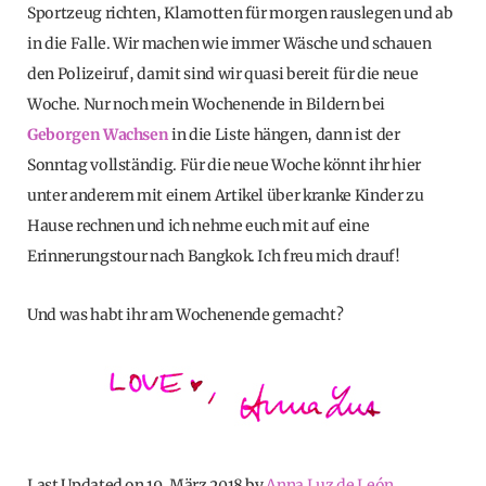
Sportzeug richten, Klamotten für morgen rauslegen und ab
in die Falle. Wir machen wie immer Wäsche und schauen
den Polizeiruf, damit sind wir quasi bereit für die neue
Woche. Nur noch mein Wochenende in Bildern bei
Geborgen Wachsen
in die Liste hängen, dann ist der
Sonntag vollständig. Für die neue Woche könnt ihr hier
unter anderem mit einem Artikel über kranke Kinder zu
Hause rechnen und ich nehme euch mit auf eine
Erinnerungstour nach Bangkok. Ich freu mich drauf!
Und was habt ihr am Wochenende gemacht?
Last Updated on 19. März 2018 by
Anna Luz de León