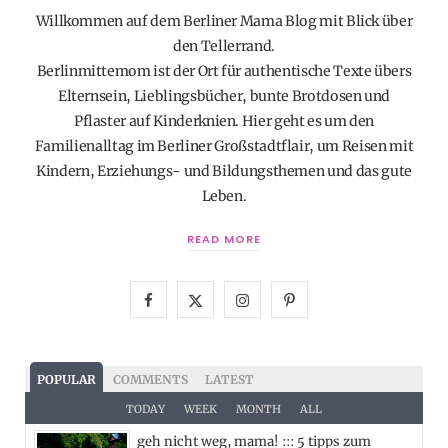
Willkommen auf dem Berliner Mama Blog mit Blick über
den Tellerrand.
Berlinmittemom ist der Ort für authentische Texte übers
Elternsein, Lieblingsbücher, bunte Brotdosen und
Pflaster auf Kinderknien. Hier geht es um den
Familienalltag im Berliner Großstadtflair, um Reisen mit
Kindern, Erziehungs- und Bildungsthemen und das gute
Leben.
READ MORE
F
X
I
P
a
(
n
i
c
T
s
n
POPULAR
COMMENTS
LATEST
e
w
t
t
TODAY
WEEK
MONTH
ALL
geh nicht weg, mama! ::: 5 tipps zum
b
i
a
e