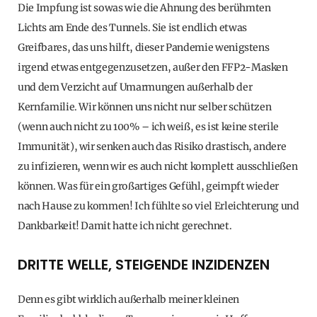
Die Impfung ist sowas wie die Ahnung des berühmten
Lichts am Ende des Tunnels. Sie ist endlich etwas
Greifbares, das uns hilft, dieser Pandemie wenigstens
irgend etwas entgegenzusetzen, außer den FFP2-Masken
und dem Verzicht auf Umarmungen außerhalb der
Kernfamilie. Wir können uns nicht nur selber schützen
(wenn auch nicht zu 100% – ich weiß, es ist keine sterile
Immunität), wir senken auch das Risiko drastisch, andere
zu infizieren, wenn wir es auch nicht komplett ausschließen
können. Was für ein großartiges Gefühl, geimpft wieder
nach Hause zu kommen! Ich fühlte so viel Erleichterung und
Dankbarkeit! Damit hatte ich nicht gerechnet.
DRITTE WELLE, STEIGENDE INZIDENZEN
Denn es gibt wirklich außerhalb meiner kleinen