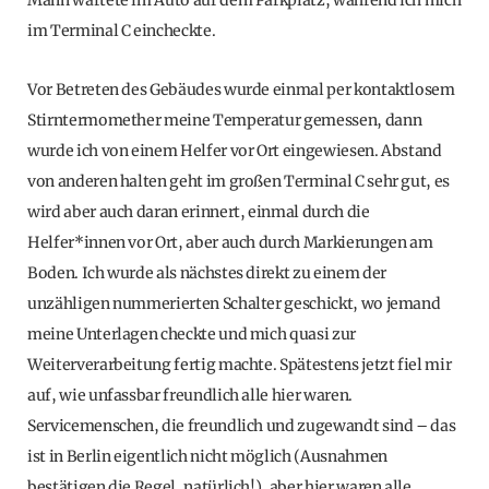
Mann wartete im Auto auf dem Parkplatz, während ich mich
im Terminal C eincheckte.
Vor Betreten des Gebäudes wurde einmal per kontaktlosem
Stirntermomether meine Temperatur gemessen, dann
wurde ich von einem Helfer vor Ort eingewiesen. Abstand
von anderen halten geht im großen Terminal C sehr gut, es
wird aber auch daran erinnert, einmal durch die
Helfer*innen vor Ort, aber auch durch Markierungen am
Boden. Ich wurde als nächstes direkt zu einem der
unzähligen nummerierten Schalter geschickt, wo jemand
meine Unterlagen checkte und mich quasi zur
Weiterverarbeitung fertig machte. Spätestens jetzt fiel mir
auf, wie unfassbar freundlich alle hier waren.
Servicemenschen, die freundlich und zugewandt sind – das
ist in Berlin eigentlich nicht möglich (Ausnahmen
bestätigen die Regel, natürlich!), aber hier waren alle