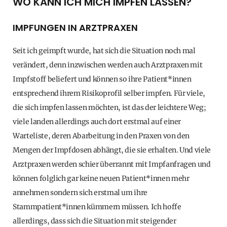
WO KANN ICH MICH IMPFEN LASSEN?
IMPFUNGEN IN ARZTPRAXEN
Seit ich geimpft wurde, hat sich die Situation noch mal
verändert, denn inzwischen werden auch Arztpraxen mit
Impfstoff beliefert und können so ihre Patient*innen
entsprechend ihrem Risikoprofil selber impfen. Für viele,
die sich impfen lassen möchten, ist das der leichtere Weg;
viele landen allerdings auch dort erstmal auf einer
Warteliste, deren Abarbeitung in den Praxen von den
Mengen der Impfdosen abhängt, die sie erhalten. Und viele
Arztpraxen werden schier überrannt mit Impfanfragen und
können folglich gar keine neuen Patient*innen mehr
annehmen sondern sich erstmal um ihre
Stammpatient*innen kümmern müssen. Ich hoffe
allerdings, dass sich die Situation mit steigender