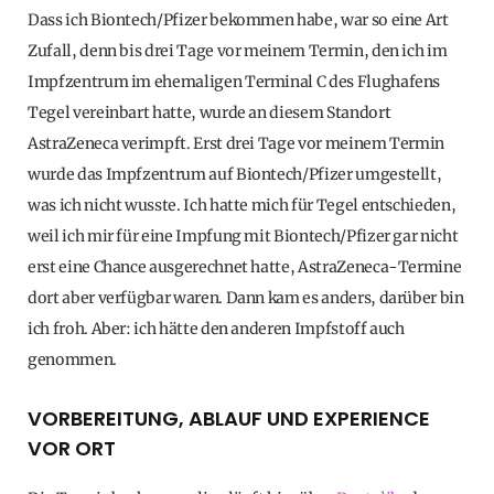
Dass ich Biontech/Pfizer bekommen habe, war so eine Art
Zufall, denn bis drei Tage vor meinem Termin, den ich im
Impfzentrum im ehemaligen Terminal C des Flughafens
Tegel vereinbart hatte, wurde an diesem Standort
AstraZeneca verimpft. Erst drei Tage vor meinem Termin
wurde das Impfzentrum auf Biontech/Pfizer umgestellt,
was ich nicht wusste. Ich hatte mich für Tegel entschieden,
weil ich mir für eine Impfung mit Biontech/Pfizer gar nicht
erst eine Chance ausgerechnet hatte, AstraZeneca-Termine
dort aber verfügbar waren. Dann kam es anders, darüber bin
ich froh. Aber: ich hätte den anderen Impfstoff auch
genommen.
VORBEREITUNG, ABLAUF UND EXPERIENCE
VOR ORT