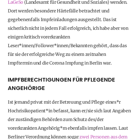
LaGeSo
(Landesamt für Gesundheit und Soziales) wenden.
Dort werden besondere Härtefälle betrachtet und
gegebenenfalls Impfeinladungen ausgestellt. Das ist
sicherlich nicht in jedem Fall erfolgreich, ich habe aber von
einigen kritisch vorerkrankten
Leser*innen/Follower*innen/Bekannten gehört, dass das
für sie der erfolgreiche Weg zu einem zeitnahen
Impftermin und die Corona Impfung in Berlin war.
IMPFBERECHTIGUNGEN FÜR PFLEGENDE
ANGEHÖRIGE
Ist jemand privat mit der Betreuung und Pflege eines*r
Hochrisikopatient*in befasst, kann er/sie sich laut Angaben
der zuständigen Behörden zum Schutz des/der
vorerkrankten Angehörig*m ebenfalls impfen lassen. Laut
Berliner Verordnung können sogar
zwei Personen aus dem