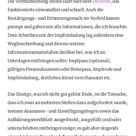
Die Terminbuchung online läuft hier über
Doctolib
, das
funktionierte einwandfrei und schnell. Auch die
Bestätigungs- und Erinnerungsmails im Vorfeld kamen
prompt und gaben mir alle Informationen, die ich brauchte.
Dem Schreiben mit der Impfeinladung lag außerdem eine
Wegbeschreibung und diverse weitere
Informationsmaterialien darüber bei, was ich an
Unterlagen mitbringen sollte: Impfpass (optional),
gültigen Personalausweis oder Reisepass, Impfcode und
Impfeinladung, ärztliches Attest vom Hausarzt etc.
Das Einzige, was ich nicht gut gelöst finde, ist die Tatsache,
dass ich zwar an mehreren Stellen dazu aufgefordert wurde,
meinen Anamnese- und Einwilligungsbogen sowie das
Aufklärungsmerkblatt ausgedruckt, ausgefüllt und/oder
unterschrieben mitbringen möge; es gab aber nirgends