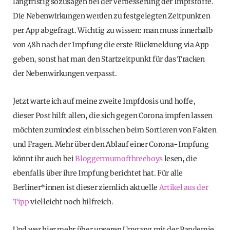
langfristig sozusagen bei der Verbesserung der Impfstoffe.
Die Nebenwirkungen werden zu festgelegten Zeitpunkten
per App abgefragt. Wichtig zu wissen: man muss innerhalb
von 48h nach der Impfung die erste Rückmeldung via App
geben, sonst hat man den Startzeitpunkt für das Tracken
der Nebenwirkungen verpasst.
Jetzt warte ich auf meine zweite Impfdosis und hoffe,
dieser Post hilft allen, die sich gegen Corona impfen lassen
möchten zumindest ein bisschen beim Sortieren von Fakten
und Fragen. Mehr über den Ablauf einer Corona-Impfung
könnt ihr auch bei
Bloggermumofthreeboys
lesen, die
ebenfalls über ihre Impfung berichtet hat. Für alle
Berliner*innen ist dieser ziemlich aktuelle
Artikel aus der
Tipp
vielleicht noch hilfreich.
Und wer hier mehr über unseren Umgang mit der Pandemie