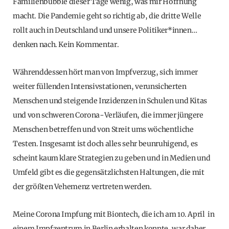
Familienbubble dieser Tage wenig, was mir Hoffnung
macht. Die Pandemie geht so richtig ab, die dritte Welle
rollt auch in Deutschland und unsere Politiker*innen…
denken nach. Kein Kommentar.
Währenddessen hört man von Impfverzug, sich immer
weiter füllenden Intensivstationen, verunsicherten
Menschen und steigende Inzidenzen in Schulen und Kitas
und von schweren Corona-Verläufen, die immer jüngere
Menschen betreffen und von Streit ums wöchentliche
Testen. Insgesamt ist doch alles sehr beunruhigend, es
scheint kaum klare Strategien zu geben und in Medien und
Umfeld gibt es die gegensätzlichsten Haltungen, die mit
der größten Vehemenz vertreten werden.
Meine Corona Impfung mit Biontech, die ich am 10. April in
einem Impfzentrum in Berlin erhalten konnte, war daher