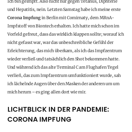
Ich bin geimpft. Also nicht nur gegen Tetanus, Diphterie
und Hepatitis, nein. Letzten Samstag habe ich meine erste
Corona Impfung
in Berlin mit Comirnaty, dem MRnA-
Impfstoff von Biontech erhalten. Ich hatte mich schon im
Vorfeld gefreut, dass das wirklich klappen sollte; worauf ich
nicht gefasst war, war das unbeschreibliche Gefühl der
Erleichterung, das mich überkam, als ich das Impfzentrum
wieder verließ und tatsächlich den Shot bekommen hatte.
Und während ich das alte Terminal C am Flughafen Tegel
verließ, das zum Impfzentrum umfunktioniert wurde, sah
ich lächelnde Augen über den Masken der anderen um um
mich herum – es ging allen dort wie mir.
LICHTBLICK IN DER PANDEMIE:
CORONA IMPFUNG