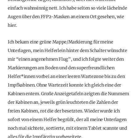
einfach wahnsinnig nett. Ich habe selten so viele lächelnde
Augen über den FFP2-Masken an einem Ort gesehen, wie
hier.
Ich bekam eine grüne Mappe/Markierung für meine
Unterlagen, mein Helferlein hinter dem Schalter wünschte
mir “einen angenehmen Flug”, und ich folgte weiter den
Markierungen am Boden und den superfreundlichen
Helfer*innen vorbei an einer leeren Wartezone bis zu den
Impfkabinen. Ohne Wartezeit konnte ich gleich eine der
Kabinen entern. Große Anzeigetafeln zeigten die Nummern
der Kabinen an, jeweils grün leuchteten die Zahlen der
freien Kabinen, rot die der besetzten. Wieder wurde ich
sofort von einem Helfer begrüßt, der all meine Unterlagen
noch mal sichtete, sortierte, mit einem Tablet scannte und
alles für die Impfärztin vorbereitete.