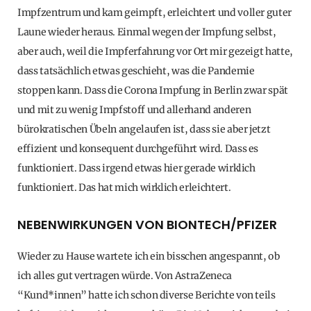
Impfzentrum und kam geimpft, erleichtert und voller guter
Laune wieder heraus. Einmal wegen der Impfung selbst,
aber auch, weil die Impferfahrung vor Ort mir gezeigt hatte,
dass tatsächlich etwas geschieht, was die Pandemie
stoppen kann. Dass die Corona Impfung in Berlin zwar spät
und mit zu wenig Impfstoff und allerhand anderen
bürokratischen Übeln angelaufen ist, dass sie aber jetzt
effizient und konsequent durchgeführt wird. Dass es
funktioniert. Dass irgend etwas hier gerade wirklich
funktioniert. Das hat mich wirklich erleichtert.
NEBENWIRKUNGEN VON BIONTECH/PFIZER
Wieder zu Hause wartete ich ein bisschen angespannt, ob
ich alles gut vertragen würde. Von AstraZeneca
“Kund*innen” hatte ich schon diverse Berichte von teils