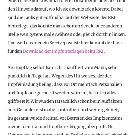
einen Link zum Download dieser Dokumente oder auch nur
den Hinweis darauf, wo ich sie downloaden könnte. Dabei
sind die Links gut auffindbar auf der Webseite des RKI
hinterlegt, das könnte man schon an der ein oder anderen
Stelle wenigstens mal erwähnen oder gleich dorthin linken.
Und weil das hier ein Sercivepost ist: hier kommt der Link
für den
Download der Impfunterlagen beim RKI
.
Am Impftag selbst kam ich, chauffiert vom Mann, sehr
pünktlich in Tegel an. Wegen des Hinweises, der der
Impfeinladung beilag, dass vor Ort mehrfach Personalien
und Impfcode gecheckt werden würden, hatte ich alles
griffbereit. Wir wurden tatsächlich schon beim Auffahren
aufs Geländer erstmalig kontrolliert und weitergeleitet,
insgesamt wurde dreimal vor Betreten des Impfzentrums
meine Identität und Impfberechtigung überprüft. Der