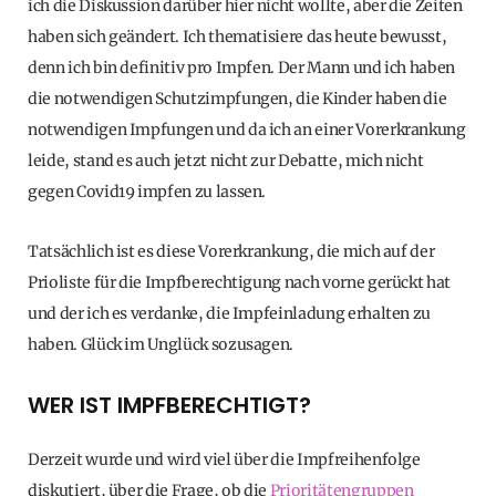
ich die Diskussion darüber hier nicht wollte, aber die Zeiten
haben sich geändert. Ich thematisiere das heute bewusst,
denn ich bin definitiv pro Impfen. Der Mann und ich haben
die notwendigen Schutzimpfungen, die Kinder haben die
notwendigen Impfungen und da ich an einer Vorerkrankung
leide, stand es auch jetzt nicht zur Debatte, mich nicht
gegen Covid19 impfen zu lassen.
Tatsächlich ist es diese Vorerkrankung, die mich auf der
Prioliste für die Impfberechtigung nach vorne gerückt hat
und der ich es verdanke, die Impfeinladung erhalten zu
haben. Glück im Unglück sozusagen.
WER IST IMPFBERECHTIGT?
Derzeit wurde und wird viel über die Impfreihenfolge
diskutiert, über die Frage, ob die
Prioritätengruppen