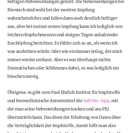
heftigen Nebenwirkungen gehört. Die Nebenwirkungen bei
Biontech sind wohl bei der zweiten Impfung
wahrscheinlicher und fallen dann auch deutlich heftiger
aus, aber bei meiner ersten Impfung kann ich lediglich von
leichten Kopfschmerzen und einigen Tagen anhaltender
Erschöpfung berichten. Es fühlte sich so an, als wenn ich
was ausbrüten würde. Oder wie ein krasser Jetlag, der mich
immer wieder umhaut. Aber es war überhaupt nichts
Dramatisches oder Schlimmes dabei, es war lediglich ein
bisschen nervig.
Übrigens: es gibt vom Paul Ehrlich Institut für Impfstoffe
und biomedizinische Arzneimittel die
SafeVac-App
, mit
der man seine Nebenwirkungen tracken und ans PEI
übermitteln kann. Das dient der Erhebung von Daten über
die Verträglichkeit der Impfstoffe, damit hilft man also