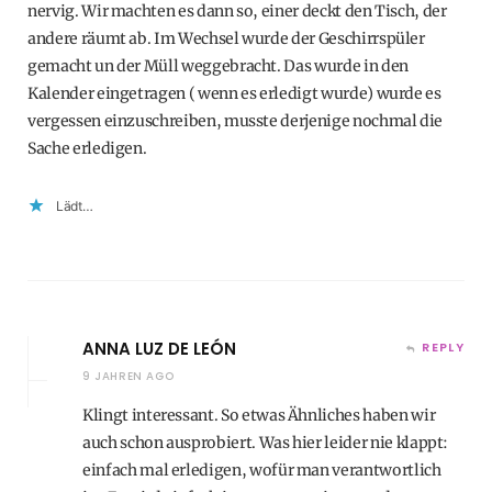
nervig. Wir machten es dann so, einer deckt den Tisch, der
andere räumt ab. Im Wechsel wurde der Geschirrspüler
gemacht un der Müll weggebracht. Das wurde in den
Kalender eingetragen ( wenn es erledigt wurde) wurde es
vergessen einzuschreiben, musste derjenige nochmal die
Sache erledigen.
Lädt…
ANNA LUZ DE LEÓN
REPLY
9 JAHREN AGO
Klingt interessant. So etwas Ähnliches haben wir
auch schon ausprobiert. Was hier leider nie klappt:
einfach mal erledigen, wofür man verantwortlich