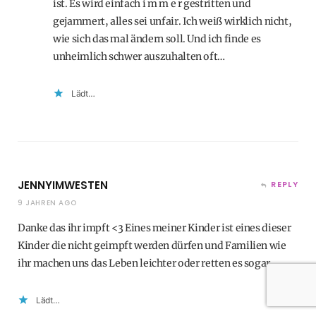
ist. Es wird einfach i m m e r gestritten und
gejammert, alles sei unfair. Ich weiß wirklich nicht,
wie sich das mal ändern soll. Und ich finde es
unheimlich schwer auszuhalten oft…
Lädt…
JENNYIMWESTEN
REPLY
9 JAHREN AGO
Danke das ihr impft <3 Eines meiner Kinder ist eines dieser
Kinder die nicht geimpft werden dürfen und Familien wie
ihr machen uns das Leben leichter oder retten es sogar…
Lädt…