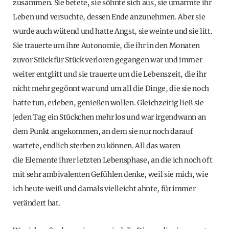
zusammen. Sie betete, sie söhnte sich aus, sie umarmte ihr
Leben und versuchte, dessen Ende anzunehmen. Aber sie
wurde auch wütend und hatte Angst, sie weinte und sie litt.
Sie trauerte um ihre Autonomie, die ihr in den Monaten
zuvor Stück für Stück verloren gegangen war und immer
weiter entglitt und sie trauerte um die Lebenszeit, die ihr
nicht mehr gegönnt war und um all die Dinge, die sie noch
hatte tun, erleben, genießen wollen. Gleichzeitig ließ sie
jeden Tag ein Stückchen mehr los und war irgendwann an
dem Punkt angekommen, an dem sie nur noch darauf
wartete, endlich sterben zu können. All das waren
die Elemente ihrer letzten Lebensphase, an die ich noch oft
mit sehr ambivalenten Gefühlen denke, weil sie mich, wie
ich heute weiß und damals vielleicht ahnte, für immer
verändert hat.