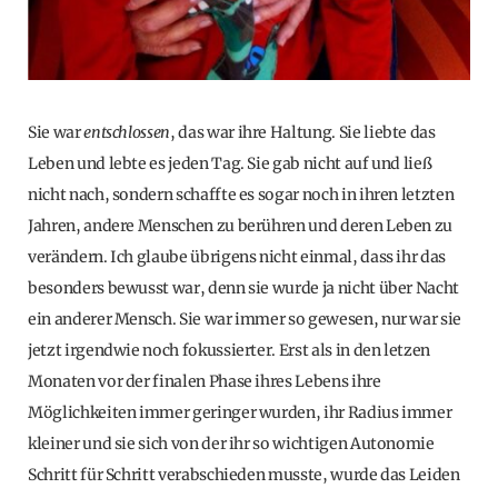
Sie war
entschlossen
, das war ihre Haltung. Sie liebte das
Leben und lebte es jeden Tag. Sie gab nicht auf und ließ
nicht nach, sondern schaffte es sogar noch in ihren letzten
Jahren, andere Menschen zu berühren und deren Leben zu
verändern. Ich glaube übrigens nicht einmal, dass ihr das
besonders bewusst war, denn sie wurde ja nicht über Nacht
ein anderer Mensch. Sie war immer so gewesen, nur war sie
jetzt irgendwie noch fokussierter. Erst als in den letzen
Monaten vor der finalen Phase ihres Lebens ihre
Möglichkeiten immer geringer wurden, ihr Radius immer
kleiner und sie sich von der ihr so wichtigen Autonomie
Schritt für Schritt verabschieden musste, wurde das Leiden