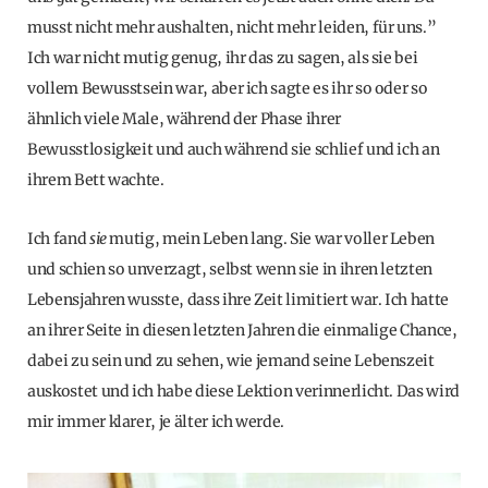
musst nicht mehr aushalten, nicht mehr leiden, für uns.”
Ich war nicht mutig genug, ihr das zu sagen, als sie bei
vollem Bewusstsein war, aber ich sagte es ihr so oder so
ähnlich viele Male, während der Phase ihrer
Bewusstlosigkeit und auch während sie schlief und ich an
ihrem Bett wachte.
Ich fand
sie
mutig, mein Leben lang. Sie war voller Leben
und schien so unverzagt, selbst wenn sie in ihren letzten
Lebensjahren wusste, dass ihre Zeit limitiert war. Ich hatte
an ihrer Seite in diesen letzten Jahren die einmalige Chance,
dabei zu sein und zu sehen, wie jemand seine Lebenszeit
auskostet und ich habe diese Lektion verinnerlicht. Das wird
mir immer klarer, je älter ich werde.