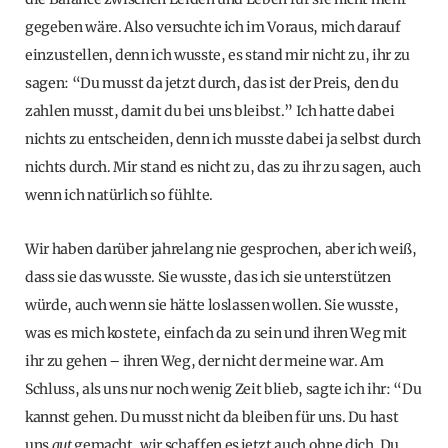
gegeben wäre. Also versuchte ich im Voraus, mich darauf
einzustellen, denn ich wusste, es stand mir nicht zu, ihr zu
sagen: “Du musst da jetzt durch, das ist der Preis, den du
zahlen musst, damit du bei uns bleibst.” Ich hatte dabei
nichts zu entscheiden, denn ich musste dabei ja selbst durch
nichts durch. Mir stand es nicht zu, das zu ihr zu sagen, auch
wenn ich natürlich so fühlte.
Wir haben darüber jahrelang nie gesprochen, aber ich weiß,
dass sie das wusste. Sie wusste, das ich sie unterstützen
würde, auch wenn sie hätte loslassen wollen. Sie wusste,
was es mich kostete, einfach da zu sein und ihren Weg mit
ihr zu gehen – ihren Weg, der nicht der meine war. Am
Schluss, als uns nur noch wenig Zeit blieb, sagte ich ihr: “Du
kannst gehen. Du musst nicht da bleiben für uns. Du hast
uns
gut
gemacht, wir schaffen es jetzt auch ohne dich. Du