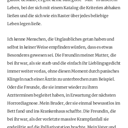
Leben, bei der sich mit einem Katalog die Kriterien abhaken
ließen und die sich wie ein Raster über jedes beliebige
Leben legen ließe.
Ich kenne Menschen, die Unglaubliches getan haben und
selbst in keiner Weise empfinden würden, dass es etwas
Besonderes gewesen sei. Die Freundin meiner Mutter, die
bei ihr war, als sie starb und die einfach ihr Lieblingsgedicht
immer weiter vorlas, ohne diesen Moment durch panisches
Klingeln nach einer Ärztin zu unterbrechen zum Beispiel.
Oder die Freunde, die sie immer wieder zu ihren
Arztterminen begleitet haben, in Erwartung der nächsten
Horrordiagnose. Mein Bruder, der sie einmal bewusstlos im
Bett fand und ins Krankenhaus schaffte. Die Freundin, die
bei ihr war, als der vorletzte massive Krampfanfall sie
endgültig auf die Palliativstation brachte. Mein Vater und