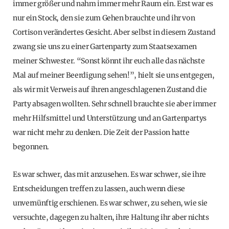
immer größer und nahm immer mehr Raum ein. Erst war es
nur ein Stock, den sie zum Gehen brauchte und ihr von
Cortison verändertes Gesicht. Aber selbst in diesem Zustand
zwang sie uns zu einer Gartenparty zum Staatsexamen
meiner Schwester. “Sonst könnt ihr euch alle das nächste
Mal auf meiner Beerdigung sehen!”, hielt sie uns entgegen,
als wir mit Verweis auf ihren angeschlagenen Zustand die
Party absagen wollten. Sehr schnell brauchte sie aber immer
mehr Hilfsmittel und Unterstützung und an Gartenpartys
war nicht mehr zu denken. Die Zeit der Passion hatte
begonnen.
Es war schwer, das mit anzusehen. Es war schwer, sie ihre
Entscheidungen treffen zu lassen, auch wenn diese
unvernünftig erschienen. Es war schwer, zu sehen, wie sie
versuchte, dagegen zu halten, ihre Haltung ihr aber nichts