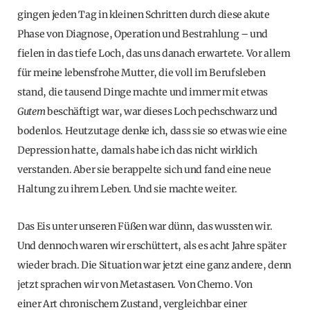
gingen jeden Tag in kleinen Schritten durch diese akute
Phase von Diagnose, Operation und Bestrahlung – und
fielen in das tiefe Loch, das uns danach erwartete. Vor allem
für meine lebensfrohe Mutter, die voll im Berufsleben
stand, die tausend Dinge machte und immer mit etwas
Gutem
beschäftigt war, war dieses Loch pechschwarz und
bodenlos. Heutzutage denke ich, dass sie so etwas wie eine
Depression hatte, damals habe ich das nicht wirklich
verstanden. Aber sie berappelte sich und fand eine neue
Haltung zu ihrem Leben. Und sie machte weiter.
Das Eis unter unseren Füßen war dünn, das wussten wir.
Und dennoch waren wir erschüttert, als es acht Jahre später
wieder brach. Die Situation war jetzt eine ganz andere, denn
jetzt sprachen wir von Metastasen. Von Chemo. Von
einer Art chronischem Zustand, vergleichbar einer