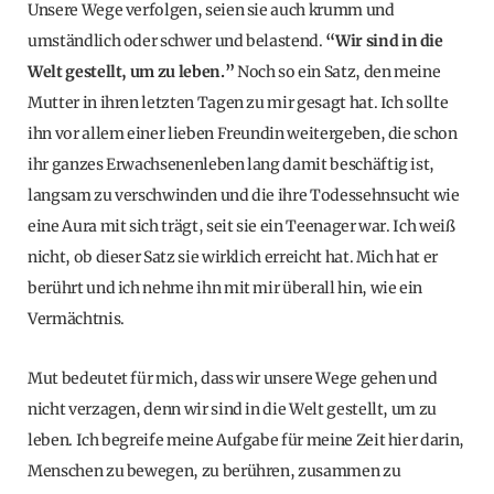
Unsere Wege verfolgen, seien sie auch krumm und
umständlich oder schwer und belastend.
“Wir sind in die
Welt gestellt, um zu leben.”
Noch so ein Satz, den meine
Mutter in ihren letzten Tagen zu mir gesagt hat. Ich sollte
ihn vor allem einer lieben Freundin weitergeben, die schon
ihr ganzes Erwachsenenleben lang damit beschäftig ist,
langsam zu verschwinden und die ihre Todessehnsucht wie
eine Aura mit sich trägt, seit sie ein Teenager war. Ich weiß
nicht, ob dieser Satz sie wirklich erreicht hat. Mich hat er
berührt und ich nehme ihn mit mir überall hin, wie ein
Vermächtnis.
Mut bedeutet für mich, dass wir unsere Wege gehen und
nicht verzagen, denn wir sind in die Welt gestellt, um zu
leben. Ich begreife meine Aufgabe für meine Zeit hier darin,
Menschen zu bewegen, zu berühren, zusammen zu