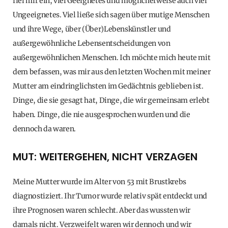
fiel mir ein, viel Geeignetes und möglicherweise auch viel
Ungeeignetes. Viel ließe sich sagen über mutige Menschen
und ihre Wege, über (Über)Lebenskünstler und
außergewöhnliche Lebensentscheidungen von
außergewöhnlichen Menschen. Ich möchte mich heute mit
dem befassen, was mir aus den letzten Wochen mit meiner
Mutter am eindringlichsten im Gedächtnis geblieben ist.
Dinge, die sie gesagt hat, Dinge, die wir gemeinsam erlebt
haben. Dinge, die nie ausgesprochen wurden und die
dennoch da waren.
MUT: WEITERGEHEN, NICHT VERZAGEN
Meine Mutter wurde im Alter von 53 mit Brustkrebs
diagnostiziert. Ihr Tumor wurde relativ spät entdeckt und
ihre Prognosen waren schlecht. Aber das wussten wir
damals nicht. Verzweifelt waren wir dennoch und wir