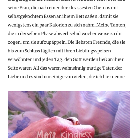
seine Frau, die nach einer ihrer krassesten Chemos mit
selbstgekochtem Essen an ihrem Bett saßen, damit sie
wenigstens ein paar Kalorien zu sich nahm. Meine Tanten,
die in derselben Phase abwechselnd wochenweise zu ihr
zogen, um sie aufzupäppeln. Die liebsten Freunde, die sie
bis zum Schluss täglich mit ihren Lieblingsspeisen
verwöhnten und jeden Tag, den Gott werden ließ an ihrer
Seite waren. All das waren wahnsinnig mutige Taten der
Liebe und es sind nur einige von vielen, die ich hier nenne.