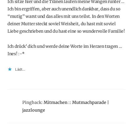
Ich sitze hier und die Tränen laufen meine Wangen runter …
Ich bin ergriffen, aber auch unendlich dankbar, dass du so
“mutig” warst und das alles mit uns teilst. In den Worten
deiner Mutter steckt soviel Weisheit, du hast mit soviel
Liebe geschrieben und du hast eine so wundervolle Familie!
Ich drück’ dich und werde deine Worte im Herzen tragen …
Ines! :-*
Lädt…
Pingback:
Mitmachen :: Mutmachparade |
jazzlounge