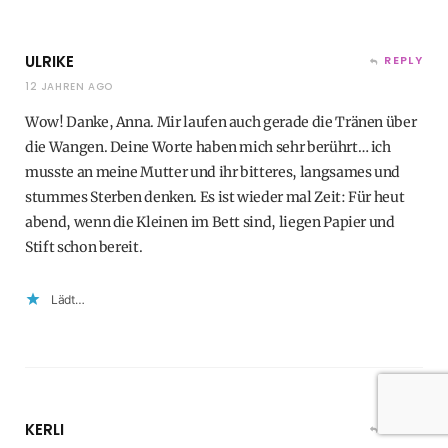
ULRIKE
REPLY
12 JAHREN AGO
Wow! Danke, Anna. Mir laufen auch gerade die Tränen über
die Wangen. Deine Worte haben mich sehr berührt… ich
musste an meine Mutter und ihr bitteres, langsames und
stummes Sterben denken. Es ist wieder mal Zeit: Für heut
abend, wenn die Kleinen im Bett sind, liegen Papier und
Stift schon bereit.
Lädt…
KERLI
REPLY