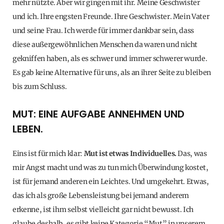
mehr nützte. Aber wir gingen mit ihr. Meine Geschwister
und ich. Ihre engsten Freunde. Ihre Geschwister. Mein Vater
und seine Frau. Ich werde für immer dankbar sein, dass
diese außergewöhnlichen Menschen da waren und nicht
gekniffen haben, als es schwer und immer schwerer wurde.
Es gab keine Alternative für uns, als an ihrer Seite zu bleiben
bis zum Schluss.
MUT: EINE AUFGABE ANNEHMEN UND
LEBEN.
Eins ist für mich klar:
Mut ist etwas Individuelles.
Das, was
mir Angst macht und was zu tun mich Überwindung kostet,
ist für jemand anderen ein Leichtes. Und umgekehrt. Etwas,
das ich als große Lebensleistung bei jemand anderem
erkenne, ist ihm selbst vielleicht gar nicht bewusst. Ich
glaube deshalb, es gibt keine Kategorie “Mut” in unserem