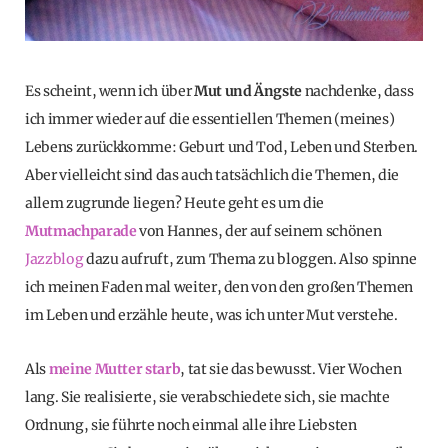
Es scheint, wenn ich über
Mut und Ängste
nachdenke, dass
ich immer wieder auf die essentiellen Themen (meines)
Lebens zurückkomme: Geburt und Tod, Leben und Sterben.
Aber vielleicht sind das auch tatsächlich die Themen, die
allem zugrunde liegen? Heute geht es um die
Mutmachparade
von Hannes, der auf seinem schönen
Jazzblog
dazu aufruft, zum Thema zu bloggen. Also spinne
ich meinen Faden mal weiter, den von den großen Themen
im Leben und erzähle heute, was ich unter Mut verstehe.
Als
meine Mutter starb
, tat sie das bewusst. Vier Wochen
lang. Sie realisierte, sie verabschiedete sich, sie machte
Ordnung, sie führte noch einmal alle ihre Liebsten