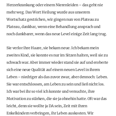
Herzerkrankung oder einem Nierenleiden – das geht nie
mehr weg. Das Wort Heilung wurde aus unserem
Wortschatz gestrichen, wir gingen nun von Plateau zu
Plateau, dankbar, wenn eine Behandlung ansprach und
noch dankbarer, wenn das neue Level einige Zeit lang trug.
Sie verlor ihre Haare, sie bekam neue. Ich bekam mein
zweites Kind, sie konnte es nur im Sitzen halten, weil sie zu
schwach war. Aber immer wieder stand sie auf und eroberte
sich eine neue Qualität auf einem neuen Level in ihrem
Leben – niedriger als das zuvor zwar, aber dennoch: Leben.
Sie war entschlossen, am Leben zu sein und ließ nicht los.
Ich war bei ihr so viel ich konnte und versuchte, ihre
Motivation zu stärken, die sie ja ohnehin hatte. Oft war das
leicht, denn sie wollte ja DA sein, Zeit mit ihren
Enkelkindern verbringen, ihr Leben auskosten. Wir