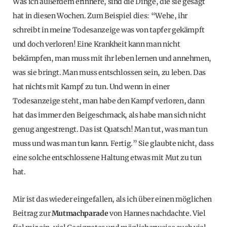
Was ich außerdem erinnere, sind die Dinge, die sie gesagt
hat in diesen Wochen. Zum Beispiel dies: “Wehe, ihr
schreibt in meine Todesanzeige was von tapfer gekämpft
und doch verloren! Eine Krankheit kann man nicht
bekämpfen, man muss mit ihr leben lernen und annehmen,
was sie bringt. Man muss entschlossen sein, zu leben. Das
hat nichts mit Kampf zu tun. Und wenn in einer
Todesanzeige steht, man habe den Kampf verloren, dann
hat das immer den Beigeschmack, als habe man sich nicht
genug angestrengt. Das ist Quatsch! Man tut, was man tun
muss und was man tun kann. Fertig.” Sie glaubte nicht, dass
eine solche entschlossene Haltung etwas mit Mut zu tun
hat.
Mir ist das wieder eingefallen, als ich über einen möglichen
Beitrag zur
Mutmachparade
von Hannes nachdachte. Viel