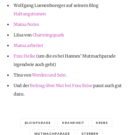
Wolfgang Luenenbuerger auf seinem Blog
Haltungsturnen
Mama Notes
Liisa von
Charmingquark
Mama arbeitet
Frau Heike
(um die es bei Hannes’ Mutmachparade
irgendwie auch geht)
Tina von
Werden und Sein.
Und der
Beitrag über Mut bei Frau Brise
passt auch gut
dazu.
BLOGPARADE
KRANKHEIT
KREBS
MUTMACHPARADE
STERBEN