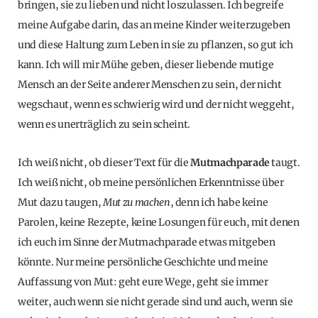
bringen, sie zu lieben und nicht loszulassen. Ich begreife
meine Aufgabe darin, das an meine Kinder weiterzugeben
und diese Haltung zum Leben in sie zu pflanzen, so gut ich
kann. Ich will mir Mühe geben, dieser liebende mutige
Mensch an der Seite anderer Menschen zu sein, der nicht
wegschaut, wenn es schwierig wird und der nicht weggeht,
wenn es unerträglich zu sein scheint.
Ich weiß nicht, ob dieser Text für die
Mutmachparade
taugt.
Ich weiß nicht, ob meine persönlichen Erkenntnisse über
Mut dazu taugen,
Mut zu machen
, denn ich habe keine
Parolen, keine Rezepte, keine Losungen für euch, mit denen
ich euch im Sinne der Mutmachparade etwas mitgeben
könnte. Nur meine persönliche Geschichte und meine
Auffassung von Mut: geht eure Wege, geht sie immer
weiter, auch wenn sie nicht gerade sind und auch, wenn sie