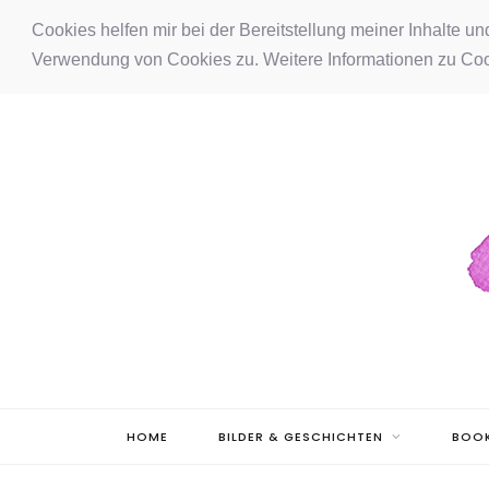
F
I
P
Cookies helfen mir bei der Bereitstellung meiner Inhalte u
Verwendung von Cookies zu. Weitere Informationen zu Coo
a
n
i
c
s
n
e
t
t
b
a
e
o
g
r
o
r
e
k
a
s
m
t
HOME
BILDER & GESCHICHTEN
BOOK