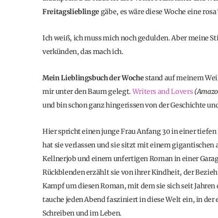
Freitagslieblinge
gäbe, es wäre diese Woche eine rosa
Ich weiß, ich muss mich noch gedulden. Aber meine S
verkünden, das mach ich.
Mein Lieblingsbuch der Woche
stand auf meinem Weih
mir unter den Baum gelegt.
Writers and Lovers
(Amazon
und bin schon ganz hingerissen von der Geschichte und
Hier spricht einen junge Frau Anfang 30 in einer tiefen
hat sie verlassen und sie sitzt mit einem gigantisch
Kellnerjob und einem unfertigen Roman in einer Garag
Rückblenden erzählt sie von ihrer Kindheit, der Bezie
Kampf um diesen Roman, mit dem sie sich seit Jahren qu
tauche jeden Abend fasziniert in diese Welt ein, in der
Schreiben und im Leben.