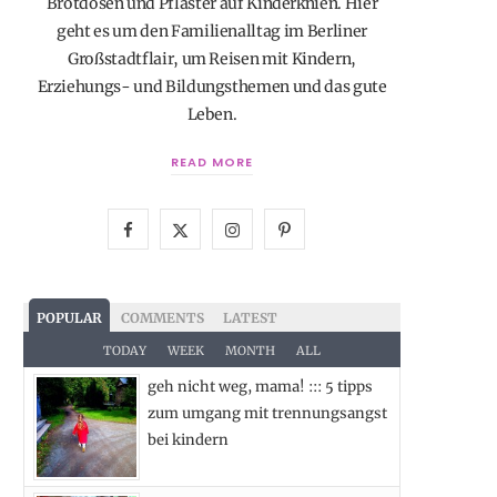
Brotdosen und Pflaster auf Kinderknien. Hier
geht es um den Familienalltag im Berliner
Großstadtflair, um Reisen mit Kindern,
Erziehungs- und Bildungsthemen und das gute
Leben.
READ MORE
F
X
I
P
a
(
n
i
c
T
s
n
POPULAR
COMMENTS
LATEST
e
w
t
t
TODAY
WEEK
MONTH
ALL
geh nicht weg, mama! ::: 5 tipps
b
i
a
e
zum umgang mit trennungsangst
o
t
g
r
bei kindern
o
t
r
e