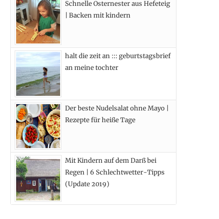
Schnelle Osternester aus Hefeteig
k
e
a
s
| Backen mit kindern
r
m
t
)
halt die zeit an ::: geburtstagsbrief
an meine tochter
Der beste Nudelsalat ohne Mayo |
Rezepte für heiße Tage
Mit Kindern auf dem Darß bei
Regen | 6 Schlechtwetter-Tipps
(Update 2019)