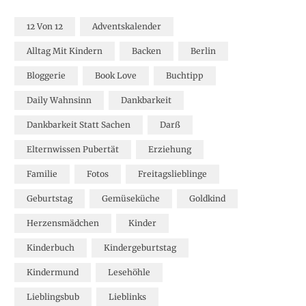
12 Von 12
Adventskalender
Alltag Mit Kindern
Backen
Berlin
Bloggerie
Book Love
Buchtipp
Daily Wahnsinn
Dankbarkeit
Dankbarkeit Statt Sachen
Darß
Elternwissen Pubertät
Erziehung
Familie
Fotos
Freitagslieblinge
Geburtstag
Gemüseküche
Goldkind
Herzensmädchen
Kinder
Kinderbuch
Kindergeburtstag
Kindermund
Lesehöhle
Lieblingsbub
Lieblinks