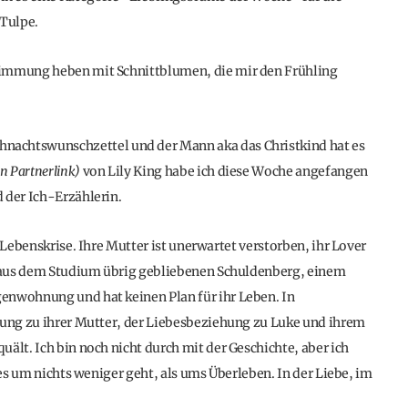
 Tulpe.
timmung heben mit Schnittblumen, die mir den Frühling
nachtswunschzettel und der Mann aka das Christkind hat es
 Partnerlink)
von Lily King habe ich diese Woche angefangen
 der Ich-Erzählerin.
 Lebenskrise. Ihre Mutter ist unerwartet verstorben, ihr Lover
en aus dem Studium übrig gebliebenen Schuldenberg, einem
enwohnung und hat keinen Plan für ihr Leben. In
hung zu ihrer Mutter, der Liebesbeziehung zu Luke und ihrem
ält. Ich bin noch nicht durch mit der Geschichte, aber ich
 es um nichts weniger geht, als ums Überleben. In der Liebe, im