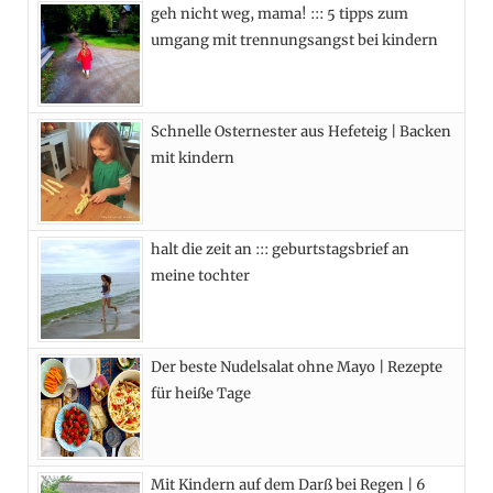
geh nicht weg, mama! ::: 5 tipps zum
b
i
a
e
umgang mit trennungsangst bei kindern
o
t
g
r
o
t
r
e
Schnelle Osternester aus Hefeteig | Backen
k
e
a
s
mit kindern
r
m
t
)
halt die zeit an ::: geburtstagsbrief an
meine tochter
Der beste Nudelsalat ohne Mayo | Rezepte
für heiße Tage
Mit Kindern auf dem Darß bei Regen | 6