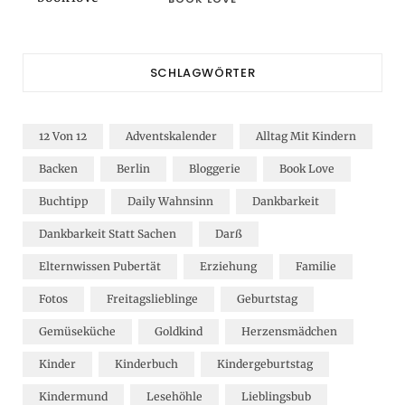
SCHLAGWÖRTER
12 Von 12
Adventskalender
Alltag Mit Kindern
Backen
Berlin
Bloggerie
Book Love
Buchtipp
Daily Wahnsinn
Dankbarkeit
Dankbarkeit Statt Sachen
Darß
Elternwissen Pubertät
Erziehung
Familie
Fotos
Freitagslieblinge
Geburtstag
Gemüseküche
Goldkind
Herzensmädchen
Kinder
Kinderbuch
Kindergeburtstag
Kindermund
Lesehöhle
Lieblingsbub