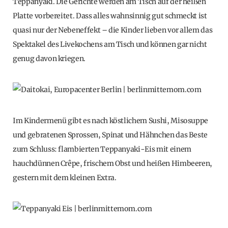
Teppanyaki. Die Gerichte werden am Tisch auf der heißen
Platte vorbereitet. Dass alles wahnsinnig gut schmeckt ist
quasi nur der Nebeneffekt – die Kinder lieben vor allem das
Spektakel des Livekochens am Tisch und können gar nicht
genug davon kriegen.
Im Kindermenü gibt es nach köstlichem Sushi, Misosuppe
und gebratenen Sprossen, Spinat und Hähnchen das Beste
zum Schluss: flambierten Teppanyaki-Eis mit einem
hauchdünnen Crêpe, frischem Obst und heißen Himbeeren,
gestern mit dem kleinen Extra.