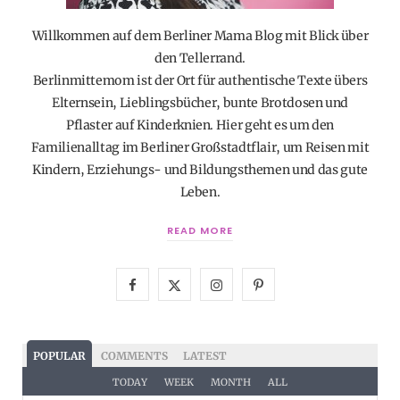
Willkommen auf dem Berliner Mama Blog mit Blick über
den Tellerrand.
Berlinmittemom ist der Ort für authentische Texte übers
Elternsein, Lieblingsbücher, bunte Brotdosen und
Pflaster auf Kinderknien. Hier geht es um den
Familienalltag im Berliner Großstadtflair, um Reisen mit
Kindern, Erziehungs- und Bildungsthemen und das gute
Leben.
READ MORE
F
X
I
P
a
(
n
i
c
T
s
n
POPULAR
COMMENTS
LATEST
e
w
t
t
TODAY
WEEK
MONTH
ALL