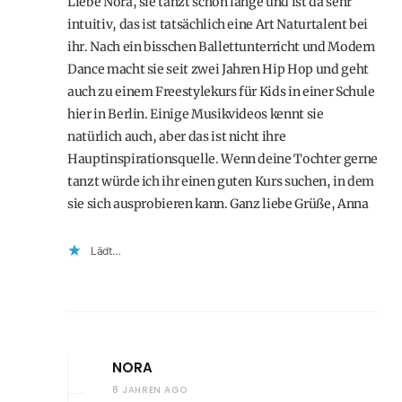
Liebe Nora, sie tanzt schon lange und ist da sehr
intuitiv, das ist tatsächlich eine Art Naturtalent bei
ihr. Nach ein bisschen Ballettunterricht und Modern
Dance macht sie seit zwei Jahren Hip Hop und geht
auch zu einem Freestylekurs für Kids in einer Schule
hier in Berlin. Einige Musikvideos kennt sie
natürlich auch, aber das ist nicht ihre
Hauptinspirationsquelle. Wenn deine Tochter gerne
tanzt würde ich ihr einen guten Kurs suchen, in dem
sie sich ausprobieren kann. Ganz liebe Grüße, Anna
Lädt…
NORA
8 JAHREN AGO