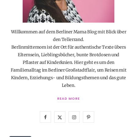
Willkommen auf dem Berliner Mama Blog mit Blick über
den Tellerrand.
Berlinmittemom ist der Ort für authentische Texte übers
Elternsein, Lieblingsbücher, bunte Brotdosen und
Pflaster auf Kinderknien. Hier geht es um den
Familienalltag im Berliner Großstadtflair, um Reisen mit
Kindern, Erziehungs- und Bildungsthemen und das gute
Leben.
READ MORE
F
X
I
P
a
(
n
i