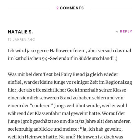
2
COMMENTS
NATALIE S.
REPLY
13 JAHREN AGO
Ich würd ja so gerne Halloween feiern, aber versuch das mal
im katholischen 94-Seelendorf in Süddeutschland! ;)
Was mir bei dem Text bei Fairy Bread ja gleich wieder
einfiel, war der kleine Junge vor einiger Zeit im Regionalzug
hier, der als offensichtlicher Geek innerhalb seiner Klasse
einen ziemlich schweren Stand zu haben schien und von
einem der “cooleren” Jungs verhöhnt wurde, weil er wohl
während der Klassenfahrt mal geweint hatte. Worauf der
Junge (grob geschätzt so um die 11/12 Jahre alt) den anderen
seelenruhig anblickte und meinte: “Ja, ich hab geweint,
weil ich Heimweh hatte. Na und? Heimweh ist doch was