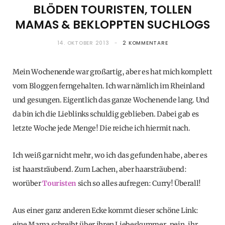
BLÖDEN TOURISTEN, TOLLEN
MAMAS & BEKLOPPTEN SUCHLOGS
14. OKTOBER 2013
2 KOMMENTARE
Mein Wochenende war großartig, aber es hat mich komplett
vom Bloggen ferngehalten. Ich war nämlich im Rheinland
und gesungen. Eigentlich das ganze Wochenende lang. Und
da bin ich die Lieblinks schuldig geblieben. Dabei gab es
letzte Woche jede Menge! Die reiche ich hiermit nach.
Ich weiß gar nicht mehr, wo ich das gefunden habe, aber es
ist haarsträubend. Zum Lachen, aber haarsträubend:
worüber
Touristen
sich so alles aufregen: Curry! Überall!
Aus einer ganz anderen Ecke kommt dieser schöne Link:
eine Mama schreibt über ihren Liebeskummer, nein, ihr