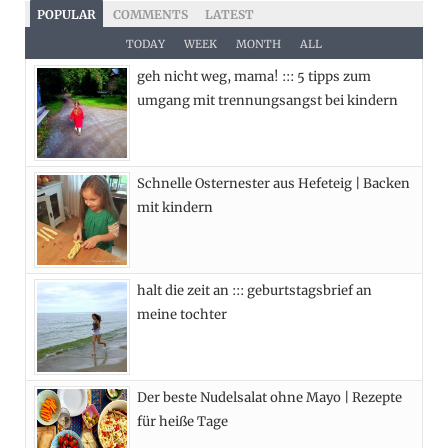
c
T
s
n
POPULAR
COMMENTS
LATEST
e
w
t
t
TODAY
WEEK
MONTH
ALL
geh nicht weg, mama! ::: 5 tipps zum
b
i
a
e
umgang mit trennungsangst bei kindern
o
t
g
r
o
t
r
e
Schnelle Osternester aus Hefeteig | Backen
k
e
a
s
mit kindern
r
m
t
)
halt die zeit an ::: geburtstagsbrief an
meine tochter
Der beste Nudelsalat ohne Mayo | Rezepte
für heiße Tage