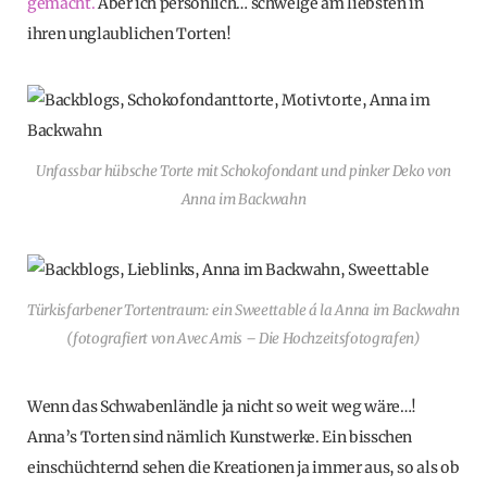
gemacht.
Aber ich persönlich… schwelge am liebsten in
ihren unglaublichen Torten!
Unfassbar hübsche Torte mit Schokofondant und pinker Deko von
Anna im Backwahn
Türkisfarbener Tortentraum: ein Sweettable á la Anna im Backwahn
(fotografiert von Avec Amis – Die Hochzeitsfotografen)
Wenn das Schwabenländle ja nicht so weit weg wäre…!
Anna’s Torten sind nämlich Kunstwerke. Ein bisschen
einschüchternd sehen die Kreationen ja immer aus, so als ob