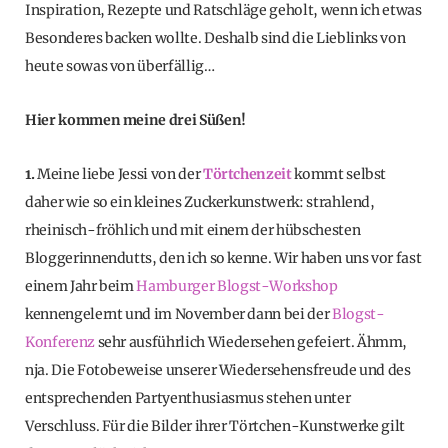
Inspiration, Rezepte und Ratschläge geholt, wenn ich etwas
Besonderes backen wollte. Deshalb sind die Lieblinks von
heute sowas von überfällig…
Hier kommen meine drei Süßen!
1.
Meine liebe Jessi von der
Törtchenzeit
kommt selbst
daher wie so ein kleines Zuckerkunstwerk: strahlend,
rheinisch-fröhlich und mit einem der hübschesten
Bloggerinnendutts, den ich so kenne. Wir haben uns vor fast
einem Jahr beim
Hamburger Blogst-Workshop
kennengelernt und im November dann bei der
Blogst-
Konferenz
sehr ausführlich Wiedersehen gefeiert. Ähmm,
nja. Die Fotobeweise unserer Wiedersehensfreude und des
entsprechenden Partyenthusiasmus stehen unter
Verschluss. Für die Bilder ihrer Törtchen-Kunstwerke gilt