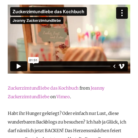
Zuckerzimtundliebe das Kochbuch
from
Jeanny
Zuckerzimtundliebe
on
Vimeo
.
Habt ihr Hunger gekriegt? Oder einfach nur Lust, diese
wunderbaren Backblogs zu besuchen? Ich hab ja Glück, ich
darf nämlich jetzt BACKEN! Das Herzensmädchen feiert