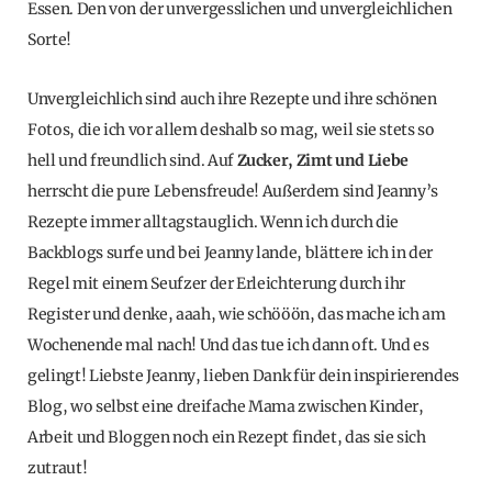
Essen. Den von der unvergesslichen und unvergleichlichen
Sorte!
Unvergleichlich sind auch ihre Rezepte und ihre schönen
Fotos, die ich vor allem deshalb so mag, weil sie stets so
hell und freundlich sind. Auf
Zucker, Zimt und Liebe
herrscht die pure Lebensfreude! Außerdem sind Jeanny’s
Rezepte immer alltagstauglich. Wenn ich durch die
Backblogs surfe und bei Jeanny lande, blättere ich in der
Regel mit einem Seufzer der Erleichterung durch ihr
Register und denke, aaah, wie schööön, das mache ich am
Wochenende mal nach! Und das tue ich dann oft. Und es
gelingt! Liebste Jeanny, lieben Dank für dein inspirierendes
Blog, wo selbst eine dreifache Mama zwischen Kinder,
Arbeit und Bloggen noch ein Rezept findet, das sie sich
zutraut!