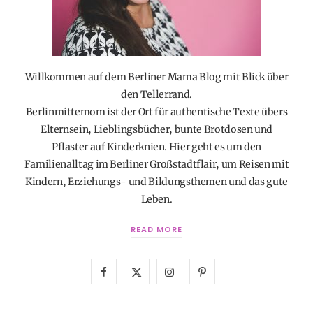
Willkommen auf dem Berliner Mama Blog mit Blick über
den Tellerrand.
Berlinmittemom ist der Ort für authentische Texte übers
Elternsein, Lieblingsbücher, bunte Brotdosen und
Pflaster auf Kinderknien. Hier geht es um den
Familienalltag im Berliner Großstadtflair, um Reisen mit
Kindern, Erziehungs- und Bildungsthemen und das gute
Leben.
READ MORE
F
X
I
P
a
(
n
i