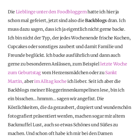
Die
Lieblinge unter den Foodbloggern
hatte ich hier ja
schon mal gefeiert, jetzt sind also die
Backblogs
dran. Ich
muss dazu sagen, dass ich ja eigentlich nicht gerne backe.
Ich bin nicht der Typ, der jedes Wochenende frische Kuchen,
Cupcakes oder sonstiges zaubert und damit Familie und
Freunde beglückt. Ich backe ausführlich und dann auch
gerne zu besonderen Anlässen, zum Beispiel
letzte Woche
zum Geburtstag
vom Herzensmädchen oder zu
Sankt
Martin,
aber
im Alltag koche
ich lieber. Seit ich aber die
Backblogs meiner Bloggerinnenkumpelinen lese, bin ich
ein bisschen… hmmm… sagen wir angefixt. Die
Köstlichkeiten, die da gezaubert, drapiert und wunderschön
fotografiert präsentiert werden, machen sogar mir altem
Backmuffel Lust, auch so etwas Schönes und Süßes zu
machen. Und schon oft habe ich mir bei den Damen