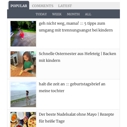
c
T
s
n
POPULAR
COMMENTS
LATEST
e
w
t
t
TODAY
WEEK
MONTH
ALL
geh nicht weg, mama! ::: 5 tipps zum
b
i
a
e
umgang mit trennungsangst bei kindern
o
t
g
r
o
t
r
e
Schnelle Osternester aus Hefeteig | Backen
k
e
a
s
mit kindern
r
m
t
)
halt die zeit an ::: geburtstagsbrief an
meine tochter
Der beste Nudelsalat ohne Mayo | Rezepte
für heiße Tage