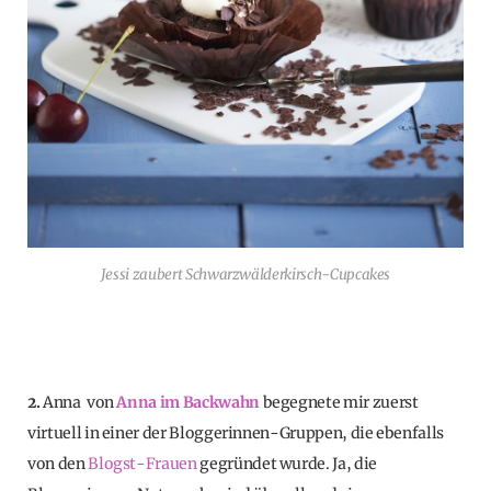
Jessi zaubert Schwarzwälderkirsch-Cupcakes
2.
Anna von
Anna im Backwahn
begegnete mir zuerst
virtuell in einer der Bloggerinnen-Gruppen, die ebenfalls
von den
Blogst-Frauen
gegründet wurde. Ja, die