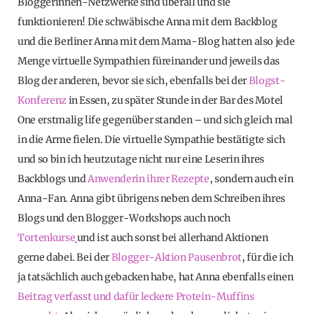
Bloggerinnen-Netzwerke sind überall und sie
funktionieren! Die schwäbische Anna mit dem Backblog
und die Berliner Anna mit dem Mama-Blog hatten also jede
Menge virtuelle Sympathien füreinander und jeweils das
Blog der anderen, bevor sie sich, ebenfalls bei der
Blogst-
Konferenz
in Essen, zu später Stunde in der Bar des Motel
One erstmalig life gegenüber standen – und sich gleich mal
in die Arme fielen. Die virtuelle Sympathie bestätigte sich
und so bin ich heutzutage nicht nur eine Leserin ihres
Backblogs und
Anwenderin ihrer Rezepte
, sondern auch ein
Anna-Fan. Anna gibt übrigens neben dem Schreiben ihres
Blogs und den Blogger-Workshops auch noch
Tortenkurse
und ist auch sonst bei allerhand Aktionen
gerne dabei. Bei der
Blogger-Aktion Pausenbrot
, für die ich
ja tatsächlich auch gebacken habe, hat Anna ebenfalls einen
Beitrag verfasst und dafür leckere Protein-Muffins