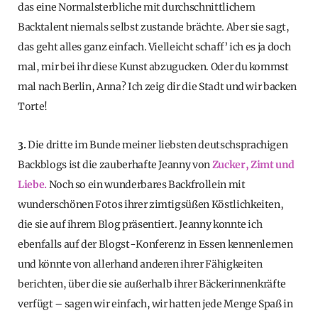
das eine Normalsterbliche mit durchschnittlichem
Backtalent niemals selbst zustande brächte. Aber sie sagt,
das geht alles ganz einfach. Vielleicht schaff’ ich es ja doch
mal, mir bei ihr diese Kunst abzugucken. Oder du kommst
mal nach Berlin, Anna? Ich zeig dir die Stadt und wir backen
Torte!
3.
Die dritte im Bunde meiner liebsten deutschsprachigen
Backblogs ist die zauberhafte Jeanny von
Zucker, Zimt und
Liebe.
Noch so ein wunderbares Backfrollein mit
wunderschönen Fotos ihrer zimtigsüßen Köstlichkeiten,
die sie auf ihrem Blog präsentiert. Jeanny konnte ich
ebenfalls auf der Blogst-Konferenz in Essen kennenlernen
und könnte von allerhand anderen ihrer Fähigkeiten
berichten, über die sie außerhalb ihrer Bäckerinnenkräfte
verfügt – sagen wir einfach, wir hatten jede Menge Spaß in