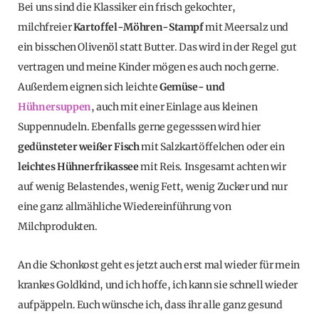
Bei uns sind die Klassiker ein frisch gekochter,
milchfreier
Kartoffel-Möhren-Stampf
mit Meersalz und
ein bisschen Olivenöl statt Butter. Das wird in der Regel gut
vertragen und meine Kinder mögen es auch noch gerne.
Außerdem eignen sich leichte
Gemüse- und
Hühnersuppen
, auch mit einer Einlage aus kleinen
Suppennudeln. Ebenfalls gerne gegesssen wird hier
gedünsteter weißer Fisch
mit Salzkartöffelchen oder ein
leichtes Hühnerfrikassee
mit Reis. Insgesamt achten wir
auf wenig Belastendes, wenig Fett, wenig Zucker und nur
eine ganz allmähliche Wiedereinführung von
Milchprodukten.
An die Schonkost geht es jetzt auch erst mal wieder für mein
krankes Goldkind, und ich hoffe, ich kann sie schnell wieder
aufpäppeln. Euch wünsche ich, dass ihr alle ganz gesund