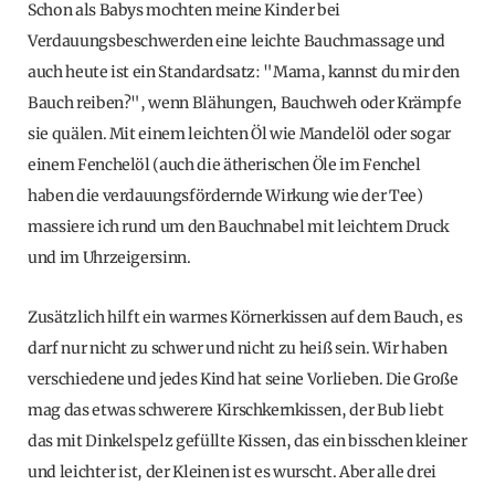
Schon als Babys mochten meine Kinder bei
Verdauungsbeschwerden eine leichte Bauchmassage und
auch heute ist ein Standardsatz: "Mama, kannst du mir den
Bauch reiben?", wenn Blähungen, Bauchweh oder Krämpfe
sie quälen. Mit einem leichten Öl wie Mandelöl oder sogar
einem Fenchelöl (auch die ätherischen Öle im Fenchel
haben die verdauungsfördernde Wirkung wie der Tee)
massiere ich rund um den Bauchnabel mit leichtem Druck
und im Uhrzeigersinn.
Zusätzlich hilft ein warmes Körnerkissen auf dem Bauch, es
darf nur nicht zu schwer und nicht zu heiß sein. Wir haben
verschiedene und jedes Kind hat seine Vorlieben. Die Große
mag das etwas schwerere Kirschkernkissen, der Bub liebt
das mit Dinkelspelz gefüllte Kissen, das ein bisschen kleiner
und leichter ist, der Kleinen ist es wurscht. Aber alle drei