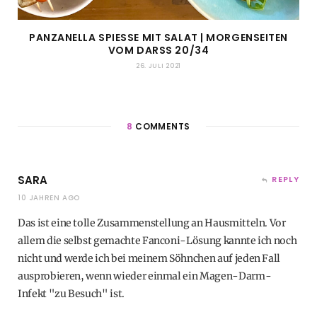
PANZANELLA SPIESSE MIT SALAT | MORGENSEITEN V
OM DARSS 20/34
26. JULI 2021
8
COMMENTS
SARA
REPLY
10 JAHREN AGO
Das ist eine tolle Zusammenstellung an Hausmitteln. Vor
allem die selbst gemachte Fanconi-Lösung kannte ich noch
nicht und werde ich bei meinem Söhnchen auf jeden Fall
ausprobieren, wenn wieder einmal ein Magen-Darm-
Infekt "zu Besuch" ist.