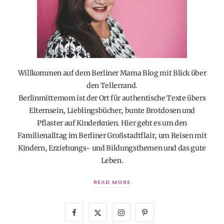
Willkommen auf dem Berliner Mama Blog mit Blick über
den Tellerrand.
Berlinmittemom ist der Ort für authentische Texte übers
Elternsein, Lieblingsbücher, bunte Brotdosen und
Pflaster auf Kinderknien. Hier geht es um den
Familienalltag im Berliner Großstadtflair, um Reisen mit
Kindern, Erziehungs- und Bildungsthemen und das gute
Leben.
READ MORE
F
X
I
P