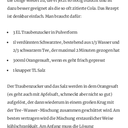
die Dinge wieder zu, die er jetzt so nötig braucht und ist
dazu besser geeignet als die so oft zitierte Cola. Das Rezept
ist denkbar einfach. Man braucht dafür:
3 EL Traubenzucker in Pulverform
1l verdünnten Schwarztee, bestehend aus 1/3 Wasser und
2/3 schwarzem Tee, der maximal 2 Minuten gezogen hat
300ml Orangensaft, wenn es geht frisch gepresst
1 knapper TL Salz
Der Traubenzucker und das Salz werden in dem Orangesaft
(es geht auch mit Apfelsaft, schmeckt aber nicht so gut)
aufgelöst, der dann wiederum in einem großen Krug mit
der Tee-Wasser-Mischung zusammen geschüttet wird. Am
besten vertragen wird die Mischung erstaunlicher Weise
kühlschrankkalt. Am Anfang muss die Lösung