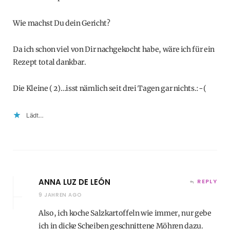
Wie machst Du dein Gericht?
Da ich schon viel von Dir nachgekocht habe, wäre ich für ein
Rezept total dankbar.
Die Kleine ( 2)…isst nämlich seit drei Tagen gar nichts.:-(
Lädt…
ANNA LUZ DE LEÓN
REPLY
9 JAHREN AGO
Also, ich koche Salzkartoffeln wie immer, nur gebe
ich in dicke Scheiben geschnittene Möhren dazu.