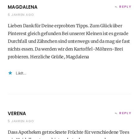
MAGDALENA
REPLY
6 JAHREN AGO
Lieben Dank für Deine erprobten Tipps. Zum Glück über
Pinterest gleich gefunden Bei unserer Kleinen ist es gerade
Durchfall und Zähnchen sind unterwegs und da mag sie fast
nichts essen. Da werden wir den Kartoffel-Möhren-Brei
probieren. Herzliche Grüße, Magdalena
Lädt…
VERENA
REPLY
5 JAHREN AGO
Dass Apotheken getrocknete Früchte für verschiedene Tees