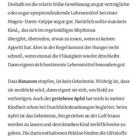
Deshalb ist die relativ frühe Gewöhnung an gut verträgliche
oder sogar symptomlindernde Lebensmittel bei einer
Magen-Darm-Grippe sogar gut. Natürlich sollte man kein
Kind,, das sich im regelmäßigen Rhythmus
übergibt, überreden, etwas zu essen, wenn es keinen
Appetit hat. Aber in der Regel kommt der Hunger recht
schnell, wenn einmal die Flüssigkeit wieder drin bleibt.
Dann eignen sich bestimmte Lebensmittel besonders gut.
Dass
Bananen
stopfen, ist kein Geheimnis. Wichtig ist, dass
sie zerdrückt wird, dann eignet sie sich, um Stuhl zu
verfestigen. Auch der
geriebene Apfel
hat mich in meiner
Kindheit schon bei Durchfallerkrankungen begleitet: beim
Apfel ist das Geheimnis, ihn gerieben an der Luft braun
werden zu lassen und dem kranken Kind teelöffelweise zu
geben. Die darin enthaltenen Pektine binden die Giftstoffe