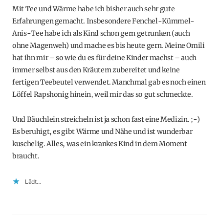
Mit Tee und Wärme habe ich bisher auch sehr gute
Erfahrungen gemacht. Insbesondere Fenchel-Kümmel-
Anis-Tee habe ich als Kind schon gern getrunken (auch
ohne Magenweh) und mache es bis heute gern. Meine Omili
hat ihn mir – so wie du es für deine Kinder machst – auch
immer selbst aus den Kräutern zubereitet und keine
fertigen Teebeutel verwendet. Manchmal gab es noch einen
Löffel Rapshonig hinein, weil mir das so gut schmeckte.
Und Bäuchlein streicheln ist ja schon fast eine Medizin. ;-)
Es beruhigt, es gibt Wärme und Nähe und ist wunderbar
kuschelig. Alles, was ein krankes Kind in dem Moment
braucht.
Lädt…