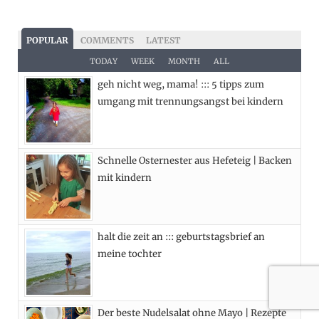
a
(
n
i
c
T
s
n
POPULAR
COMMENTS
LATEST
e
w
t
t
TODAY
WEEK
MONTH
ALL
geh nicht weg, mama! ::: 5 tipps zum
b
i
a
e
umgang mit trennungsangst bei kindern
o
t
g
r
o
t
r
e
Schnelle Osternester aus Hefeteig | Backen
k
e
a
s
mit kindern
r
m
t
)
halt die zeit an ::: geburtstagsbrief an
meine tochter
Der beste Nudelsalat ohne Mayo | Rezepte