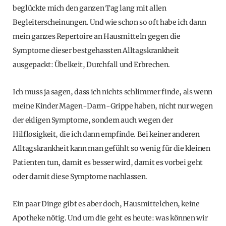
beglückte mich den ganzen Tag lang mit allen
Begleiterscheinungen. Und wie schon so oft habe ich dann
mein ganzes Repertoire an Hausmitteln gegen die
Symptome dieser bestgehassten Alltagskrankheit
ausgepackt: Übelkeit, Durchfall und Erbrechen.
Ich muss ja sagen, dass ich nichts schlimmer finde, als wenn
meine Kinder Magen-Darm-Grippe haben, nicht nur wegen
der ekligen Symptome, sondern auch wegen der
Hilflosigkeit, die ich dann empfinde. Bei keiner anderen
Alltagskrankheit kann man gefühlt so wenig für die kleinen
Patienten tun, damit es besser wird, damit es vorbei geht
oder damit diese Symptome nachlassen.
Ein paar Dinge gibt es aber doch, Hausmittelchen, keine
Apotheke nötig. Und um die geht es heute: was können wir