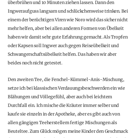
überbrühen und 10 Minuten ziehen lassen. Dann den
Ingweraufguss langsam und schlückchenweise trinken. Bei
einem der berüchtigen Viren wie Noro wird das sicher nicht
mehr helfen, aber bei allen anderen Formen von Übelkeit
haben wir damit sehr gute Erfahrung gemacht. Als Tropfen
oder Kapsen soll Ingwer auch gegen Reiseübelkeit und
Schwangerschaftsübelkeit helfen. Das haben wir aber
beides noch nicht getestet.
Den zweiten Tee, die Fenchel-Kümmel-Anis-Mischung,
setze ich bei klassischen Verdauungsbeschwerden ein wie
Blähungen und Völlegefühl, aber auch bei leichtem
Durchfall ein. Ich mische die Kräuter immer selber und
kaufe sie einzeln in der Apotheke, aber es gibt auch von
allen gängigen Teeherstellern fertige Mischungen als
Beuteltee. Zum Glück mögen meine Kinder den Geschmack