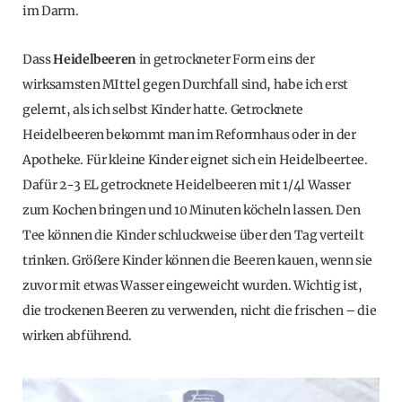
im Darm.
Dass
Heidelbeeren
in getrockneter Form eins der
wirksamsten MIttel gegen Durchfall sind, habe ich erst
gelernt, als ich selbst Kinder hatte. Getrocknete
Heidelbeeren bekommt man im Reformhaus oder in der
Apotheke. Für kleine Kinder eignet sich ein Heidelbeertee.
Dafür 2-3 EL getrocknete Heidelbeeren mit 1/4l Wasser
zum Kochen bringen und 10 Minuten köcheln lassen. Den
Tee können die Kinder schluckweise über den Tag verteilt
trinken. Größere Kinder können die Beeren kauen, wenn sie
zuvor mit etwas Wasser eingeweicht wurden. Wichtig ist,
die trockenen Beeren zu verwenden, nicht die frischen – die
wirken abführend.