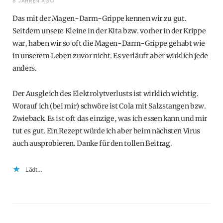
8 JAHREN AGO
Das mit der Magen-Darm-Grippe kennen wir zu gut.
Seitdem unsere Kleine in der Kita bzw. vorher in der Krippe
war, haben wir so oft die Magen-Darm-Grippe gehabt wie
in unserem Leben zuvor nicht. Es verläuft aber wirklich jede
anders.
Der Ausgleich des Elektrolytverlusts ist wirklich wichtig.
Worauf ich (bei mir) schwöre ist Cola mit Salzstangen bzw.
Zwieback. Es ist oft das einzige, was ich essen kann und mir
tut es gut. Ein Rezept würde ich aber beim nächsten Virus
auch ausprobieren. Danke für den tollen Beitrag.
Lädt…