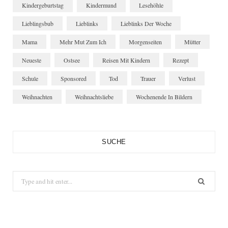
Kindergeburtstag
Kindermund
Lesehöhle
Lieblingsbub
Lieblinks
Lieblinks Der Woche
Mama
Mehr Mut Zum Ich
Morgenseiten
Mütter
Neueste
Ostsee
Reisen Mit Kindern
Rezept
Schule
Sponsored
Tod
Trauer
Verlust
Weihnachten
Weihnachtsliebe
Wochenende In Bildern
SUCHE
Search
for: