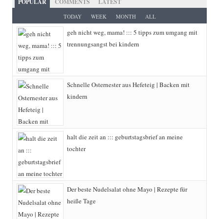
POPULAR
COMMENTS
LATEST
e
w
t
t
TODAY
WEEK
MONTH
ALL
geh nicht weg, mama! ::: 5 tipps zum umgang mit
b
i
a
e
trennungsangst bei kindern
o
t
g
r
o
t
r
e
Schnelle Osternester aus Hefeteig | Backen mit
k
e
a
s
kindern
r
m
t
)
halt die zeit an ::: geburtstagsbrief an meine
tochter
Der beste Nudelsalat ohne Mayo | Rezepte für
heiße Tage