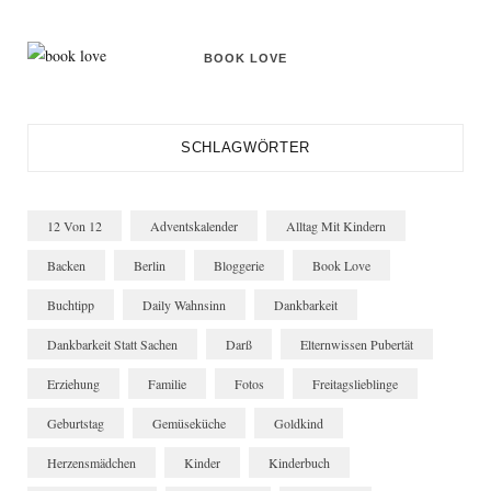
BOOK LOVE
SCHLAGWÖRTER
12 Von 12
Adventskalender
Alltag Mit Kindern
Backen
Berlin
Bloggerie
Book Love
Buchtipp
Daily Wahnsinn
Dankbarkeit
Dankbarkeit Statt Sachen
Darß
Elternwissen Pubertät
Erziehung
Familie
Fotos
Freitagslieblinge
Geburtstag
Gemüseküche
Goldkind
Herzensmädchen
Kinder
Kinderbuch