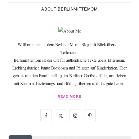
ABOUT BERLINMITTEMOM
Willkommen auf dem Berliner Mama Blog mit Blick über den
Tellerrand.
Berlinmittemom ist der Ort für authentische Texte übers Elternsein,
Lieblingsbücher, bunte Brotdosen und Pflaster auf Kinderknien. Hier
geht es um den Familienalltag im Berliner Großstadtflair, um Reisen
mit Kindern, Erziehungs- und Bildungsthemen und das gute Leben.
READ MORE
F
X
I
P
a
(
n
i
c
T
s
n