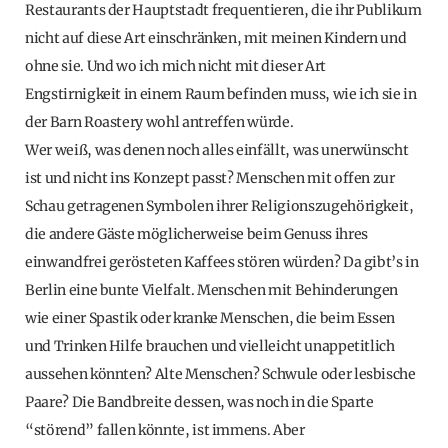
Restaurants der Hauptstadt frequentieren, die ihr Publikum
nicht auf diese Art einschränken, mit meinen Kindern und
ohne sie. Und wo ich mich nicht mit dieser Art
Engstirnigkeit in einem Raum befinden muss, wie ich sie in
der Barn Roastery wohl antreffen würde.
Wer weiß, was denen noch alles einfällt, was unerwünscht
ist und nicht ins Konzept passt? Menschen mit offen zur
Schau getragenen Symbolen ihrer Religionszugehörigkeit,
die andere Gäste möglicherweise beim Genuss ihres
einwandfrei gerösteten Kaffees stören würden? Da gibt’s in
Berlin eine bunte Vielfalt. Menschen mit Behinderungen
wie einer Spastik oder kranke Menschen, die beim Essen
und Trinken Hilfe brauchen und vielleicht unappetitlich
aussehen könnten? Alte Menschen? Schwule oder lesbische
Paare? Die Bandbreite dessen, was noch in die Sparte
“störend” fallen könnte, ist immens. Aber