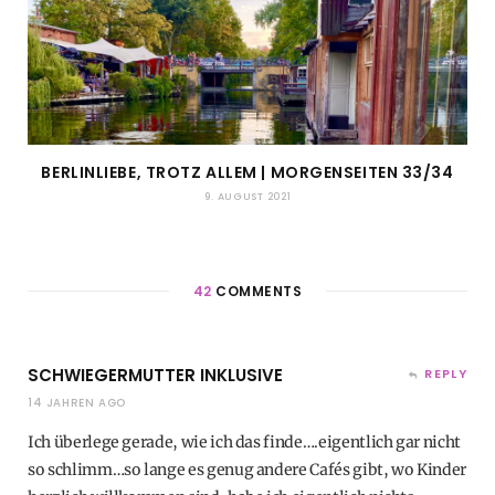
BERLINLIEBE, TROTZ ALLEM | MORGENSEITEN 33/34
9. AUGUST 2021
42
COMMENTS
SCHWIEGERMUTTER INKLUSIVE
REPLY
14 JAHREN AGO
Ich überlege gerade, wie ich das finde….eigentlich gar nicht
so schlimm…so lange es genug andere Cafés gibt, wo Kinder