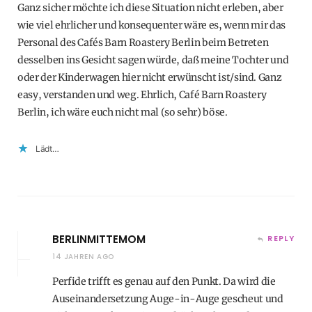
Ganz sicher möchte ich diese Situation nicht erleben, aber
wie viel ehrlicher und konsequenter wäre es, wenn mir das
Personal des Cafés Barn Roastery Berlin beim Betreten
desselben ins Gesicht sagen würde, daß meine Tochter und
oder der Kinderwagen hier nicht erwünscht ist/sind. Ganz
easy, verstanden und weg. Ehrlich, Café Barn Roastery
Berlin, ich wäre euch nicht mal (so sehr) böse.
Lädt…
BERLINMITTEMOM
REPLY
14 JAHREN AGO
Perfide trifft es genau auf den Punkt. Da wird die
Auseinandersetzung Auge-in-Auge gescheut und