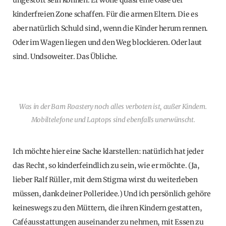
ungestört sein können. Er wolle quasi eine Oase der
kinderfreien Zone schaffen. Für die armen Eltern. Die es
aber natürlich Schuld sind, wenn die Kinder herum rennen.
Oder im Wagen liegen und den Weg blockieren. Oder laut
sind. Undsoweiter. Das Übliche.
Was in der Barn Roastery noch alles verboten ist, außer Kindern.
Mobiltelefone und Laptops sind ebenfalls unerwünscht.
Ich möchte hier eine Sache klarstellen: natürlich hat jeder
das Recht, so kinderfeindlich zu sein, wie er möchte. (Ja,
lieber Ralf Rüller, mit dem Stigma wirst du weiterleben
müssen, dank deiner Polleridee.) Und ich persönlich gehöre
keineswegs zu den Müttern, die ihren Kindern gestatten,
Caféausstattungen auseinander zu nehmen, mit Essen zu