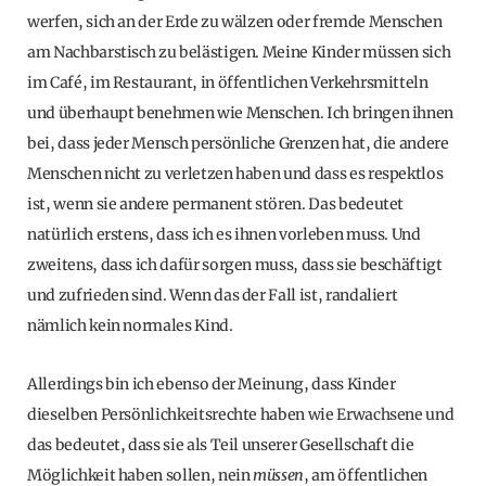
werfen, sich an der Erde zu wälzen oder fremde Menschen
am Nachbarstisch zu belästigen. Meine Kinder müssen sich
im Café, im Restaurant, in öffentlichen Verkehrsmitteln
und überhaupt benehmen wie Menschen. Ich bringen ihnen
bei, dass jeder Mensch persönliche Grenzen hat, die andere
Menschen nicht zu verletzen haben und dass es respektlos
ist, wenn sie andere permanent stören. Das bedeutet
natürlich erstens, dass ich es ihnen vorleben muss. Und
zweitens, dass ich dafür sorgen muss, dass sie beschäftigt
und zufrieden sind. Wenn das der Fall ist, randaliert
nämlich kein normales Kind.
Allerdings bin ich ebenso der Meinung, dass Kinder
dieselben Persönlichkeitsrechte haben wie Erwachsene und
das bedeutet, dass sie als Teil unserer Gesellschaft die
Möglichkeit haben sollen, nein
müssen
, am öffentlichen