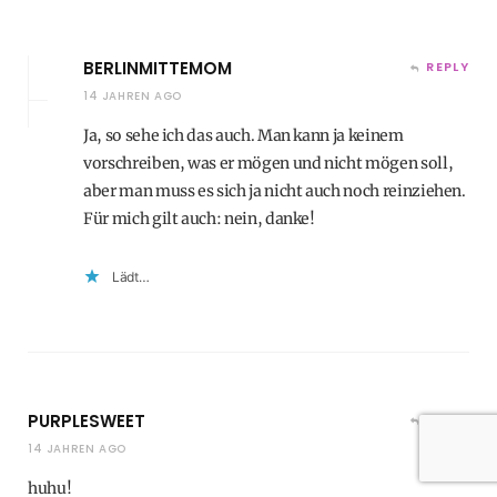
BERLINMITTEMOM
REPLY
14 JAHREN AGO
Ja, so sehe ich das auch. Man kann ja keinem
vorschreiben, was er mögen und nicht mögen soll,
aber man muss es sich ja nicht auch noch reinziehen.
Für mich gilt auch: nein, danke!
Lädt…
PURPLESWEET
REPLY
14 JAHREN AGO
huhu!