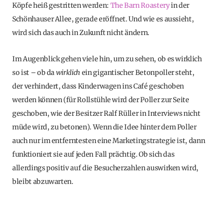
Köpfe heiß gestritten werden:
The Barn Roastery
in der
Schönhauser Allee, gerade eröffnet. Und wie es aussieht,
wird sich das auch in Zukunft nicht ändern.
Im Augenblick gehen viele hin, um zu sehen, ob es wirklich
so ist – ob da
wirklich
ein gigantischer Betonpoller steht,
der verhindert, dass Kinderwagen ins Café geschoben
werden können (für Rollstühle wird der Poller zur Seite
geschoben, wie der Besitzer Ralf Rüller in Interviews nicht
müde wird, zu betonen). Wenn die Idee hinter dem Poller
auch nur im entferntesten eine Marketingstrategie ist, dann
funktioniert sie auf jeden Fall prächtig. Ob sich das
allerdings positiv auf die Besucherzahlen auswirken wird,
bleibt abzuwarten.