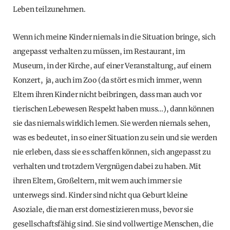
Leben teilzunehmen.
Wenn ich meine Kinder niemals in die Situation bringe, sich
angepasst verhalten zu müssen, im Restaurant, im
Museum, in der Kirche, auf einer Veranstaltung, auf einem
Konzert, ja, auch im Zoo (da stört es mich immer, wenn
Eltern ihren Kinder nicht beibringen, dass man auch vor
tierischen Lebewesen Respekt haben muss…), dann können
sie das niemals wirklich lernen. Sie werden niemals sehen,
was es bedeutet, in so einer Situation zu sein und sie werden
nie erleben, dass sie es schaffen können, sich angepasst zu
verhalten und trotzdem Vergnügen dabei zu haben. Mit
ihren Eltern, Großeltern, mit wem auch immer sie
unterwegs sind. Kinder sind nicht qua Geburt kleine
Asoziale, die man erst domestizieren muss, bevor sie
gesellschaftsfähig sind. Sie sind vollwertige Menschen, die