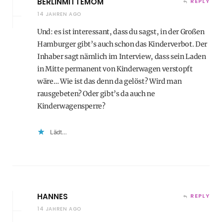
BERLINMITTEMOM
REPLY
14 JAHREN AGO
Und: es ist interessant, dass du sagst, in der Großen
Hamburger gibt’s auch schon das Kinderverbot. Der
Inhaber sagt nämlich im Interview, dass sein Laden
in Mitte permanent von Kinderwagen verstopft
wäre… Wie ist das denn da gelöst? Wird man
rausgebeten? Oder gibt’s da auch ne
Kinderwagensperre?
Lädt…
HANNES
REPLY
14 JAHREN AGO