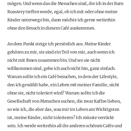
mögen. Und wenn das die Menschen sind, die ich in der Barn
Roastery treffen werde, egal, ob ich mit oder ohne meine
Kinder unterwegs bin, dann möchte ich gerne weiterhin
ohne den Besuch in diesem Café auskommen.
An dem Punkt steige ich persönlich aus. Meine Kinder
gehören zu mir, sie sind ein Teil von mir, auch wenn ich
nicht mit ihnen zusammen bin. Und wo sie nicht
willkommen sind, gehe ich auch nicht hin, ganz einfach.
Warum sollte ich ein Café besuchen, in dem der Lifestyle,
den ich gewählt habe, ein Leben
mi
t meiner Familie, nicht
ohne sie, nicht toleriert wird? Warum sollte ich die
Gesellschaft von Menschen suchen, die zwar Kaffee lieben,
so wie ich, die aber das, was mir im Leben am Wichtigsten
ist, meine Kinder, nicht tolerieren? Ich müsste verrückt
sein. Ich werde weiterhin all die anderen schönen Cafés und