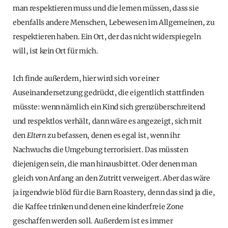
man respektieren muss und die lernen müssen, dass sie
ebenfalls andere Menschen, Lebewesen im Allgemeinen, zu
respektieren haben. Ein Ort, der das nicht widerspiegeln
will, ist kein Ort für mich.
Ich finde außerdem, hier wird sich vor einer
Auseinandersetzung gedrückt, die eigentlich stattfinden
müsste: wenn nämlich ein Kind sich grenzüberschreitend
und respektlos verhält, dann wäre es angezeigt, sich mit
den
Eltern
zu befassen, denen es egal ist, wenn ihr
Nachwuchs die Umgebung terrorisiert. Das müssten
diejenigen sein, die man hinausbittet. Oder denen man
gleich von Anfang an den Zutritt verweigert. Aber das wäre
ja irgendwie blöd für die Barn Roastery, denn das sind ja die,
die Kaffee trinken und denen eine kinderfreie Zone
geschaffen werden soll. Außerdem ist es immer