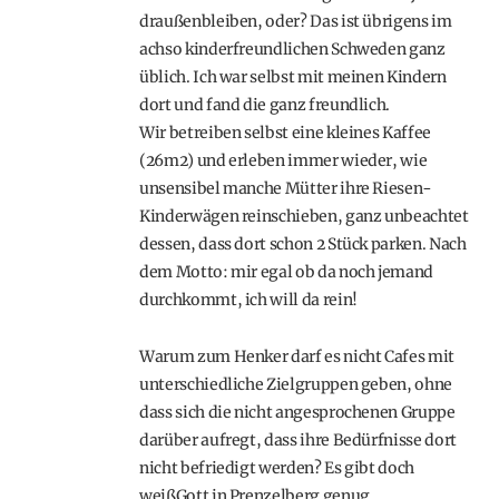
draußenbleiben, oder? Das ist übrigens im
achso kinderfreundlichen Schweden ganz
üblich. Ich war selbst mit meinen Kindern
dort und fand die ganz freundlich.
Wir betreiben selbst eine kleines Kaffee
(26m2) und erleben immer wieder, wie
unsensibel manche Mütter ihre Riesen-
Kinderwägen reinschieben, ganz unbeachtet
dessen, dass dort schon 2 Stück parken. Nach
dem Motto: mir egal ob da noch jemand
durchkommt, ich will da rein!
Warum zum Henker darf es nicht Cafes mit
unterschiedliche Zielgruppen geben, ohne
dass sich die nicht angesprochenen Gruppe
darüber aufregt, dass ihre Bedürfnisse dort
nicht befriedigt werden? Es gibt doch
weißGott in Prenzelberg genug