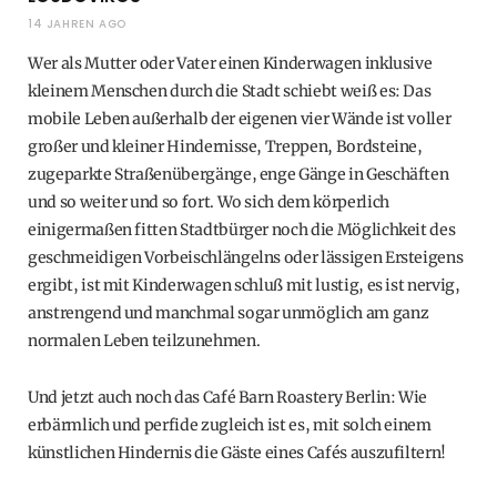
14 JAHREN AGO
Wer als Mutter oder Vater einen Kinderwagen inklusive
kleinem Menschen durch die Stadt schiebt weiß es: Das
mobile Leben außerhalb der eigenen vier Wände ist voller
großer und kleiner Hindernisse, Treppen, Bordsteine,
zugeparkte Straßenübergänge, enge Gänge in Geschäften
und so weiter und so fort. Wo sich dem körperlich
einigermaßen fitten Stadtbürger noch die Möglichkeit des
geschmeidigen Vorbeischlängelns oder lässigen Ersteigens
ergibt, ist mit Kinderwagen schluß mit lustig, es ist nervig,
anstrengend und manchmal sogar unmöglich am ganz
normalen Leben teilzunehmen.
Und jetzt auch noch das Café Barn Roastery Berlin: Wie
erbärmlich und perfide zugleich ist es, mit solch einem
künstlichen Hindernis die Gäste eines Cafés auszufiltern!