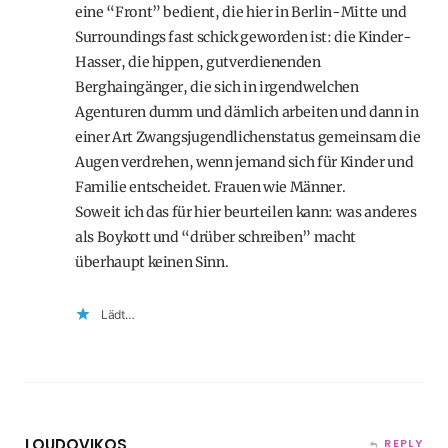
eine “Front” bedient, die hier in Berlin-Mitte und
Surroundings fast schick geworden ist: die Kinder-
Hasser, die hippen, gutverdienenden
Berghaingänger, die sich in irgendwelchen
Agenturen dumm und dämlich arbeiten und dann in
einer Art Zwangsjugendlichenstatus gemeinsam die
Augen verdrehen, wenn jemand sich für Kinder und
Familie entscheidet. Frauen wie Männer.
Soweit ich das für hier beurteilen kann: was anderes
als Boykott und “drüber schreiben” macht
überhaupt keinen Sinn.
Lädt…
LOUDOVIKOS
REPLY