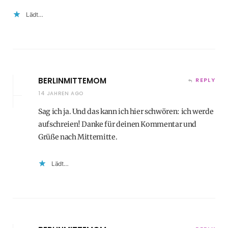
Lädt…
BERLINMITTEMOM
REPLY
14 JAHREN AGO
Sag ich ja. Und das kann ich hier schwören: ich werde
aufschreien! Danke für deinen Kommentar und
Grüße nach Mittemitte.
Lädt…