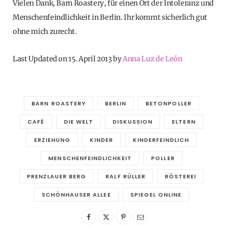
Vielen Dank, Barn Roastery, für einen Ort der Intoleranz und
Menschenfeindlichkeit in Berlin. Ihr kommt sicherlich gut
ohne mich zurecht.
Last Updated on 15. April 2013 by
Anna Luz de León
BARN ROASTERY
BERLIN
BETONPOLLER
CAFÉ
DIE WELT
DISKUSSION
ELTERN
ERZIEHUNG
KINDER
KINDERFEINDLICH
MENSCHENFEINDLICHKEIT
POLLER
PRENZLAUER BERG
RALF RÜLLER
RÖSTEREI
SCHÖNHAUSER ALLEE
SPIEGEL ONLINE