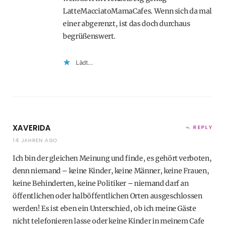
LatteMacciatoMamaCafes. Wenn sich da mal
einer abgerenzt, ist das doch durchaus
begrüßenswert.
Lädt…
XAVERIDA
REPLY
14 JAHREN AGO
Ich bin der gleichen Meinung und finde, es gehört verboten,
denn niemand – keine Kinder, keine Männer, keine Frauen,
keine Behinderten, keine Politiker – niemand darf an
öffentlichen oder halböffentlichen Orten ausgeschlossen
werden! Es ist eben ein Unterschied, ob ich meine Gäste
nicht telefonieren lasse oder keine Kinder in meinem Cafe