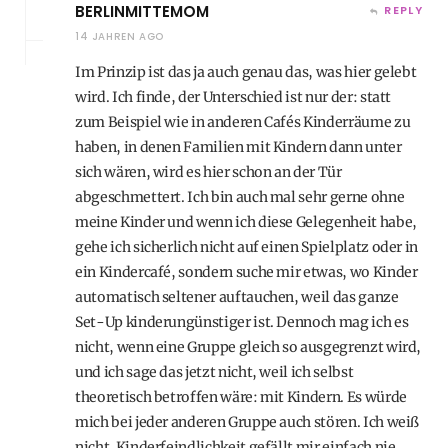
BERLINMITTEMOM
REPLY
14 JAHREN AGO
Im Prinzip ist das ja auch genau das, was hier gelebt
wird. Ich finde, der Unterschied ist nur der: statt
zum Beispiel wie in anderen Cafés Kinderräume zu
haben, in denen Familien mit Kindern dann unter
sich wären, wird es hier schon an der Tür
abgeschmettert. Ich bin auch mal sehr gerne ohne
meine Kinder und wenn ich diese Gelegenheit habe,
gehe ich sicherlich nicht auf einen Spielplatz oder in
ein Kindercafé, sondern suche mir etwas, wo Kinder
automatisch seltener auftauchen, weil das ganze
Set-Up kinderungünstiger ist. Dennoch mag ich es
nicht, wenn eine Gruppe gleich so ausgegrenzt wird,
und ich sage das jetzt nicht, weil ich selbst
theoretisch betroffen wäre: mit Kindern. Es würde
mich bei jeder anderen Gruppe auch stören. Ich weiß
nicht. Kinderfeindlichkeit gefällt mir einfach nie,