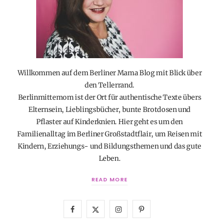
Willkommen auf dem Berliner Mama Blog mit Blick über
den Tellerrand.
Berlinmittemom ist der Ort für authentische Texte übers
Elternsein, Lieblingsbücher, bunte Brotdosen und
Pflaster auf Kinderknien. Hier geht es um den
Familienalltag im Berliner Großstadtflair, um Reisen mit
Kindern, Erziehungs- und Bildungsthemen und das gute
Leben.
READ MORE
F
X
I
P