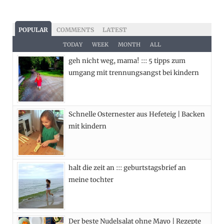
a
(
n
i
c
T
s
n
POPULAR
COMMENTS
LATEST
e
w
t
t
TODAY
WEEK
MONTH
ALL
geh nicht weg, mama! ::: 5 tipps zum
b
i
a
e
umgang mit trennungsangst bei kindern
o
t
g
r
o
t
r
e
Schnelle Osternester aus Hefeteig | Backen
k
e
a
s
mit kindern
r
m
t
)
halt die zeit an ::: geburtstagsbrief an
meine tochter
Der beste Nudelsalat ohne Mayo | Rezepte