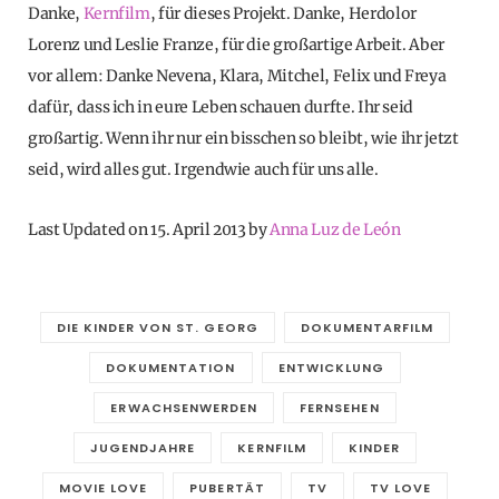
Danke,
Kernfilm
, für dieses Projekt. Danke, Herdolor
Lorenz und Leslie Franze, für die großartige Arbeit. Aber
vor allem: Danke Nevena, Klara, Mitchel, Felix und Freya
dafür, dass ich in eure Leben schauen durfte. Ihr seid
großartig. Wenn ihr nur ein bisschen so bleibt, wie ihr jetzt
seid, wird alles gut. Irgendwie auch für uns alle.
Last Updated on 15. April 2013 by
Anna Luz de León
DIE KINDER VON ST. GEORG
DOKUMENTARFILM
DOKUMENTATION
ENTWICKLUNG
ERWACHSENWERDEN
FERNSEHEN
JUGENDJAHRE
KERNFILM
KINDER
MOVIE LOVE
PUBERTÄT
TV
TV LOVE