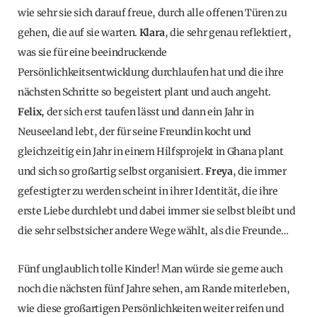
wie sehr sie sich darauf freue, durch alle offenen Türen zu
gehen, die auf sie warten.
Klara
, die sehr genau reflektiert,
was sie für eine beeindruckende
Persönlichkeitsentwicklung durchlaufen hat und die ihre
nächsten Schritte so begeistert plant und auch angeht.
Felix
, der sich erst taufen lässt und dann ein Jahr in
Neuseeland lebt, der für seine Freundin kocht und
gleichzeitig ein Jahr in einem Hilfsprojekt in Ghana plant
und sich so großartig selbst organisiert.
Freya
, die immer
gefestigter zu werden scheint in ihrer Identität, die ihre
erste Liebe durchlebt und dabei immer sie selbst bleibt und
die sehr selbstsicher andere Wege wählt, als die Freunde…
Fünf unglaublich tolle Kinder! Man würde sie gerne auch
noch die nächsten fünf Jahre sehen, am Rande miterleben,
wie diese großartigen Persönlichkeiten weiter reifen und