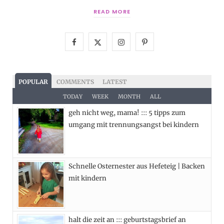
READ MORE
F
X
I
P
a
(
n
i
c
T
s
n
POPULAR
COMMENTS
LATEST
e
w
t
t
TODAY
WEEK
MONTH
ALL
geh nicht weg, mama! ::: 5 tipps zum
b
i
a
e
umgang mit trennungsangst bei kindern
o
t
g
r
o
t
r
e
Schnelle Osternester aus Hefeteig | Backen
k
e
a
s
mit kindern
r
m
t
)
halt die zeit an ::: geburtstagsbrief an