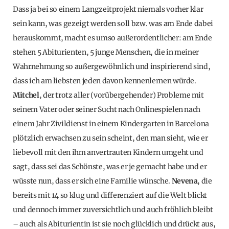
Dass ja bei so einem Langzeitprojekt niemals vorher klar
sein kann, was gezeigt werden soll bzw. was am Ende dabei
herauskommt, macht es umso außerordentlicher: am Ende
stehen 5 Abiturienten, 5 junge Menschen, die in meiner
Wahrnehmung so außergewöhnlich und inspirierend sind,
dass ich am liebsten jeden davon kennenlernen würde.
Mitchel
, der trotz aller (vorübergehender) Probleme mit
seinem Vater oder seiner Sucht nach Onlinespielen nach
einem Jahr Zivildienst in einem Kindergarten in Barcelona
plötzlich erwachsen zu sein scheint, den man sieht, wie er
liebevoll mit den ihm anvertrauten Kindern umgeht und
sagt, dass sei das Schönste, was er je gemacht habe und er
wüsste nun, dass er sich eine Familie wünsche.
Nevena
, die
bereits mit 14 so klug und differenziert auf die Welt blickt
und dennoch immer zuversichtlich und auch fröhlich bleibt
– auch als Abiturientin ist sie noch glücklich und drückt aus,