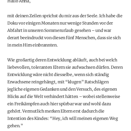
Hallo Anna,
mit deinen Zeilen sprichst du mir aus der Seele. Ich habe die
Doku vor einigen Monaten nur wenige Stunden vor der
Abfahrt in unseren Sommerurlaub gesehen – und war
derart beeindruckt von diesen fünf Menschen, dass sie sich
in mein Hirn einbrannten.
Wie großartig deren Entwicklung abläuft, auch bei welch
liebevollen, toleranten Eltern sie aufwachsen dürfen. Deren
Entwicklung wäre nicht diesselbe, wenn sich ständig
Erwachsene reingehängt, mit “klugen” Ratschlägen
jegliche eigenen Gedanken und den Versuch, des eigenen
Blicks auf die Welt verhindert hätten – wobei stellenweise
ein Freikämpfen auch hier spürbar war und wohl dazu
gehört. Vermutlich merken Eltern erst dadurch die
Intention des Kindes: “Hey, ich will meinen eigenen Weg
gehen.”