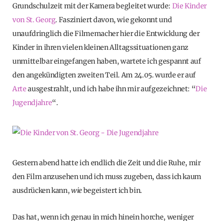
Grundschulzeit mit der Kamera begleitet wurde:
Die Kinder
von St. Georg
. Fasziniert davon, wie gekonnt und
unaufdringlich die Filmemacher hier die Entwicklung der
Kinder in ihren vielen kleinen Alltagssituationen ganz
unmittelbar eingefangen haben, wartete ich gespannt auf
den angekündigten zweiten Teil. Am 24.05. wurde er auf
Arte
ausgestrahlt, und ich habe ihn mir aufgezeichnet: “
Die
Jugendjahre
“.
Gestern abend hatte ich endlich die Zeit und die Ruhe, mir
den Film anzusehen und ich muss zugeben, dass ich kaum
ausdrücken kann,
wie
begeistert ich bin.
Das hat, wenn ich genau in mich hinein horche, weniger