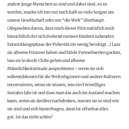
andere junge Menschen so sind und dabei sind, so zu
werden, mache ich mir nur noch halb so viele Sorgen um
unsere Gesellschaft oder um “die Welt” überhaupt.
(Abgesehen davon, dass mich dieser Film natürlich auch
hinsichtlich der sich drohend meinen Kindern nahenden
Entwicklungsphase der Pubertät ein wenig beruhigt…) Lass
sie alberne Frisuren haben und blöde Fernsehserien gucken,
lass sie in doofe Clubs gehen und alberne
Männlichkeitsrituale ausprobieren – wenn sie sich
währenddessen für die Weltreligionen und andere Kulturen
interessieren, wenn sie wissen, was ein Freiwilliges
Soziales Jahr ist und dass man das auch im Ausland machen
kann, wenn sie darüber nachdenken, warum sie so sind wie
sie sind und sich hinterfragen, dann ist offenbar alles
gut. Ist das nicht schön?