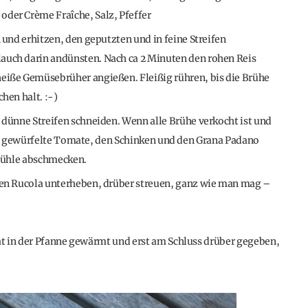
der Crème Fraîche, Salz, Pfeffer
 und erhitzen, den geputzten und in feine Streifen
auch darin andünsten. Nach ca 2 Minuten den rohen Reis
eiße Gemüsebrüher angießen. Fleißig rühren, bis die Brühe
hen halt. :-)
 dünne Streifen schneiden. Wenn alle Brühe verkocht ist und
 fein gewürfelte Tomate, den Schinken und den Grana Padano
 Mühle abschmecken.
hen Rucola unterheben, drüber streuen, ganz wie man mag –
t in der Pfanne gewärmt und erst am Schluss drüber gegeben,