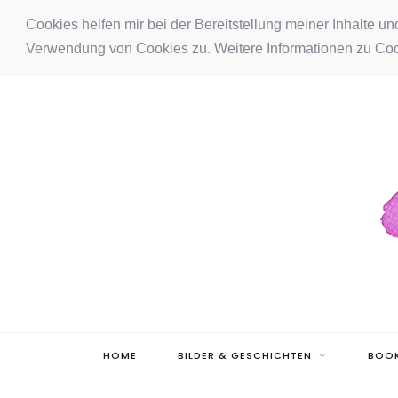
F
I
P
Cookies helfen mir bei der Bereitstellung meiner Inhalte u
Verwendung von Cookies zu. Weitere Informationen zu Coo
a
n
i
c
s
n
e
t
t
b
a
e
o
g
r
o
r
e
k
a
s
m
t
HOME
BILDER & GESCHICHTEN
BOOK