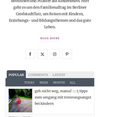
Brotdosen und Pflaster auf Kinderknien. Hier
geht es um den Familienalltag im Berliner
Großstadtflair, um Reisen mit Kindern,
Erziehungs- und Bildungsthemen und das gute
Leben.
READ MORE
F
X
I
P
a
(
n
i
c
T
s
n
POPULAR
COMMENTS
LATEST
e
w
t
t
TODAY
WEEK
MONTH
ALL
geh nicht weg, mama! ::: 5 tipps
b
i
a
e
zum umgang mit trennungsangst
o
t
g
r
bei kindern
o
t
r
e