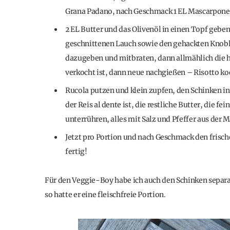
Grana Padano, nach Geschmack 1 EL Mascarpone o
2 EL Butter und das Olivenöl in einen Topf geben
geschnittenen Lauch sowie den gehackten Knobl
dazugeben und mitbraten, dann allmählich die h
verkocht ist, dann neue nachgießen – Risotto koc
Rucola putzen und klein zupfen, den Schinken in
der Reis al dente ist, die restliche Butter, die
unterrühren, alles mit Salz und Pfeffer aus der
Jetzt pro Portion und nach Geschmack den frisc
fertig!
Für den Veggie-Boy habe ich auch den Schinken separa
so hatte er eine fleischfreie Portion.