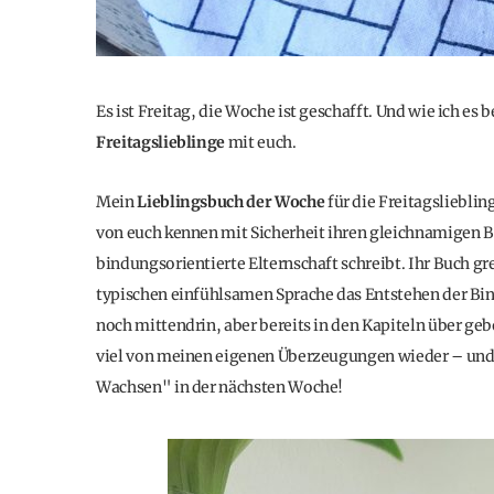
Es ist Freitag, die Woche ist geschafft. Und wie ich es
Freitagslieblinge
mit euch.
Mein
Lieblingsbuch der Woche
für die Freitagslieblin
von euch kennen mit Sicherheit ihren gleichnamigen 
bindungsorientierte Elternschaft schreibt. Ihr Buch gre
typischen einfühlsamen Sprache das Entstehen der Bin
noch mittendrin, aber bereits in den Kapiteln über ge
viel von meinen eigenen Überzeugungen wieder – und 
Wachsen" in der nächsten Woche!