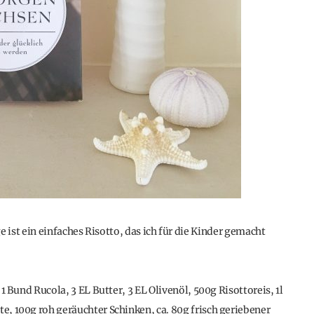
e ist ein einfaches Risotto, das ich für die Kinder gemacht
 Bund Rucola, 3 EL Butter, 3 EL Olivenöl, 500g Risottoreis, 1l
 100g roh geräuchter Schinken, ca. 80g frisch geriebener