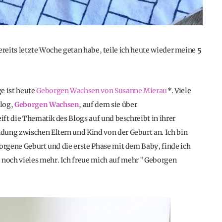
 bereits letzte Woche getan habe, teile ich heute wieder meine
5
ge ist heute
Geborgen Wachsen von Susanne Mierau
*
. Viele
Blog,
Geborgen Wachsen
, auf dem sie über
ift die Thematik des Blogs auf und beschreibt in ihrer
dung zwischen Eltern und Kind von der Geburt an. Ich bin
borgene Geburt und die erste Phase mit dem Baby, finde ich
noch vieles mehr. Ich freue mich auf mehr "Geborgen