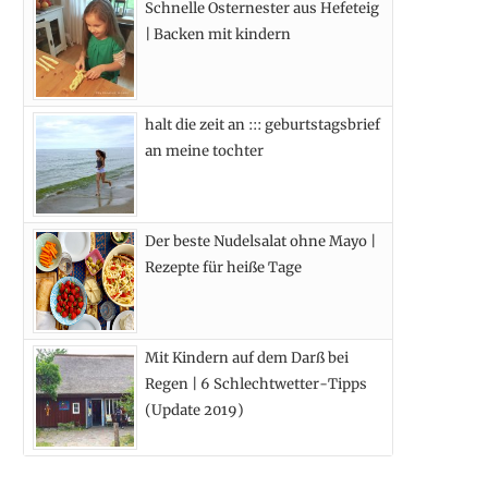
Schnelle Osternester aus Hefeteig
k
e
a
s
| Backen mit kindern
r
m
t
)
halt die zeit an ::: geburtstagsbrief
an meine tochter
Der beste Nudelsalat ohne Mayo |
Rezepte für heiße Tage
Mit Kindern auf dem Darß bei
Regen | 6 Schlechtwetter-Tipps
(Update 2019)