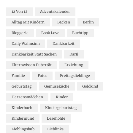
12 Von 12
Adventskalender
Alltag Mit Kindern
Backen
Berlin
Bloggerie
Book Love
Buchtipp
Daily Wahnsinn
Dankbarkeit
Dankbarkeit Statt Sachen
Darß
Elternwissen Pubertät
Erziehung
Familie
Fotos
Freitagslieblinge
Geburtstag
Gemüseküche
Goldkind
Herzensmädchen
Kinder
Kinderbuch
Kindergeburtstag
Kindermund
Lesehöhle
Lieblingsbub
Lieblinks