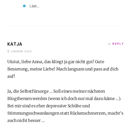
Lädt…
KATJA
REPLY
8 JAHREN AGO
Uiuiui, liebe Anna, das klingt ja gar nicht gut! Gute
Besserung, meine Liebe! Mach langsam und pass auf dich
auf!
Ja, die Selbstfürsorge … Soll eines meiner nächsten
Blogthemen werden (wenn ich doch nur mal dazu käme …).
Bei mir sind es eher depressive Schübe und
Stimmungsschwankungen statt Rückenschmerzen, macht’s
auch nicht besser …