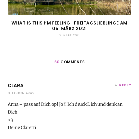
WHAT IS THIS I’M FEELING | FREITAGSLIEBLINGE AM
05. MÄRZ 2021
5. MÄRZ 2021
60
COMMENTS
CLARA
REPLY
8 JAHREN AGO
Anna – pass auf Dich op! Jo?! Ich drück Dich und denk an
Dich
<3
Deine Claretti