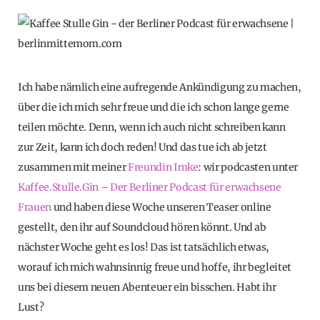
Ich habe nämlich eine aufregende Ankündigung zu machen,
über die ich mich sehr freue und die ich schon lange gerne
teilen möchte. Denn, wenn ich auch nicht schreiben kann
zur Zeit, kann ich doch reden! Und das tue ich ab jetzt
zusammen mit meiner
Freundin Imke
: wir podcasten unter
Kaffee.Stulle.Gin – Der Berliner Podcast für erwachsene
Frauen
und haben diese Woche unseren Teaser online
gestellt, den ihr auf Soundcloud hören könnt. Und ab
nächster Woche geht es los! Das ist tatsächlich etwas,
worauf ich mich wahnsinnig freue und hoffe, ihr begleitet
uns bei diesem neuen Abenteuer ein bisschen. Habt ihr
Lust?