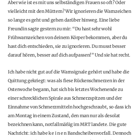
Aber wie ist es mit uns selbständigen Frauen so oft? Oder
vielleicht mit den Müttern? Wir ignorieren die Warnzeichen
so lange es geht und gehen darüber hinweg. Eine liebe
Freundin sagte gestern zu mir: “Du hast sehr wohl
Frühwarnzeichen von deinem Körper bekommen, aber du
hast dich entschieden, sie zu ignorieren. Du musst besser
darauf hören, besser auf dich aufpassen!” Und sie hat recht.
Ich habe nicht gut auf die Warnsignale gehört und habe die
Quittung gekriegt: was als fiese Rückenschmerzen in der
Osterwoche begann, hat sich bis letztes Wochenende zu
einer schrecklichen Spirale aus Schmerzspitzen und der
Einnahme von Schmerzmitteln hochgeschraubt, so dass ich
am Montag in einem Zustand, den man nur als desolat
bezeichnen kann, notfallmäßig im MRT landete. Die gute
Nachricht: ich habe k e i n e n Bandscheibenvorfall. Dennoch