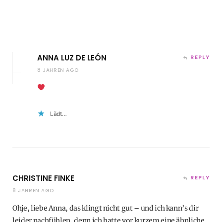
ANNA LUZ DE LEÓN
REPLY
8 JAHREN AGO
Lädt…
CHRISTINE FINKE
REPLY
8 JAHREN AGO
Ohje, liebe Anna, das klingt nicht gut – und ich kann’s dir
leider nachfühlen, denn ich hatte vor kurzem eine ähnliche