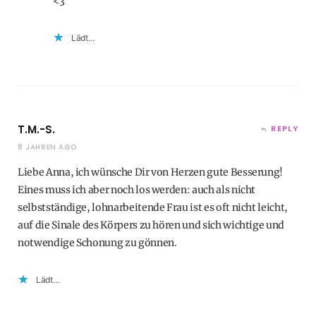
<3
Lädt…
T.M.-S.
REPLY
8 JAHREN AGO
Liebe Anna, ich wünsche Dir von Herzen gute Besserung!
Eines muss ich aber noch los werden: auch als nicht
selbstständige, lohnarbeitende Frau ist es oft nicht leicht,
auf die Sinale des Körpers zu hören und sich wichtige und
notwendige Schonung zu gönnen.
Lädt…