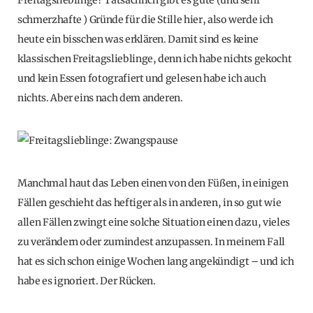
Freitagslieblinge? Tatsächlich gibt es gute (und sehr
schmerzhafte ) Gründe für die Stille hier, also werde ich
heute ein bisschen was erklären. Damit sind es keine
klassischen Freitagslieblinge, denn ich habe nichts gekocht
und kein Essen fotografiert und gelesen habe ich auch
nichts. Aber eins nach dem anderen.
Manchmal haut das Leben einen von den Füßen, in einigen
Fällen geschieht das heftiger als in anderen, in so gut wie
allen Fällen zwingt eine solche Situation einen dazu, vieles
zu verändern oder zumindest anzupassen. In meinem Fall
hat es sich schon einige Wochen lang angekündigt – und ich
habe es ignoriert. Der Rücken.