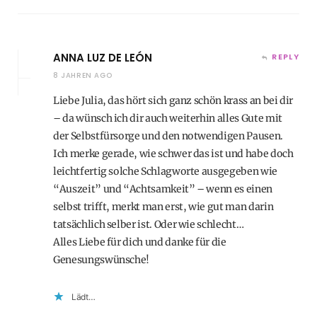
ANNA LUZ DE LEÓN
REPLY
8 JAHREN AGO
Liebe Julia, das hört sich ganz schön krass an bei dir
– da wünsch ich dir auch weiterhin alles Gute mit
der Selbstfürsorge und den notwendigen Pausen.
Ich merke gerade, wie schwer das ist und habe doch
leichtfertig solche Schlagworte ausgegeben wie
“Auszeit” und “Achtsamkeit” – wenn es einen
selbst trifft, merkt man erst, wie gut man darin
tatsächlich selber ist. Oder wie schlecht…
Alles Liebe für dich und danke für die
Genesungswünsche!
Lädt…