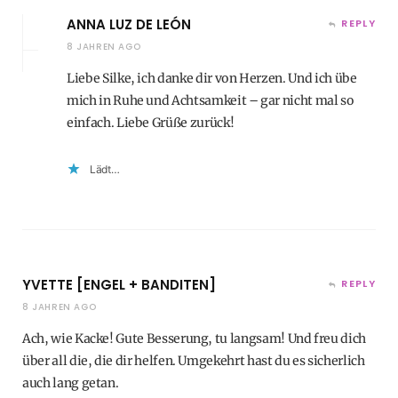
ANNA LUZ DE LEÓN
REPLY
8 JAHREN AGO
Liebe Silke, ich danke dir von Herzen. Und ich übe
mich in Ruhe und Achtsamkeit – gar nicht mal so
einfach. Liebe Grüße zurück!
Lädt…
YVETTE [ENGEL + BANDITEN]
REPLY
8 JAHREN AGO
Ach, wie Kacke! Gute Besserung, tu langsam! Und freu dich
über all die, die dir helfen. Umgekehrt hast du es sicherlich
auch lang getan.