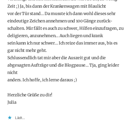
Zeit ;) Ja, bis dann der Krankenwagen mit Blaulicht
vor der Tür stand… Da musste ich dann wohl dieses sehr
eindeutige Zeichen annehmen und 100 Gänge zurück-
schalten. Mir fällt es auch zu schwer, Hilfen einzufragen, zu
deligieren, anzunehmen… Auch liegen und krank
sein kann ich nur schwer… Ich reize das immer aus, bis es
gar nicht mehr geht.
Schlussendlich tat mir aber die Auszeit gut und die
abgesagten Aufträge und die Blogpause… Tja, ging leider
nicht
anders. Ich hoffe, ich lerne daraus ;)
Herzliche Grüße zu dir!
Julia
Lädt…