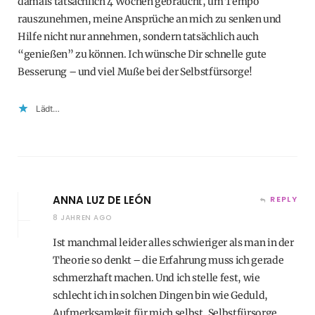
damals tatsächlich 4 Wochen gebraucht, um Tempo
rauszunehmen, meine Ansprüche an mich zu senken und
Hilfe nicht nur annehmen, sondern tatsächlich auch
“genießen” zu können. Ich wünsche Dir schnelle gute
Besserung – und viel Muße bei der Selbstfürsorge!
Lädt…
ANNA LUZ DE LEÓN
REPLY
8 JAHREN AGO
Ist manchmal leider alles schwieriger als man in der
Theorie so denkt – die Erfahrung muss ich gerade
schmerzhaft machen. Und ich stelle fest, wie
schlecht ich in solchen Dingen bin wie Geduld,
Aufmerksamkeit für mich selbst, Selbstfürsorge…