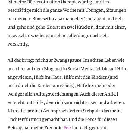
ist meine Rückensituation therapiewürdig, und ich
beschäftige mich die ganze Woche mit Übungen, Sitzungen
bei meinem Bonesetter aka manueller Therapeut und gehe
und gehe und gehe. Zuerst an zwei Krücken, dann mit einer,
inzwischen wieder ganz ohne, allerdings noch sehr
vorsichtig.
All das bringt mich zur
Zwangspause
. Im echten Leben wie
auch hier auf dem Blog und in Social Media. Ich bin auf Hilfe
angewiesen, Hilfe im Haus, Hilfe mit den Kindern (und
auch durch die Kinder zum Glück), Hilfe bei mehr oder
weniger allen Alltagsverrichtungen. Auch dieser Artikel
entsteht mit Hilfe, denn ich kann nicht sitzen und arbeiten.
Ich stehe an einer Art improvisiertem Stehpult, das meine
Tochter für mich gemacht hat. Und die Fotos für diesen
Beitrag hat meine Freundin
Fee
für mich gemacht.