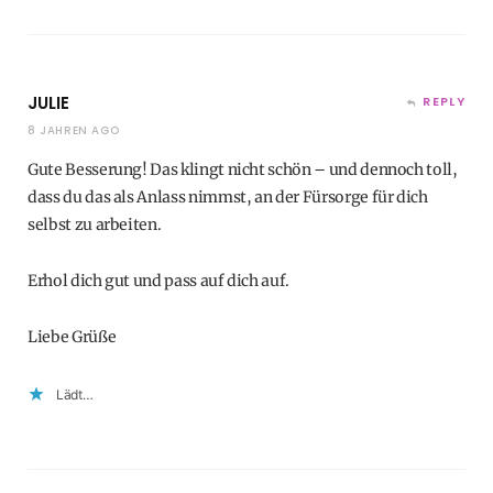
JULIE
REPLY
8 JAHREN AGO
Gute Besserung! Das klingt nicht schön – und dennoch toll,
dass du das als Anlass nimmst, an der Fürsorge für dich
selbst zu arbeiten.
Erhol dich gut und pass auf dich auf.
Liebe Grüße
Lädt…