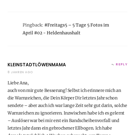
Pingback:
#Freitags5 – 5 Tage 5 Fotos im
April #02 - Heldenhaushalt
KLEINSTADTLÖWENMAMA
REPLY
8 JAHREN AGO
Liebe Ana,
auch von mir gute Besserung! Selbst ich erinnere mich an
die Warnzeichen, die Dein Körper Dir letztes Jahr schon
sendete – aber auch ich war lange Zeit sehr gut darin, solche
Warnzeichen zu ignorieren. Inzwischen habe ich es gelernt
– Auslöser war bei mir erst ein Bandscheibenvorfall und
letztes Jahr dann ein gebrochener Ellbogen. Ich habe