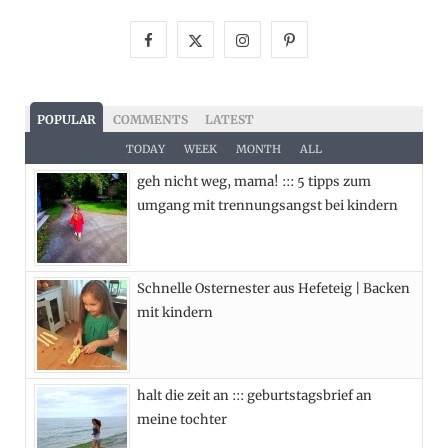
F
X
I
P
a
(
n
i
c
T
s
n
POPULAR
COMMENTS
LATEST
e
w
t
t
TODAY
WEEK
MONTH
ALL
geh nicht weg, mama! ::: 5 tipps zum
b
i
a
e
umgang mit trennungsangst bei kindern
o
t
g
r
o
t
r
e
Schnelle Osternester aus Hefeteig | Backen
k
e
a
s
mit kindern
r
m
t
)
halt die zeit an ::: geburtstagsbrief an
meine tochter