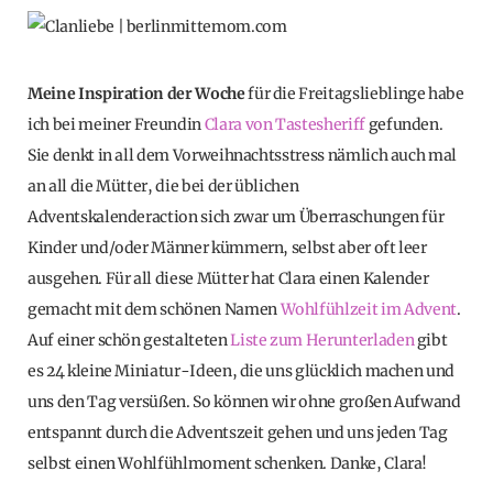
Meine Inspiration der Woche
für die Freitagslieblinge habe
ich bei meiner Freundin
Clara von Tastesheriff
gefunden.
Sie denkt in all dem Vorweihnachtsstress nämlich auch mal
an all die Mütter, die bei der üblichen
Adventskalenderaction sich zwar um Überraschungen für
Kinder und/oder Männer kümmern, selbst aber oft leer
ausgehen. Für all diese Mütter hat Clara einen Kalender
gemacht mit dem schönen Namen
Wohlfühlzeit im Advent
.
Auf einer schön gestalteten
Liste zum Herunterladen
gibt
es 24 kleine Miniatur-Ideen, die uns glücklich machen und
uns den Tag versüßen. So können wir ohne großen Aufwand
entspannt durch die Adventszeit gehen und uns jeden Tag
selbst einen Wohlfühlmoment schenken. Danke, Clara!