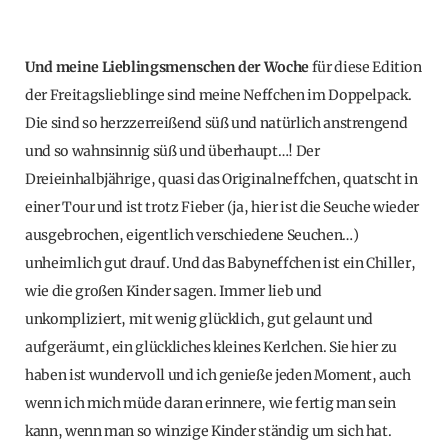
Und meine Lieblingsmenschen der Woche
für diese Edition
der Freitagslieblinge sind meine Neffchen im Doppelpack.
Die sind so herzzerreißend süß und natürlich anstrengend
und so wahnsinnig süß und überhaupt…! Der
Dreieinhalbjährige, quasi das Originalneffchen, quatscht in
einer Tour und ist trotz Fieber (ja, hier ist die Seuche wieder
ausgebrochen, eigentlich verschiedene Seuchen…)
unheimlich gut drauf. Und das Babyneffchen ist ein Chiller,
wie die großen Kinder sagen. Immer lieb und
unkompliziert, mit wenig glücklich, gut gelaunt und
aufgeräumt, ein glückliches kleines Kerlchen. Sie hier zu
haben ist wundervoll und ich genieße jeden Moment, auch
wenn ich mich müde daran erinnere, wie fertig man sein
kann, wenn man so winzige Kinder ständig um sich hat.