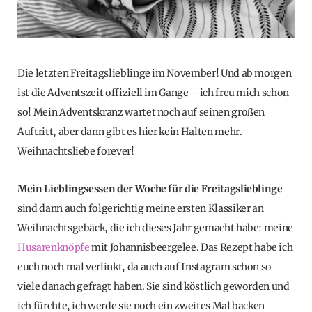
Die letzten Freitagslieblinge im November! Und ab morgen
ist die Adventszeit offiziell im Gange – ich freu mich schon
so! Mein Adventskranz wartet noch auf seinen großen
Auftritt, aber dann gibt es hier kein Halten mehr.
Weihnachtsliebe forever!
Mein Lieblingsessen der Woche für die Freitagslieblinge
sind dann auch folgerichtig meine ersten Klassiker an
Weihnachtsgebäck, die ich dieses Jahr gemacht habe: meine
Husarenknöpfe
mit Johannisbeergelee. Das Rezept habe ich
euch noch mal verlinkt, da auch auf Instagram schon so
viele danach gefragt haben. Sie sind köstlich geworden und
ich fürchte, ich werde sie noch ein zweites Mal backen