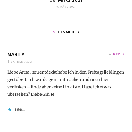
05. MÄRZ 2021
5. MÄRZ 2021
2
COMMENTS
MARITA
REPLY
8 JAHREN AGO
Liebe Anna, neu entdeckt habe ich in den Freitagslieblingen
gestöbert. Ich würde gern mitmachen und mich hier
verlinken – finde aber keine Linkliste. Habe ich etwas
übersehen? Liebe Grüße!
Lädt…