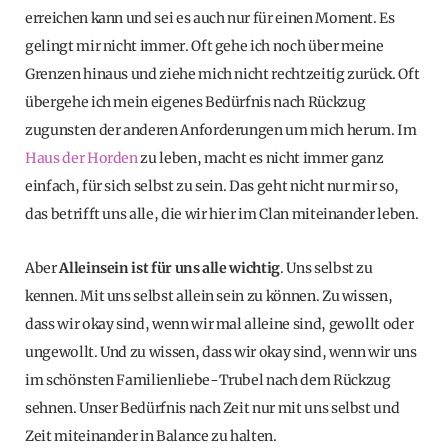
erreichen kann und sei es auch nur für einen Moment. Es
gelingt mir nicht immer. Oft gehe ich noch über meine
Grenzen hinaus und ziehe mich nicht rechtzeitig zurück. Oft
übergehe ich mein eigenes Bedürfnis nach Rückzug
zugunsten der anderen Anforderungen um mich herum. Im
Haus der Horden
zu leben, macht es nicht immer ganz
einfach, für sich selbst zu sein. Das geht nicht nur mir so,
das betrifft uns alle, die wir hier im Clan miteinander leben.
Aber
Alleinsein ist für uns alle wichtig
. Uns selbst zu
kennen. Mit uns selbst allein sein zu können. Zu wissen,
dass wir okay sind, wenn wir mal alleine sind, gewollt oder
ungewollt. Und zu wissen, dass wir okay sind, wenn wir uns
im schönsten Familienliebe-Trubel nach dem Rückzug
sehnen. Unser Bedürfnis nach Zeit nur mit uns selbst und
Zeit miteinander in Balance zu halten.