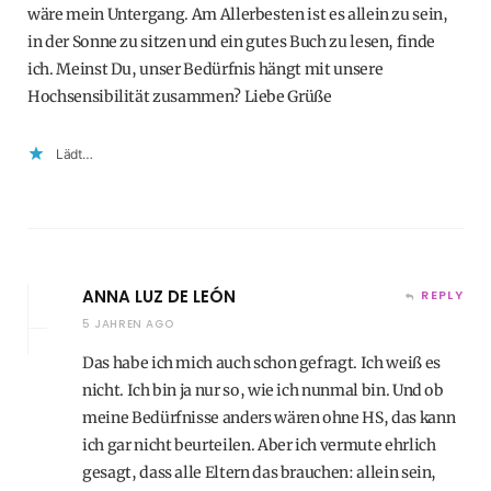
wäre mein Untergang. Am Allerbesten ist es allein zu sein,
in der Sonne zu sitzen und ein gutes Buch zu lesen, finde
ich. Meinst Du, unser Bedürfnis hängt mit unsere
Hochsensibilität zusammen? Liebe Grüße
Lädt…
ANNA LUZ DE LEÓN
REPLY
5 JAHREN AGO
Das habe ich mich auch schon gefragt. Ich weiß es
nicht. Ich bin ja nur so, wie ich nunmal bin. Und ob
meine Bedürfnisse anders wären ohne HS, das kann
ich gar nicht beurteilen. Aber ich vermute ehrlich
gesagt, dass alle Eltern das brauchen: allein sein,