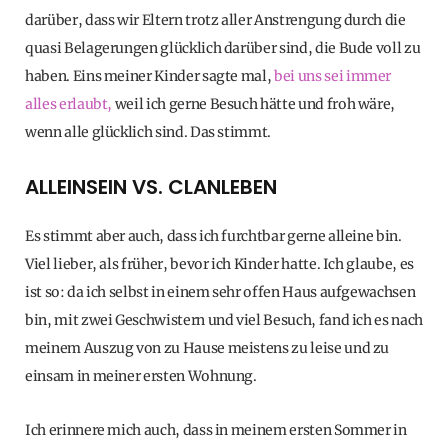
darüber, dass wir Eltern trotz aller Anstrengung durch die
quasi Belagerungen glücklich darüber sind, die Bude voll zu
haben. Eins meiner Kinder sagte mal,
bei uns sei immer
alles erlaubt,
weil ich gerne Besuch hätte und froh wäre,
wenn alle glücklich sind. Das stimmt.
ALLEINSEIN VS. CLANLEBEN
Es stimmt aber auch, dass ich furchtbar gerne alleine bin.
Viel lieber, als früher, bevor ich Kinder hatte. Ich glaube, es
ist so: da ich selbst in einem sehr offen Haus aufgewachsen
bin, mit zwei Geschwistern und viel Besuch, fand ich es nach
meinem Auszug von zu Hause meistens zu leise und zu
einsam in meiner ersten Wohnung.
Ich erinnere mich auch, dass in meinem ersten Sommer in