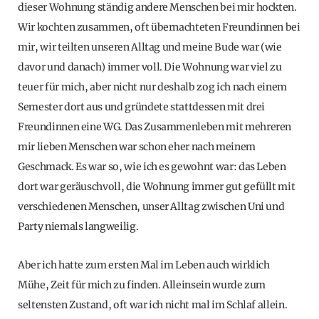
dieser Wohnung ständig andere Menschen bei mir hockten.
Wir kochten zusammen, oft übernachteten Freundinnen bei
mir, wir teilten unseren Alltag und meine Bude war (wie
davor und danach) immer voll. Die Wohnung war viel zu
teuer für mich, aber nicht nur deshalb zog ich nach einem
Semester dort aus und gründete stattdessen mit drei
Freundinnen eine WG. Das Zusammenleben mit mehreren
mir lieben Menschen war schon eher nach meinem
Geschmack. Es war so, wie ich es gewohnt war: das Leben
dort war geräuschvoll, die Wohnung immer gut gefüllt mit
verschiedenen Menschen, unser Alltag zwischen Uni und
Party niemals langweilig.
Aber ich hatte zum ersten Mal im Leben auch wirklich
Mühe, Zeit für mich zu finden. Alleinsein wurde zum
seltensten Zustand, oft war ich nicht mal im Schlaf allein.