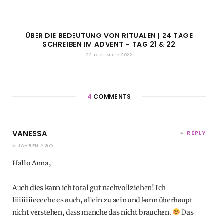
ÜBER DIE BEDEUTUNG VON RITUALEN | 24 TAGE
SCHREIBEN IM ADVENT – TAG 21 & 22
22. DEZEMBER 2022
4
COMMENTS
VANESSA
REPLY
5 JAHREN AGO
Hallo Anna,
Auch dies kann ich total gut nachvollziehen! Ich
liiiiiiiieeeebe es auch, allein zu sein und kann überhaupt
nicht verstehen, dass manche das nicht brauchen.
Das