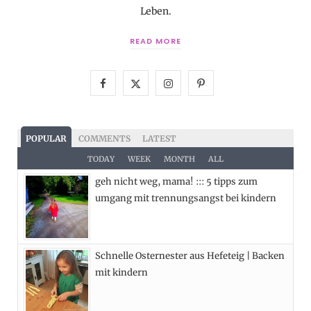
Leben.
READ MORE
F
X
I
P
a
(
n
i
c
T
s
n
POPULAR
COMMENTS
LATEST
e
w
t
t
TODAY
WEEK
MONTH
ALL
geh nicht weg, mama! ::: 5 tipps zum
b
i
a
e
umgang mit trennungsangst bei kindern
o
t
g
r
o
t
r
e
Schnelle Osternester aus Hefeteig | Backen
k
e
a
s
mit kindern
r
m
t