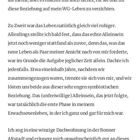
diese Beziehung auf mein WG-Leben zu verzichten.
Zu Zweit war das Leben natürlich gleich viel ruhiger.
Allerdings stellte ich bald fest, dass das echte Alleinsein
jetzt noch weniger stattfand als zuvor, denn das, was das
neue Leben als Paar meiner Ansicht nach von mir forderte,
war im Grunde die Aufgabe jeglicher Zeit allein. Dachte ich
jedenfalls. Etwa eineinhalb Jahre, nachdem wir
zusammengezogen waren, trennte sie sich von mir, und wir
lösten uns beide aus dieser sehr engen symbiotischen
Beziehung. Das (unfreiwillige) Alleinsein, das jetzt folgte,
war tatsächlich die erste Phase in meinem
Erwachsenenleben, in der ich ganz und gar für mich war.
Ich zog in eine winzige Dachwohnung in der Bonner
Altstadt und erinnere mich unwahrscheinlich gut an dieses