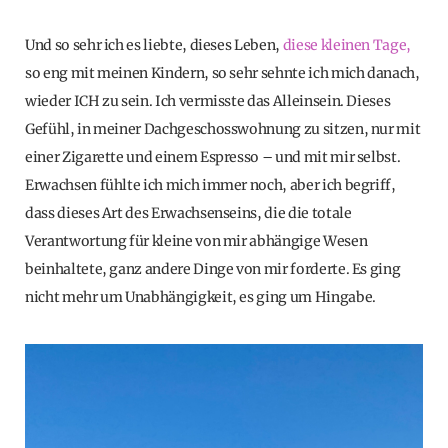
Und so sehr ich es liebte, dieses Leben,
diese kleinen Tage,
so eng mit meinen Kindern, so sehr sehnte ich mich danach,
wieder ICH zu sein. Ich vermisste das Alleinsein. Dieses
Gefühl, in meiner Dachgeschosswohnung zu sitzen, nur mit
einer Zigarette und einem Espresso – und mit mir selbst.
Erwachsen fühlte ich mich immer noch, aber ich begriff,
dass dieses Art des Erwachsenseins, die die totale
Verantwortung für kleine von mir abhängige Wesen
beinhaltete, ganz andere Dinge von mir forderte. Es ging
nicht mehr um Unabhängigkeit, es ging um Hingabe.