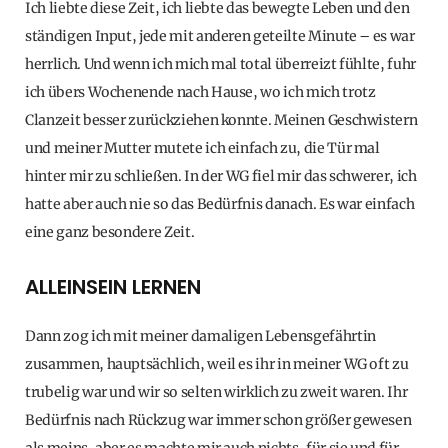
Ich liebte diese Zeit, ich liebte das bewegte Leben und den
ständigen Input, jede mit anderen geteilte Minute – es war
herrlich. Und wenn ich mich mal total überreizt fühlte, fuhr
ich übers Wochenende nach Hause, wo ich mich trotz
Clanzeit besser zurückziehen konnte. Meinen Geschwistern
und meiner Mutter mutete ich einfach zu, die Tür mal
hinter mir zu schließen. In der WG fiel mir das schwerer, ich
hatte aber auch nie so das Bedürfnis danach. Es war einfach
eine ganz besondere Zeit.
ALLEINSEIN LERNEN
Dann zog ich mit meiner damaligen Lebensgefährtin
zusammen, hauptsächlich, weil es ihr in meiner WG oft zu
trubelig war und wir so selten wirklich zu zweit waren. Ihr
Bedürfnis nach Rückzug war immer schon größer gewesen
als meins, aber es machte mir auch nichts, für sie und für