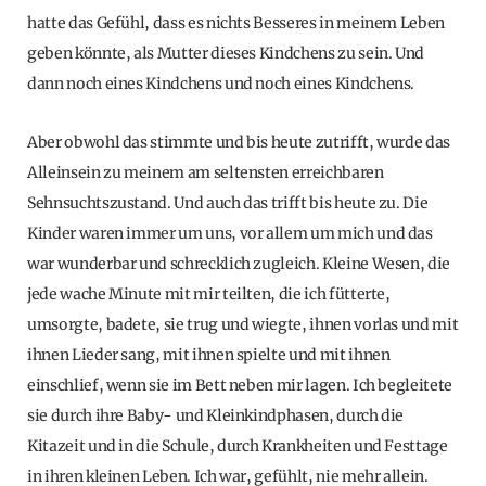
hatte das Gefühl, dass es nichts Besseres in meinem Leben
geben könnte, als Mutter dieses Kindchens zu sein. Und
dann noch eines Kindchens und noch eines Kindchens.
Aber obwohl das stimmte und bis heute zutrifft, wurde das
Alleinsein zu meinem am seltensten erreichbaren
Sehnsuchtszustand. Und auch das trifft bis heute zu. Die
Kinder waren immer um uns, vor allem um mich und das
war wunderbar und schrecklich zugleich. Kleine Wesen, die
jede wache Minute mit mir teilten, die ich fütterte,
umsorgte, badete, sie trug und wiegte, ihnen vorlas und mit
ihnen Lieder sang, mit ihnen spielte und mit ihnen
einschlief, wenn sie im Bett neben mir lagen. Ich begleitete
sie durch ihre Baby- und Kleinkindphasen, durch die
Kitazeit und in die Schule, durch Krankheiten und Festtage
in ihren kleinen Leben. Ich war, gefühlt, nie mehr allein.