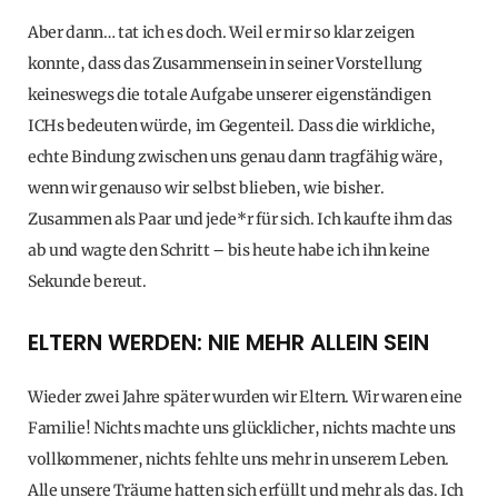
Aber dann… tat ich es doch. Weil er mir so klar zeigen
konnte, dass das Zusammensein in seiner Vorstellung
keineswegs die totale Aufgabe unserer eigenständigen
ICHs bedeuten würde, im Gegenteil. Dass die wirkliche,
echte Bindung zwischen uns genau dann tragfähig wäre,
wenn wir genauso wir selbst blieben, wie bisher.
Zusammen als Paar und jede*r für sich. Ich kaufte ihm das
ab und wagte den Schritt – bis heute habe ich ihn keine
Sekunde bereut.
ELTERN WERDEN: NIE MEHR ALLEIN SEIN
Wieder zwei Jahre später wurden wir Eltern. Wir waren eine
Familie! Nichts machte uns glücklicher, nichts machte uns
vollkommener, nichts fehlte uns mehr in unserem Leben.
Alle unsere Träume hatten sich erfüllt und mehr als das. Ich