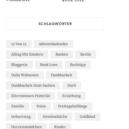
BOOK LOVE
SCHLAGWÖRTER
12 Von 12
Adventskalender
Alltag Mit Kindern
Backen
Berlin
Bloggerie
Book Love
Buchtipp
Daily Wahnsinn
Dankbarkeit
Dankbarkeit Statt Sachen
Darß
Elternwissen Pubertät
Erziehung
Familie
Fotos
Freitagslieblinge
Geburtstag
Gemüseküche
Goldkind
Herzensmädchen
Kinder