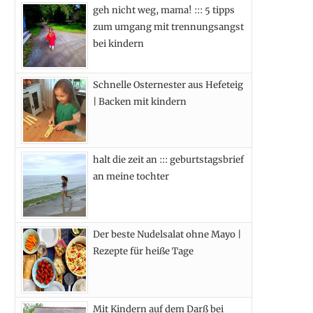
geh nicht weg, mama! ::: 5 tipps
b
i
a
e
zum umgang mit trennungsangst
o
t
g
r
bei kindern
o
t
r
e
Schnelle Osternester aus Hefeteig
k
e
a
s
| Backen mit kindern
r
m
t
)
halt die zeit an ::: geburtstagsbrief
an meine tochter
Der beste Nudelsalat ohne Mayo |
Rezepte für heiße Tage
Mit Kindern auf dem Darß bei