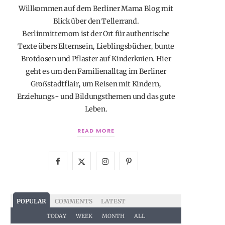
Willkommen auf dem Berliner Mama Blog mit
Blick über den Tellerrand.
Berlinmittemom ist der Ort für authentische
Texte übers Elternsein, Lieblingsbücher, bunte
Brotdosen und Pflaster auf Kinderknien. Hier
geht es um den Familienalltag im Berliner
Großstadtflair, um Reisen mit Kindern,
Erziehungs- und Bildungsthemen und das gute
Leben.
READ MORE
F
X
I
P
a
(
n
i
c
T
s
n
POPULAR
COMMENTS
LATEST
e
w
t
t
TODAY
WEEK
MONTH
ALL