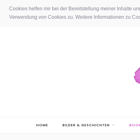
F
I
P
Cookies helfen mir bei der Bereitstellung meiner Inhalte u
Verwendung von Cookies zu. Weitere Informationen zu Coo
a
n
i
c
s
n
e
t
t
b
a
e
o
g
r
o
r
e
k
a
s
m
t
HOME
BILDER & GESCHICHTEN
BOOK