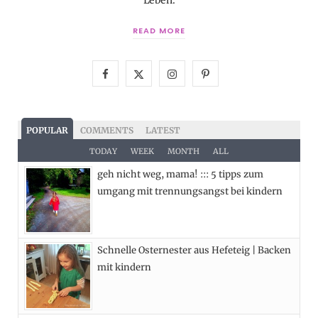
Leben.
READ MORE
F
X
I
P
a
(
n
i
c
T
s
n
POPULAR
COMMENTS
LATEST
e
w
t
t
TODAY
WEEK
MONTH
ALL
geh nicht weg, mama! ::: 5 tipps zum
b
i
a
e
umgang mit trennungsangst bei kindern
o
t
g
r
o
t
r
e
Schnelle Osternester aus Hefeteig | Backen
k
e
a
s
mit kindern
r
m
t
)