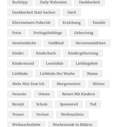
Buchtipp
Daily Wahnsinn
Dankbarkeit
Dankbarkeit Statt Sachen
Darß
Elternwissen Pubertät
Erziehung
Familie
Fotos
Freitagslieblinge
Geburtstag
Gemüseküche
Goldkind
Herzensmädchen
Kinder
Kinderbuch
Kindergeburtstag
Kindermund
Lesehöhle
Lieblingsbub
Lieblinks
Lieblinks Der Woche
Mama
Mehr Mut Zum Ich
Morgenseiten
Mütter
Neueste
Ostsee
Reisen Mit Kindern
Rezept
Schule
Sponsored
Tod
Trauer
Verlust
Weihnachten
Weihnachtsliebe
Wochenende In Bildern