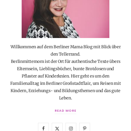
Willkommen auf dem Berliner Mama Blog mit Blick über
den Tellerrand.
Berlinmittemom ist der Ort für authentische Texte übers
Elternsein, Lieblingsbücher, bunte Brotdosen und
Pflaster auf Kinderknien. Hier geht es um den
Familienalltag im Berliner Großstadtflair, um Reisen mit
Kindern, Erziehungs- und Bildungsthemen und das gute
Leben.
READ MORE
F
X
I
P