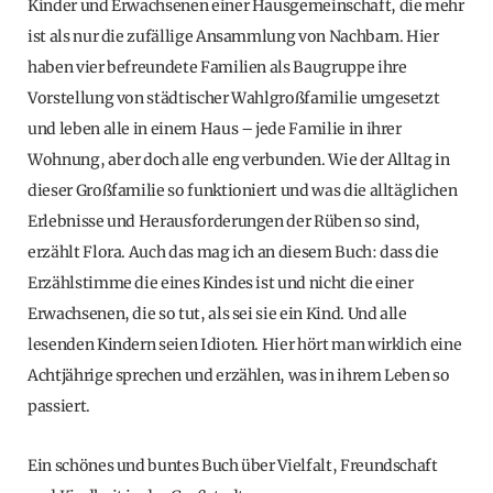
Kinder und Erwachsenen einer Hausgemeinschaft, die mehr
ist als nur die zufällige Ansammlung von Nachbarn. Hier
haben vier befreundete Familien als Baugruppe ihre
Vorstellung von städtischer Wahlgroßfamilie umgesetzt
und leben alle in einem Haus – jede Familie in ihrer
Wohnung, aber doch alle eng verbunden. Wie der Alltag in
dieser Großfamilie so funktioniert und was die alltäglichen
Erlebnisse und Herausforderungen der Rüben so sind,
erzählt Flora. Auch das mag ich an diesem Buch: dass die
Erzählstimme die eines Kindes ist und nicht die einer
Erwachsenen, die so tut, als sei sie ein Kind. Und alle
lesenden Kindern seien Idioten. Hier hört man wirklich eine
Achtjährige sprechen und erzählen, was in ihrem Leben so
passiert.
Ein schönes und buntes Buch über Vielfalt, Freundschaft