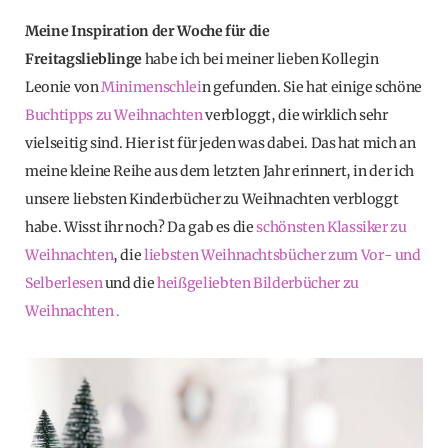
Meine Inspiration der Woche für die
Freitagslieblinge
habe ich bei meiner lieben Kollegin
Leonie von
Minimenschlei
n gefunden. Sie hat einige schöne
Buchtipps zu Weihnachten
verbloggt, die wirklich sehr
vielseitig sind. Hier ist für jeden was dabei. Das hat mich an
meine kleine Reihe aus dem letzten Jahr erinnert, in der ich
unsere liebsten Kinderbücher zu Weihnachten verbloggt
habe. Wisst ihr noch? Da gab es die
schönsten Klassiker zu
Weihnachten
, die
liebsten Weihnachtsbücher zum Vor- und
Selberlesen
und die
heißgeliebten Bilderbücher zu
Weihnachten .