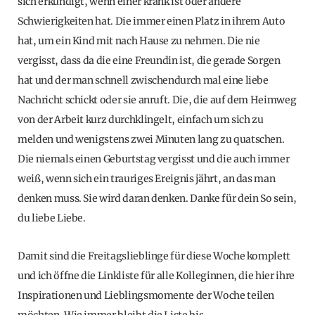
sich erkundigt, wenn einer krank ist oder andere
Schwierigkeiten hat. Die immer einen Platz in ihrem Auto
hat, um ein Kind mit nach Hause zu nehmen. Die nie
vergisst, dass da die eine Freundin ist, die gerade Sorgen
hat und der man schnell zwischendurch mal eine liebe
Nachricht schickt oder sie anruft. Die, die auf dem Heimweg
von der Arbeit kurz durchklingelt, einfach um sich zu
melden und wenigstens zwei Minuten lang zu quatschen.
Die niemals einen Geburtstag vergisst und die auch immer
weiß, wenn sich ein trauriges Ereignis jährt, an das man
denken muss. Sie wird daran denken. Danke für dein So sein,
du liebe Liebe.
Damit sind die Freitagslieblinge für diese Woche komplett
und ich öffne die Linkliste für alle Kolleginnen, die hier ihre
Inspirationen und Lieblingsmomente der Woche teilen
möchten. Wie immer bleibt die Liste bis