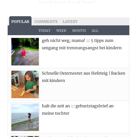
a
(
n
i
c
T
s
n
POPULAR
COMMENTS
LATEST
e
w
t
t
TODAY
WEEK
MONTH
ALL
geh nicht weg, mama! ::: 5 tipps zum
b
i
a
e
umgang mit trennungsangst bei kindern
o
t
g
r
o
t
r
e
Schnelle Osternester aus Hefeteig | Backen
k
e
a
s
mit kindern
r
m
t
)
halt die zeit an ::: geburtstagsbrief an
meine tochter