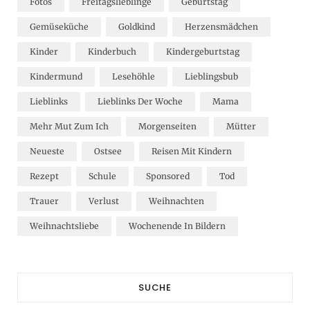
Fotos
Freitagslieblinge
Geburtstag
Gemüseküche
Goldkind
Herzensmädchen
Kinder
Kinderbuch
Kindergeburtstag
Kindermund
Lesehöhle
Lieblingsbub
Lieblinks
Lieblinks Der Woche
Mama
Mehr Mut Zum Ich
Morgenseiten
Mütter
Neueste
Ostsee
Reisen Mit Kindern
Rezept
Schule
Sponsored
Tod
Trauer
Verlust
Weihnachten
Weihnachtsliebe
Wochenende In Bildern
SUCHE