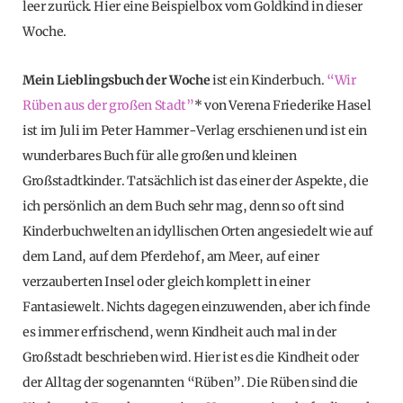
leer zurück. Hier eine Beispielbox vom Goldkind in dieser
Woche.
Mein Lieblingsbuch der Woche
ist ein Kinderbuch.
“Wir
Rüben aus der großen Stadt”
* von Verena Friederike Hasel
ist im Juli im Peter Hammer-Verlag erschienen und ist ein
wunderbares Buch für alle großen und kleinen
Großstadtkinder. Tatsächlich ist das einer der Aspekte, die
ich persönlich an dem Buch sehr mag, denn so oft sind
Kinderbuchwelten an idyllischen Orten angesiedelt wie auf
dem Land, auf dem Pferdehof, am Meer, auf einer
verzauberten Insel oder gleich komplett in einer
Fantasiewelt. Nichts dagegen einzuwenden, aber ich finde
es immer erfrischend, wenn Kindheit auch mal in der
Großstadt beschrieben wird. Hier ist es die Kindheit oder
der Alltag der sogenannten “Rüben”. Die Rüben sind die