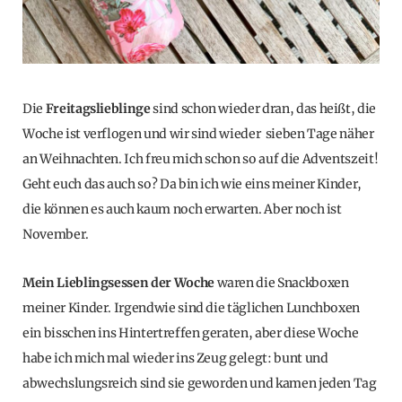
Die
Freitagslieblinge
sind schon wieder dran, das heißt, die
Woche ist verflogen und wir sind wieder sieben Tage näher
an Weihnachten. Ich freu mich schon so auf die Adventszeit!
Geht euch das auch so? Da bin ich wie eins meiner Kinder,
die können es auch kaum noch erwarten. Aber noch ist
November.
Mein Lieblingsessen der Woche
waren die Snackboxen
meiner Kinder. Irgendwie sind die täglichen Lunchboxen
ein bisschen ins Hintertreffen geraten, aber diese Woche
habe ich mich mal wieder ins Zeug gelegt: bunt und
abwechslungsreich sind sie geworden und kamen jeden Tag