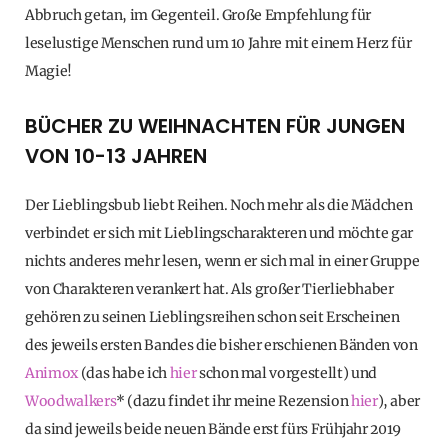
Abbruch getan, im Gegenteil. Große Empfehlung für
leselustige Menschen rund um 10 Jahre mit einem Herz für
Magie!
BÜCHER ZU WEIHNACHTEN FÜR JUNGEN
VON 10-13 JAHREN
Der Lieblingsbub liebt Reihen. Noch mehr als die Mädchen
verbindet er sich mit Lieblingscharakteren und möchte gar
nichts anderes mehr lesen, wenn er sich mal in einer Gruppe
von Charakteren verankert hat. Als großer Tierliebhaber
gehören zu seinen Lieblingsreihen schon seit Erscheinen
des jeweils ersten Bandes die bisher erschienen Bänden von
Animox
(das habe ich
hier
schon mal vorgestellt) und
Woodwalkers
* (dazu findet ihr meine Rezension
hier
), aber
da sind jeweils beide neuen Bände erst fürs Frühjahr 2019