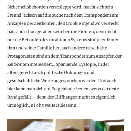
Sicherheitsbehörden verschleppt wird, macht sich sein
Freund Jackson auf die Suche nach dem Transponder zum
Anzapfen der Zeitkonten, den Crookie irgendwo versteckt
hat. Und schon gerät er zwischen die Fronten, denn nicht
nur die Behörden des totalitären Systems sind jetzt hinter
ihm und seiner Familie her, auch andere rätselhafte
Protagonisten sind an dem Transponder zum Anzapfen der
Zeitkonten interessiert… Spannende Dystopie, in der
altersgerecht auch politische Ordnungen und
gesellschaftliche Werte angesprochen werden. Und auch
hier kann man sich auf Folgebände freuen, wenn der erste
Band gefällt – denn der Cliffhanger macht es eigentlich
unmöglich, n i c h t weiterzulesemn…!