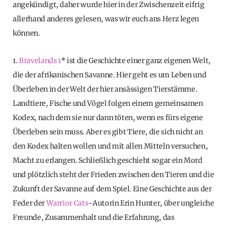
angekündigt, daher wurde hier in der Zwischenzeit eifrig
allerhand anderes gelesen, was wir euch ans Herz legen
können.
1.
Bravelands 1
* ist die Geschichte einer ganz eigenen Welt,
die der afrikanischen Savanne. Hier geht es um Leben und
Überleben in der Welt der hier ansässigen Tierstämme.
Landtiere, Fische und Vögel folgen einem gemeinsamen
Kodex, nach dem sie nur dann töten, wenn es fürs eigene
Überleben sein muss. Aber es gibt Tiere, die sich nicht an
den Kodex halten wollen und mit allen Mitteln versuchen,
Macht zu erlangen. Schließlich geschieht sogar ein Mord
und plötzlich steht der Frieden zwischen den Tieren und die
Zukunft der Savanne auf dem Spiel. Eine Geschichte aus der
Feder der
Warrior Cats
-Autorin Erin Hunter, über ungleiche
Freunde, Zusammenhalt und die Erfahrung, das