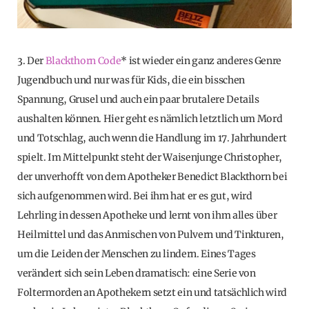
3. Der
Blackthorn Code
* ist wieder ein ganz anderes Genre
Jugendbuch und nur was für Kids, die ein bisschen
Spannung, Grusel und auch ein paar brutalere Details
aushalten können. Hier geht es nämlich letztlich um Mord
und Totschlag, auch wenn die Handlung im 17. Jahrhundert
spielt. Im Mittelpunkt steht der Waisenjunge Christopher,
der unverhofft von dem Apotheker Benedict Blackthorn bei
sich aufgenommen wird. Bei ihm hat er es gut, wird
Lehrling in dessen Apotheke und lernt von ihm alles über
Heilmittel und das Anmischen von Pulvern und Tinkturen,
um die Leiden der Menschen zu lindern. Eines Tages
verändert sich sein Leben dramatisch: eine Serie von
Foltermorden an Apothekern setzt ein und tatsächlich wird