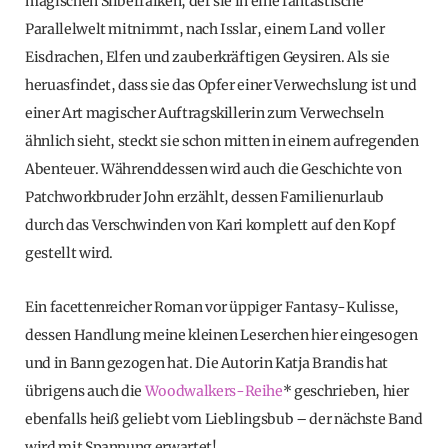
magischen Silberfalken, der sie in eine fantastische
Parallelwelt mitnimmt, nach Isslar, einem Land voller
Eisdrachen, Elfen und zauberkräftigen Geysiren. Als sie
heruasfindet, dass sie das Opfer einer Verwechslung ist und
einer Art magischer Auftragskillerin zum Verwechseln
ähnlich sieht, steckt sie schon mitten in einem aufregenden
Abenteuer. Währenddessen wird auch die Geschichte von
Patchworkbruder John erzählt, dessen Familienurlaub
durch das Verschwinden von Kari komplett auf den Kopf
gestellt wird.
Ein facettenreicher Roman vor üppiger Fantasy-Kulisse,
dessen Handlung meine kleinen Leserchen hier eingesogen
und in Bann gezogen hat. Die Autorin Katja Brandis hat
übrigens auch die
Woodwalkers-Reihe
* geschrieben, hier
ebenfalls heiß geliebt vom Lieblingsbub – der nächste Band
wird mit Spannung erwartet!