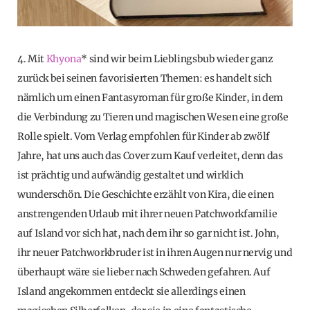
4. Mit
Khyona
* sind wir beim Lieblingsbub wieder ganz
zurück bei seinen favorisierten Themen: es handelt sich
nämlich um einen Fantasyroman für große Kinder, in dem
die Verbindung zu Tieren und magischen Wesen eine große
Rolle spielt. Vom Verlag empfohlen für Kinder ab zwölf
Jahre, hat uns auch das Cover zum Kauf verleitet, denn das
ist prächtig und aufwändig gestaltet und wirklich
wunderschön. Die Geschichte erzählt von Kira, die einen
anstrengenden Urlaub mit ihrer neuen Patchworkfamilie
auf Island vor sich hat, nach dem ihr so gar nicht ist. John,
ihr neuer Patchworkbruder ist in ihren Augen nur nervig und
überhaupt wäre sie lieber nach Schweden gefahren. Auf
Island angekommen entdeckt sie allerdings einen