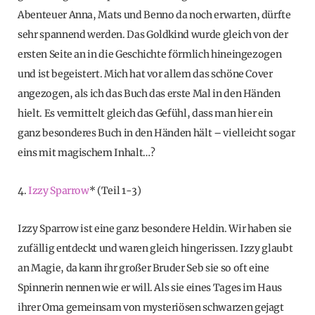
Abenteuer Anna, Mats und Benno da noch erwarten, dürfte
sehr spannend werden. Das Goldkind wurde gleich von der
ersten Seite an in die Geschichte förmlich hineingezogen
und ist begeistert. Mich hat vor allem das schöne Cover
angezogen, als ich das Buch das erste Mal in den Händen
hielt. Es vermittelt gleich das Gefühl, dass man hier ein
ganz besonderes Buch in den Händen hält – vielleicht sogar
eins mit magischem Inhalt…?
4.
Izzy Sparrow
* (Teil 1-3)
Izzy Sparrow ist eine ganz besondere Heldin. Wir haben sie
zufällig entdeckt und waren gleich hingerissen. Izzy glaubt
an Magie, da kann ihr großer Bruder Seb sie so oft eine
Spinnerin nennen wie er will. Als sie eines Tages im Haus
ihrer Oma gemeinsam von mysteriösen schwarzen gejagt