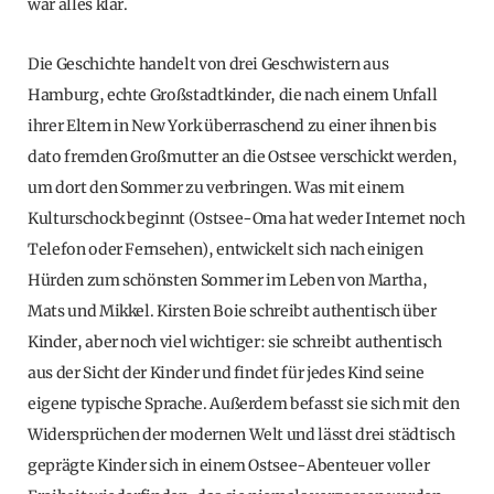
war alles klar.
Die Geschichte handelt von drei Geschwistern aus
Hamburg, echte Großstadtkinder, die nach einem Unfall
ihrer Eltern in New York überraschend zu einer ihnen bis
dato fremden Großmutter an die Ostsee verschickt werden,
um dort den Sommer zu verbringen. Was mit einem
Kulturschock beginnt (Ostsee-Oma hat weder Internet noch
Telefon oder Fernsehen), entwickelt sich nach einigen
Hürden zum schönsten Sommer im Leben von Martha,
Mats und Mikkel. Kirsten Boie schreibt authentisch über
Kinder, aber noch viel wichtiger: sie schreibt authentisch
aus der Sicht der Kinder und findet für jedes Kind seine
eigene typische Sprache. Außerdem befasst sie sich mit den
Widersprüchen der modernen Welt und lässt drei städtisch
geprägte Kinder sich in einem Ostsee-Abenteuer voller