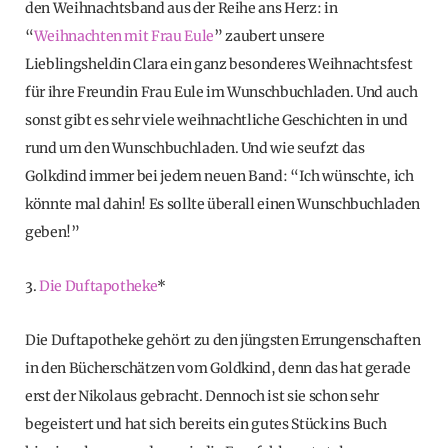
den Weihnachtsband aus der Reihe ans Herz: in
“
Weihnachten mit Frau Eule
” zaubert unsere
Lieblingsheldin Clara ein ganz besonderes Weihnachtsfest
für ihre Freundin Frau Eule im Wunschbuchladen. Und auch
sonst gibt es sehr viele weihnachtliche Geschichten in und
rund um den Wunschbuchladen. Und wie seufzt das
Golkdind immer bei jedem neuen Band: “Ich wünschte, ich
könnte mal dahin! Es sollte überall einen Wunschbuchladen
geben!”
3.
Die Duftapotheke
*
Die Duftapotheke gehört zu den jüngsten Errungenschaften
in den Bücherschätzen vom Goldkind, denn das hat gerade
erst der Nikolaus gebracht. Dennoch ist sie schon sehr
begeistert und hat sich bereits ein gutes Stück ins Buch