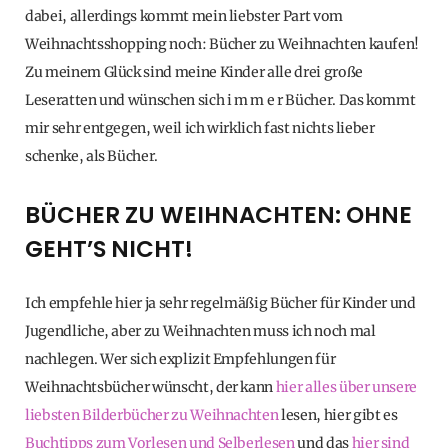
dabei, allerdings kommt mein liebster Part vom
Weihnachtsshopping noch: Bücher zu Weihnachten kaufen!
Zu meinem Glück sind meine Kinder alle drei große
Leseratten und wünschen sich i m m e r Bücher. Das kommt
mir sehr entgegen, weil ich wirklich fast nichts lieber
schenke, als Bücher.
BÜCHER ZU WEIHNACHTEN: OHNE
GEHT’S NICHT!
Ich empfehle hier ja sehr regelmäßig Bücher für Kinder und
Jugendliche, aber zu Weihnachten muss ich noch mal
nachlegen. Wer sich explizit Empfehlungen für
Weihnachtsbücher wünscht, der kann
hier alles über unsere
liebsten Bilderbücher zu Weihnachten
lesen, hier gibt es
Buchtipps zum Vorlesen und Selberlesen
und das
hier sind