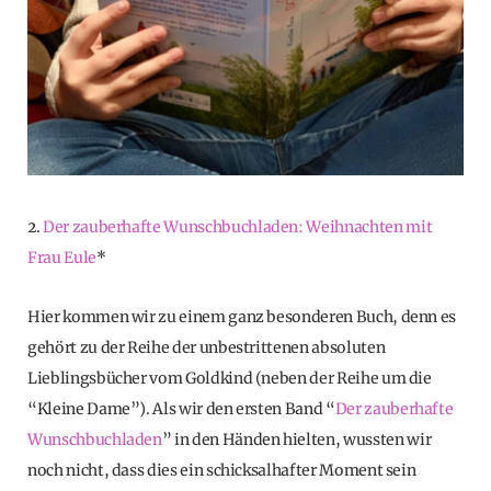
2.
Der zauberhafte Wunschbuchladen: Weihnachten mit
Frau Eule
*
Hier kommen wir zu einem ganz besonderen Buch, denn es
gehört zu der Reihe der unbestrittenen absoluten
Lieblingsbücher vom Goldkind (neben der Reihe um die
“Kleine Dame”). Als wir den ersten Band “
Der zauberhafte
Wunschbuchladen
” in den Händen hielten, wussten wir
noch nicht, dass dies ein schicksalhafter Moment sein