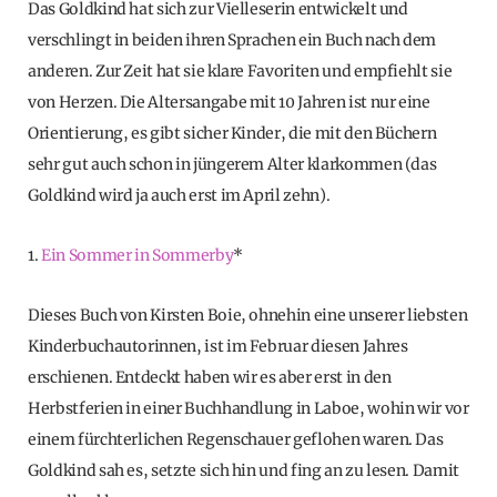
Das Goldkind hat sich zur Vielleserin entwickelt und
verschlingt in beiden ihren Sprachen ein Buch nach dem
anderen. Zur Zeit hat sie klare Favoriten und empfiehlt sie
von Herzen. Die Altersangabe mit 10 Jahren ist nur eine
Orientierung, es gibt sicher Kinder, die mit den Büchern
sehr gut auch schon in jüngerem Alter klarkommen (das
Goldkind wird ja auch erst im April zehn).
1.
Ein Sommer in Sommerby
*
Dieses Buch von Kirsten Boie, ohnehin eine unserer liebsten
Kinderbuchautorinnen, ist im Februar diesen Jahres
erschienen. Entdeckt haben wir es aber erst in den
Herbstferien in einer Buchhandlung in Laboe, wohin wir vor
einem fürchterlichen Regenschauer geflohen waren. Das
Goldkind sah es, setzte sich hin und fing an zu lesen. Damit