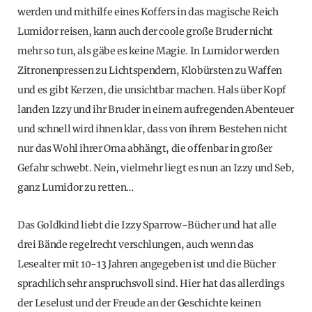
werden und mithilfe eines Koffers in das magische Reich
Lumidor reisen, kann auch der coole große Bruder nicht
mehr so tun, als gäbe es keine Magie. In Lumidor werden
Zitronenpressen zu Lichtspendern, Klobürsten zu Waffen
und es gibt Kerzen, die unsichtbar machen. Hals über Kopf
landen Izzy und ihr Bruder in einem aufregenden Abenteuer
und schnell wird ihnen klar, dass von ihrem Bestehen nicht
nur das Wohl ihrer Oma abhängt, die offenbar in großer
Gefahr schwebt. Nein, vielmehr liegt es nun an Izzy und Seb,
ganz Lumidor zu retten…
Das Goldkind liebt die Izzy Sparrow-Bücher und hat alle
drei Bände regelrecht verschlungen, auch wenn das
Lesealter mit 10-13 Jahren angegeben ist und die Bücher
sprachlich sehr anspruchsvoll sind. Hier hat das allerdings
der Leselust und der Freude an der Geschichte keinen