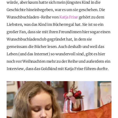
würde, aber kaum hatte sich mein jüngstes Kind in die
Geschichte hineinbegeben, war es um sie geschehen. Die
Wunschbuchladen-Reihe von
Katja Frixe
gehört zu dem
Liebsten, was das Kind im Bücherregal hat. Sie ist so ein
großer Fan, dass sie mit ihren Freundinnen hier sogar einen
Wunschbuchladenclub gegründet hat, in dem sie
gemeinsam die Bücher lesen. Auch deshalb und weil das
Leben (und das Internet) so wundervoll sind, gibt es hier
noch vor Weihnachten mehr zu der Reihe und außerdem ein
Interview, dass das Goldkind mit Katja Frixe führen durfte.