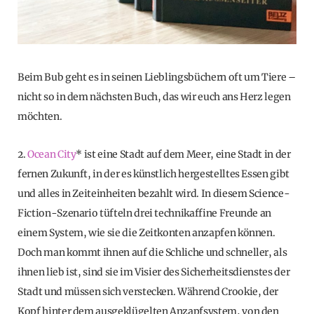
Beim Bub geht es in seinen Lieblingsbüchern oft um Tiere –
nicht so in dem nächsten Buch, das wir euch ans Herz legen
möchten.
2.
Ocean City
* ist eine Stadt auf dem Meer, eine Stadt in der
fernen Zukunft, in der es künstlich hergestelltes Essen gibt
und alles in Zeiteinheiten bezahlt wird. In diesem Science-
Fiction-Szenario tüfteln drei technikaffine Freunde an
einem System, wie sie die Zeitkonten anzapfen können.
Doch man kommt ihnen auf die Schliche und schneller, als
ihnen lieb ist, sind sie im Visier des Sicherheitsdienstes der
Stadt und müssen sich verstecken. Während Crookie, der
Kopf hinter dem ausgeklügelten Anzapfsystem, von den