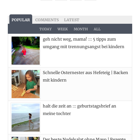
a
(
n
i
c
T
s
n
POPULAR
COMMENTS
LATEST
e
w
t
t
TODAY
WEEK
MONTH
ALL
geh nicht weg, mama! ::: 5 tipps zum
b
i
a
e
umgang mit trennungsangst bei kindern
o
t
g
r
o
t
r
e
Schnelle Osternester aus Hefeteig | Backen
k
e
a
s
mit kindern
r
m
t
)
halt die zeit an ::: geburtstagsbrief an
meine tochter
Der beste Nudelsalat ohne Mayo | Rezepte