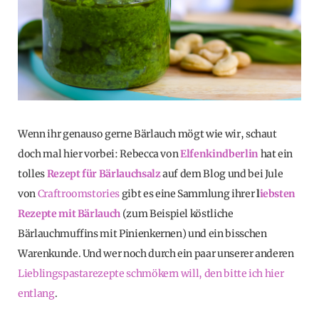
Wenn ihr genauso gerne Bärlauch mögt wie wir, schaut
doch mal hier vorbei: Rebecca von
Elfenkindberlin
hat ein
tolles
Rezept für Bärlauchsalz
auf dem Blog und bei Jule
von
Craftroomstories
gibt es eine Sammlung ihrer
l
iebsten
Rezepte mit Bärlauch
(zum Beispiel köstliche
Bärlauchmuffins mit Pinienkernen) und ein bisschen
Warenkunde. Und wer noch durch ein paar unserer anderen
Lieblingspastarezepte schmökern will, den bitte ich hier
entlang
.