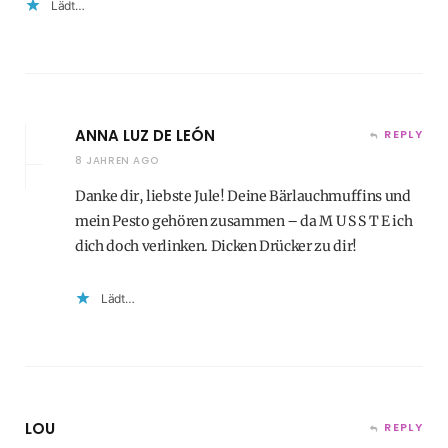
Lädt…
ANNA LUZ DE LEÓN
REPLY
8 JAHREN AGO
Danke dir, liebste Jule! Deine Bärlauchmuffins und
mein Pesto gehören zusammen – da M U S S T E ich
dich doch verlinken. Dicken Drücker zu dir!
Lädt…
LOU
REPLY