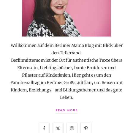
Willkommen auf dem Berliner Mama Blog mit Blick über
den Tellerrand.
Berlinmittemom ist der Ort für authentische Texte übers
Elternsein, Lieblingsbücher, bunte Brotdosen und
Pflaster auf Kinderknien. Hier geht es um den
Familienalltag im Berliner Großstadtflair, um Reisen mit
Kindern, Erziehungs- und Bildungsthemen und das gute
Leben.
READ MORE
F
X
I
P