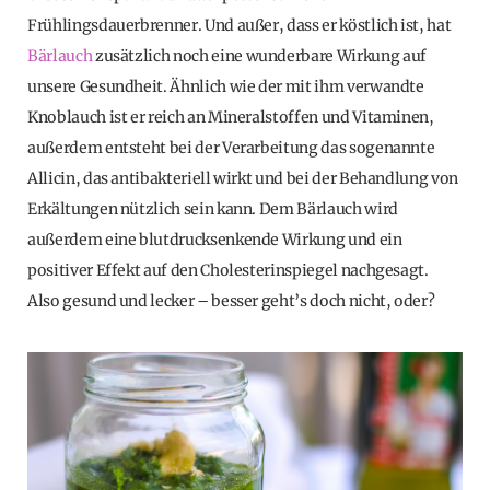
Frühlingsdauerbrenner. Und außer, dass er köstlich ist, hat
Bärlauch
zusätzlich noch eine wunderbare Wirkung auf
unsere Gesundheit. Ähnlich wie der mit ihm verwandte
Knoblauch ist er reich an Mineralstoffen und Vitaminen,
außerdem entsteht bei der Verarbeitung das sogenannte
Allicin, das antibakteriell wirkt und bei der Behandlung von
Erkältungen nützlich sein kann. Dem Bärlauch wird
außerdem eine blutdrucksenkende Wirkung und ein
positiver Effekt auf den Cholesterinspiegel nachgesagt.
Also gesund und lecker – besser geht’s doch nicht, oder?