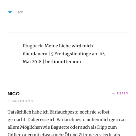
Lädt…
Pingback:
Meine Liebe wird mich
überdauern | 5 Freitagslieblinge am 04.
Mai 2018 | berlinmittemom
NICO
REPLY
8 JAHREN AGO
Tatsächlich habe ich Bärlauchpesto noch nie selbst
gemacht. Dabei esse ich Bärlauchpesto unheimlich gern zu
allem Möglichen wie Baguette oder auch als Dipp zum
Grillen oder mit etwas mehr Öl und Zitrone gestreckt als