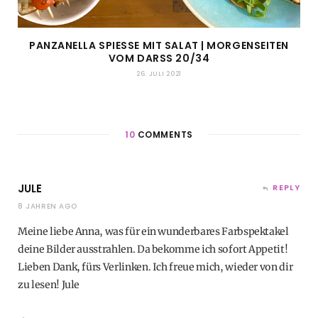
PANZANELLA SPIESSE MIT SALAT | MORGENSEITEN V
OM DARSS 20/34
26. JULI 2021
10
COMMENTS
JULE
REPLY
8 JAHREN AGO
Meine liebe Anna, was für ein wunderbares Farbspektakel
deine Bilder ausstrahlen. Da bekomme ich sofort Appetit!
Lieben Dank, fürs Verlinken. Ich freue mich, wieder von dir
zu lesen! Jule