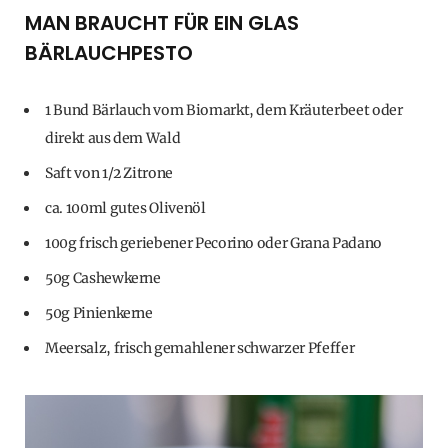
MAN BRAUCHT FÜR EIN GLAS
BÄRLAUCHPESTO
1 Bund Bärlauch vom Biomarkt, dem Kräuterbeet oder
direkt aus dem Wald
Saft von 1/2 Zitrone
ca. 100ml gutes Olivenöl
100g frisch geriebener Pecorino oder Grana Padano
50g Cashewkerne
50g Pinienkerne
Meersalz, frisch gemahlener schwarzer Pfeffer