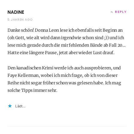
NADINE
REPLY
5 JAHREN AGO
Danke schön! Donna Leon lese ich ebenfalls seit Beginn an
(oh Gott, wie alt wird dann irgendwie schon sind ;)) und ich
lese mich gerade durch die mir fehlenden Bände ab Fall 20…
Hatte eine längere Pause, jetzt aber wieder Lust drauf.
Den kanadischen Krimi werde ich auch ausprobieren, und
Faye Kellerman, wobei ich mich frage, ob ich von dieser
Reihe nicht sogar früher schon was gelesen habe. Ich mag
solche Tipps immer sehr.
Lädt…