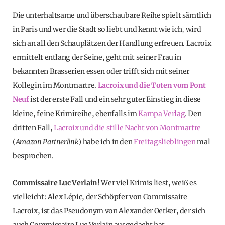
Die unterhaltsame und überschaubare Reihe spielt sämtlich
in Paris und wer die Stadt so liebt und kennt wie ich, wird
sich an all den Schauplätzen der Handlung erfreuen. Lacroix
ermittelt entlang der Seine, geht mit seiner Frau in
bekannten Brasserien essen oder trifft sich mit seiner
Kollegin im Montmartre.
Lacroix und die Toten vom Pont
Neuf
ist der erste Fall und ein sehr guter Einstieg in diese
kleine, feine Krimireihe, ebenfalls im
Kampa Verlag
. Den
dritten Fall,
Lacroix und die stille Nacht von Montmartre
(
Amazon Partnerlink
) habe ich in den
Freitagslieblingen
mal
besprochen.
Commissaire Luc Verlain
! Wer viel Krimis liest, weiß es
vielleicht: Alex Lépic, der Schöpfer von Commissaire
Lacroix, ist das Pseudonym von Alexander Oetker, der sich