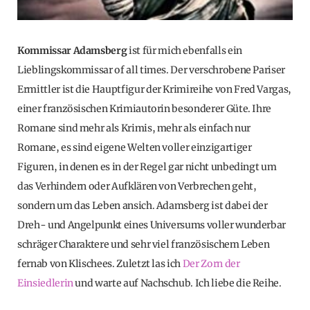
Kommissar Adamsberg
ist für mich ebenfalls ein
Lieblingskommissar of all times. Der verschrobene Pariser
Ermittler ist
die Hauptfigur der Krimireihe von Fred Vargas,
einer französischen Krimiautorin besonderer Güte. Ihre
Romane sind mehr als Krimis, mehr als einfach nur
Romane, es sind eigene Welten voller einzigartiger
Figuren, in denen es in der Regel gar nicht unbedingt um
das Verhindern oder Aufklären von Verbrechen geht,
sondern um das Leben ansich. Adamsberg ist dabei der
Dreh- und Angelpunkt eines Universums voller wunderbar
schräger Charaktere und sehr viel französischem Leben
fernab von Klischees. Zuletzt las ich
Der Zorn der
Einsiedlerin
und warte auf Nachschub. Ich liebe die Reihe.