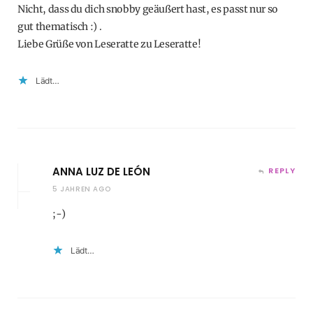
Nicht, dass du dich snobby geäußert hast, es passt nur so
gut thematisch :) .
Liebe Grüße von Leseratte zu Leseratte!
Lädt…
ANNA LUZ DE LEÓN
REPLY
5 JAHREN AGO
;-)
Lädt…