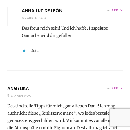
ANNA LUZ DE LEÓN
REPLY
5 JAHREN AGO
Das freut mich sehr! Und ich hoffe, Inspektor
Gamache wird dir gefallen!
Lädt…
ANGELIKA
REPLY
5 JAHREN AGO
Das sind tolle Tipps für mich, ganz lieben Dank! Ich mag
auch nicht diese „Schlitzerromane“, wo jedes brutale Detail
genauestens geschildert wird. Mir kommt es vor allem auf
die Atmosphäre und die Figuren an. Deshalb mag ich auch