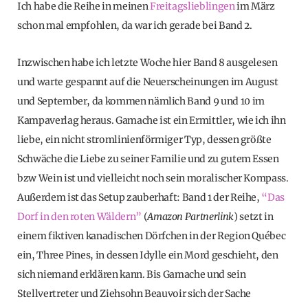
Ich habe die Reihe in meinen
Freitagslieblingen
im März
schon mal empfohlen, da war ich gerade bei Band 2.
Inzwischen habe ich letzte Woche hier Band 8 ausgelesen
und warte gespannt auf die Neuerscheinungen im August
und September, da kommen nämlich Band 9 und 10 im
Kampaverlag heraus. Gamache ist ein Ermittler, wie ich ihn
liebe, ein nicht stromlinienförmiger Typ, dessen größte
Schwäche die Liebe zu seiner Familie und zu gutem Essen
bzw Wein ist und vielleicht noch sein moralischer Kompass.
Außerdem ist das Setup zauberhaft: Band 1 der Reihe,
“Das
Dorf in den roten Wäldern”
(
Amazon Partnerlink
) setzt in
einem fiktiven kanadischen Dörfchen in der Region Québec
ein, Three Pines, in dessen Idylle ein Mord geschieht, den
sich niemand erklären kann. Bis Gamache und sein
Stellvertreter und Ziehsohn Beauvoir sich der Sache