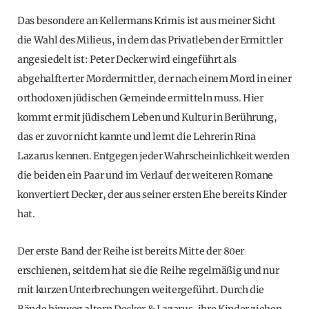
Das besondere an Kellermans Krimis ist aus meiner Sicht
die Wahl des Milieus, in dem das Privatleben der Ermittler
angesiedelt ist: Peter Decker wird eingeführt als
abgehalfterter Mordermittler, der nach einem Mord in einer
orthodoxen jüdischen Gemeinde ermitteln muss. Hier
kommt er mit jüdischem Leben und Kultur in Berührung,
das er zuvor nicht kannte und lernt die Lehrerin Rina
Lazarus kennen. Entgegen jeder Wahrscheinlichkeit werden
die beiden ein Paar und im Verlauf der weiteren Romane
konvertiert Decker, der aus seiner ersten Ehe bereits Kinder
hat.
Der erste Band der Reihe ist bereits Mitte der 80er
erschienen, seitdem hat sie die Reihe regelmäßig und nur
mit kurzen Unterbrechungen weitergeführt. Durch die
Bände hinweg altern Decker & Lazarus, ihre Kinder ziehen