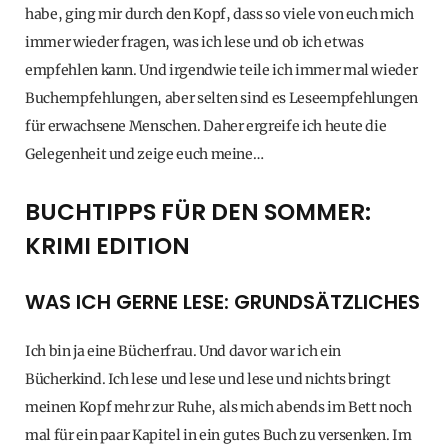
habe, ging mir durch den Kopf, dass so viele von euch mich
immer wieder fragen, was ich lese und ob ich etwas
empfehlen kann. Und irgendwie teile ich immer mal wieder
Buchempfehlungen, aber selten sind es Leseempfehlungen
für erwachsene Menschen. Daher ergreife ich heute die
Gelegenheit und zeige euch meine…
BUCHTIPPS FÜR DEN SOMMER:
KRIMI EDITION
WAS ICH GERNE LESE: GRUNDSÄTZLICHES
Ich bin ja eine Bücherfrau. Und davor war ich ein
Bücherkind. Ich lese und lese und lese und nichts bringt
meinen Kopf mehr zur Ruhe, als mich abends im Bett noch
mal für ein paar Kapitel in ein gutes Buch zu versenken. Im