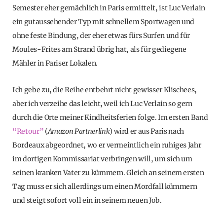
Semester eher gemächlich in Paris ermittelt, ist Luc Verlain
ein gutaussehender Typ mit schnellem Sportwagen und
ohne feste Bindung, der eher etwas fürs Surfen und für
Moules-Frites am Strand übrig hat, als für gediegene
Mähler in Pariser Lokalen.
Ich gebe zu, die Reihe entbehrt nicht gewisser Klischees,
aber ich verzeihe das leicht, weil ich Luc Verlain so gern
durch die Orte meiner Kindheitsferien folge. Im ersten Band
“Retour”
(
Amazon Partnerlink
) wird er aus Paris nach
Bordeaux abgeordnet, wo er vermeintlich ein ruhiges Jahr
im dortigen Kommissariat verbringen will, um sich um
seinen kranken Vater zu kümmern. Gleich an seinem ersten
Tag muss er sich allerdings um einen Mordfall kümmern
und steigt sofort voll ein in seinem neuen Job.