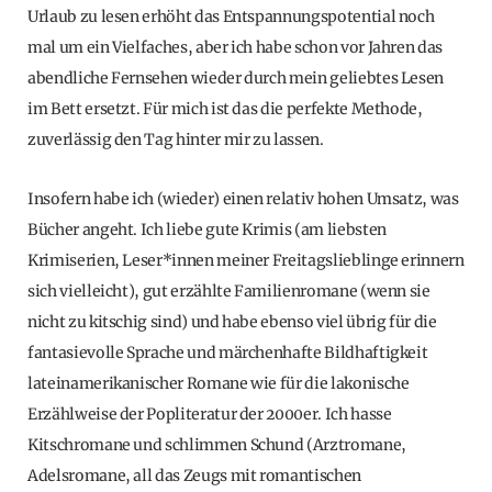
Urlaub zu lesen erhöht das Entspannungspotential noch
mal um ein Vielfaches, aber ich habe schon vor Jahren das
abendliche Fernsehen wieder durch mein geliebtes Lesen
im Bett ersetzt. Für mich ist das die perfekte Methode,
zuverlässig den Tag hinter mir zu lassen.
Insofern habe ich (wieder) einen relativ hohen Umsatz, was
Bücher angeht. Ich liebe gute Krimis (am liebsten
Krimiserien, Leser*innen meiner Freitagslieblinge erinnern
sich vielleicht), gut erzählte Familienromane (wenn sie
nicht zu kitschig sind) und habe ebenso viel übrig für die
fantasievolle Sprache und märchenhafte Bildhaftigkeit
lateinamerikanischer Romane wie für die lakonische
Erzählweise der Popliteratur der 2000er. Ich hasse
Kitschromane und schlimmen Schund (Arztromane,
Adelsromane, all das Zeugs mit romantischen