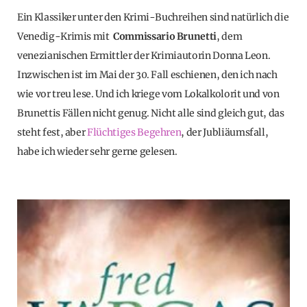
Ein Klassiker unter den Krimi-Buchreihen sind natürlich die
Venedig-Krimis mit
Commissario Brunetti
, dem
venezianischen Ermittler der Krimiautorin Donna Leon.
Inzwischen ist im Mai der 30. Fall eschienen, den ich nach
wie vor treu lese. Und ich kriege vom Lokalkolorit und von
Brunettis Fällen nicht genug. Nicht alle sind gleich gut, das
steht fest, aber
Flüchtiges Begehren
, der Jubliäumsfall,
habe ich wieder sehr gerne gelesen.